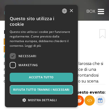
×
BOX
Questo sito utilizza i
ITALIAN
cookie
ENGLISH
BOX
Questo sito utilizza i cookie per funzionare
regolarmente. Come previsto dalla
SPANISH
normativa europea, dobbiamo chiederti il
23 MAGGIO 2024 - 18:00
consenso.
Leggi di più
VENDITE ONLINE TERMINATE
NECESSARI
Musica, Eventi Live, Club
BOX è un nuovo lavoro di Virginia Spallarossa che si
MARKETING
muove attorno a una ricerca sulle tracce di una
scrittura dal linguaggio semplice, confrontandosi
ACCETTA TUTTO
con la consapevolezza di un essere solo su scena.
RIFIUTA TUTTO TRANNE I NECESSARI
Condividi questo evento:
MOSTRA DETTAGLI