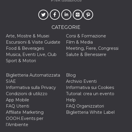
P.IVA 13515531005
correttamente.
Storage declaration
Storage
Nome
Descrizione
type
CATEGORIE
fbssls_314278995690155
Session
Arte, Mostre & Musei
Corsi & Formazione
storage
Escursioni & Visite Guidate
Film & Media
wpEmojiSettingsSupports
Session
Food & Beverages
Meeting, Fiere, Congressi
storage
Musica, Eventi Live, Club
Salute & Benessere
cn_uc__
Local
Sport & Motori
storage
Biglietteria Automatizzata
Blog
SIAE
Archivio Eventi
Informativa sulla Privacy
Informativa sui Cookies
Condizioni di utilizzo
Tutorial: crea un evento
App Mobile
Help
FAQ Utenti
FAQ Organizzatori
Provider /
Nome
Scadenza
Descrizione
Affiliate Marketing
Biglietteria White Label
Dominio
OOOH.Events per
c_user
4
Cookie di a
Meta
l’Ambiente
settimane
utente. Può
Platform Inc.
2 giorni
essere di se
.facebook.com