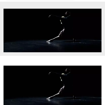
Necessari
Marketing
I cookie strettamente necessari o tecnici sono
indispensabili al funzionamento del sito. I
servizi qui presenti non potranno funzionare
senza.
Provider /
Nome
Scadenza
Descrizione
Dominio
cf_clearance
1 anno
Clearance
Cloudflare,
Cookie from
Inc.
CloudFlare
.oooh.events
stores the proof
of challenge
passed. It is
used to no
longer issue a
captcha or
jschallenge
challenge if
present. It is
required to
reach origin
server.
wordpress_test_cookie
Sessione
Cookie di
Automattic
Wordpress,
Inc.
verifica che il