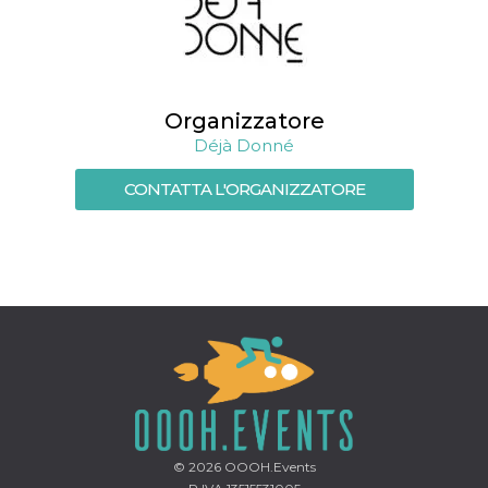
mese
viene
m.stripe.com
generalmente
utilizzato per le
prestazioni e
l'ottimizzazione
dei servizi di
elaborazione
dei pagamenti,
Organizzatore
facilitando la
memorizzazione
Déjà Donné
dei contenuti
sul browser per
rendere le
CONTATTA L'ORGANIZZATORE
pagine più
veloci.
CookieScriptConsent
4
Questo cookie
CookieScript
settimane
viene utilizzato
oooh.events
2 giorni
dal servizio
Cookie-
Script.com per
ricordare le
preferenze di
consenso sui
cookie dei
visitatori. È
necessario che il
banner dei
cookie di
Cookie-
Script.com
© 2026
OOOH.Events
funzioni