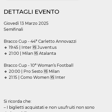
Necessari
Marketing
DETTAGLI EVENTO
I cookie strettamente necessari o tecnici sono
indispensabili al funzionamento del sito. I
Giovedì 13 Marzo 2025
servizi qui presenti non potranno funzionare
Semifinali
senza.
Provider /
Nome
Scadenza
Descrizione
Bracco Cup - 44° Carletto Annovazzi
Dominio
🔹 19:45 | Inter 🆚 Juventus
cf_clearance
1 anno
Clearance
Cloudflare,
Cookie from
Inc.
🔹 21:00 | Milan 🆚 Atalanta
CloudFlare
.oooh.events
stores the proof
of challenge
Bracco Cup - 10° Woman’s Football
passed. It is
used to no
🔹 20:00 | Pro Sesto 🆚 Milan
longer issue a
captcha or
🔹 21:15 | Como Women 🆚 Inter
jschallenge
challenge if
present. It is
required to
reach origin
server.
Si ricorda che:
wordpress_test_cookie
Sessione
Cookie di
Automattic
– I biglietti acquistati e non usufruiti non sono
Wordpress,
Inc.
verifica che il