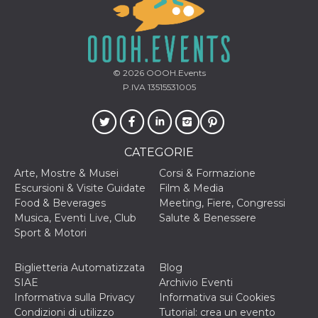
o persistent
30 giorni
datr
2 anni
Questo coo
Meta
identifica il
Platform Inc.
browser che
.facebook.com
connette a
© 2026
OOOH.Events
Facebook. 
P.IVA 13515531005
direttament
legato alla 
Facebook
dell'utente.
Facebook s
che viene
utilizzato p
CATEGORIE
aiutare con 
sicurezza e a
Arte, Mostre & Musei
Corsi & Formazione
di accesso
sospette, in
Escursioni & Visite Guidate
Film & Media
particolare p
Food & Beverages
Meeting, Fiere, Congressi
rilevamento
bot che ten
Musica, Eventi Live, Club
Salute & Benessere
di accedere 
Sport & Motori
servizio. F
afferma anc
il profilo
comportame
Biglietteria Automatizzata
Blog
associato a
SIAE
Archivio Eventi
ciascun coo
datr viene
Informativa sulla Privacy
Informativa sui Cookies
eliminato d
Condizioni di utilizzo
Tutorial: crea un evento
giorni. Que