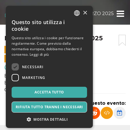
×
BRACCO CUP 13 MARZO 2025
Questo sito utilizza i
ITALIAN
cookie
ENGLISH
BRACCO CUP 13 MARZO 2025
Questo sito utilizza i cookie per funzionare
regolarmente. Come previsto dalla
SPANISH
normativa europea, dobbiamo chiederti il
13 MARZO 2025 - 19:45
consenso.
Leggi di più
VENDITE ONLINE TERMINATE
NECESSARI
Sport & Motori
Bracco Cup - 44 Carletto Annovazzi
MARKETING
Bracco Cup - 10 Woman's Football
Giovedì 13 Marzo 2025 - Semifinali
ACCETTA TUTTO
Condividi questo evento:
RIFIUTA TUTTO TRANNE I NECESSARI
MOSTRA DETTAGLI