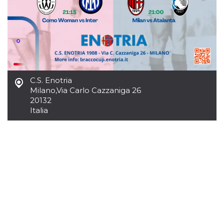
mese
viene
m.stripe.com
generalmente
utilizzato per le
prestazioni e
l'ottimizzazione
dei servizi di
elaborazione
dei pagamenti,
facilitando la
memorizzazione
dei contenuti
sul browser per
C.S. Enotria
rendere le
Milano
,
Via Carlo Cazzaniga 26
pagine più
veloci.
20132
Italia
CookieScriptConsent
4
Questo cookie
CookieScript
settimane
viene utilizzato
oooh.events
2 giorni
dal servizio
Cookie-
Script.com per
ricordare le
preferenze di
consenso sui
cookie dei
visitatori. È
necessario che il
banner dei
cookie di
Cookie-
Script.com
funzioni