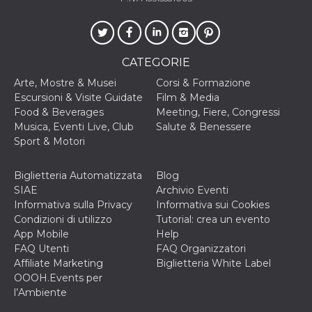
oo
5 anni
consente
Meta
all'utente di
Platform Inc.
disabilitare 
.facebook.com
visualizzazi
delle inserz
CATEGORIE
Meta in base
sue attività 
Arte, Mostre & Musei
Corsi & Formazione
web di terzi
Escursioni & Visite Guidate
Film & Media
sb
1 anno 11
Identificazi
Meta
Food & Beverages
Meeting, Fiere, Congressi
mesi
browser di
Platform Inc.
Musica, Eventi Live, Club
Salute & Benessere
Facebook,
.facebook.com
autenticazi
Sport & Motori
marketing e 
cookie di
funzione spe
Biglietteria Automatizzata
Blog
di Facebook
SIAE
Archivio Eventi
usida
.facebook.com
Sessione
raccoglie
Informativa sulla Privacy
Informativa sui Cookies
informazion
browser
Condizioni di utilizzo
Tutorial: crea un evento
dell'utente 
App Mobile
Help
dell'identifi
univoco, uti
FAQ Utenti
FAQ Organizzatori
per persona
Affiliate Marketing
Biglietteria White Label
la pubblicit
gli utenti
OOOH.Events per
l’Ambiente
xs
2 mesi 4
Utilizzato p
Meta
settimane
mantenere 
Platform Inc.