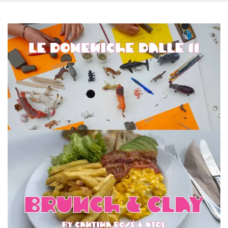
memorizzazione
dei contenuti
sul browser per
rendere le
pagine più
veloci.
Storage declaration
Nome
Storage type
Descrizione
wpEmojiSettingsSupports
Archiviazione
di sessione
cn_uc__
Archiviazione
locale
fbssls_314278995690155
Archiviazione
di sessione
Provider /
Nome
Scadenza
Descrizione
Dominio
__Secure-
.youtube.com
5 mesi 4
YNID
settimane
Provider /
Nome
Scadenza
Descrizione
Dominio