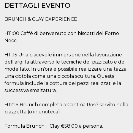
DETTAGLI EVENTO
per un utente
tra le pagine.
CookieScriptConsent
4
Questo cookie
CookieScript
BRUNCH & CLAY EXPERIENCE
settimane
viene utilizzato
oooh.events
2 giorni
dal servizio
Cookie-
H11:00 Caffè di benvenuto con biscotti del Forno
Script.com per
ricordare le
Necci
preferenze di
consenso sui
cookie dei
H11:15 Una piacevole immersione nella lavorazione
visitatori. È
necessario che il
dell'argilla attraverso le tecniche del pizzicato e del
banner dei
cookie di
modellato. In un'ora è possibile realizzare una tazza,
Cookie-
Script.com
una ciotola come una piccola scultura. Questa
funzioni
formula include la cottura dei pezzi realizzati e la
correttamente.
successiva smaltatura.
m
1 anno 1
Questo cookie
Stripe
mese
viene
m.stripe.com
generalmente
H12:15 Brunch completo a Cantina Rosé servito nella
utilizzato per le
prestazioni e
piazzetta (o in enoteca)
l'ottimizzazione
dei servizi di
elaborazione
dei pagamenti,
Formula Brunch + Clay €58,00 a persona.
facilitando la