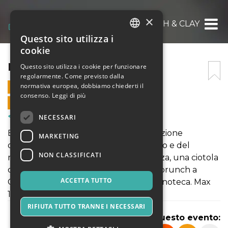
×
BRUNCH & CLAY
Questo sito utilizza i
ITALIAN
cookie
ENGLISH
BRUNCH & CLAY
Questo sito utilizza i cookie per funzionare
regolarmente. Come previsto dalla
SPANISH
normativa europea, dobbiamo chiederti il
22 MARZO 2026 - 11:00
consenso.
Leggi di più
VENDITE ONLINE TERMINATE
NECESSARI
Corsi & Formazione
BRUNCH & CLAY EXPERIENCE Lavorazione
MARKETING
dell'argilla con le tecniche del pizzicato e del
NON CLASSIFICATI
modellato. Potrete realizzare una tazza, una ciotola
come una piccola scultura. A seguire brunch a
ACCETTA TUTTO
Cantina Rosé servito in piazzetta o in enoteca. Max
12 persone.
RIFIUTA TUTTO TRANNE I NECESSARI
Condividi questo evento: