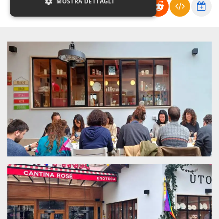
MOSTRA DETTAGLI
Necessari
Marketing
Non classificati
I cookie strettamente necessari o tecnici sono
indispensabili al funzionamento del sito. I
servizi qui presenti non potranno funzionare
senza.
Provider /
Nome
Scadenza
Descrizione
Dominio
cf_clearance
1 anno
Clearance
Cloudflare,
Cookie from
Inc.
CloudFlare
.oooh.events
stores the proof
of challenge
passed. It is
used to no
longer issue a
captcha or
jschallenge
challenge if
present. It is
required to
reach origin