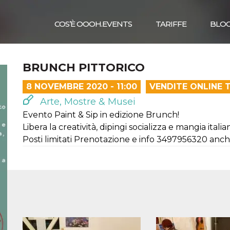
COS’È OOOH.EVENTS
TARIFFE
BLO
BRUNCH PITTORICO
8 NOVEMBRE 2020 - 11:00
VENDITE ONLINE 
Arte, Mostre & Musei
Evento Paint & Sip in edizione Brunch!
Libera la creatività, dipingi socializza e mangia italian
Posti limitati Prenotazione e info 3497956320 an