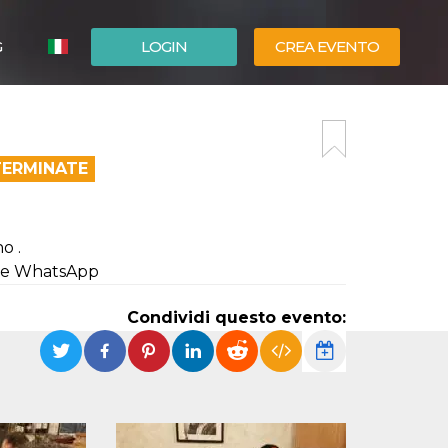
G
LOGIN
CREA EVENTO
ESPAÑOL
ENGLISH
TERMINATE
o .
che WhatsApp
Condividi questo evento: