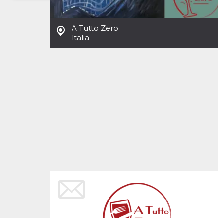
Necessari
Marketing
A Tutto Zero
I cookie strettamente necessari o tecnici sono
Italia
indispensabili al funzionamento del sito. I
servizi qui presenti non potranno funzionare
senza.
Provider /
Nome
Scadenza
Descrizione
Dominio
cf_clearance
1 anno
Clearance
Cloudflare,
Cookie from
Inc.
CloudFlare
.oooh.events
stores the proof
of challenge
passed. It is
used to no
longer issue a
captcha or
jschallenge
challenge if
present. It is
required to
reach origin
server.
wordpress_test_cookie
Sessione
Cookie di
Automattic
Wordpress,
Inc.
verifica che il