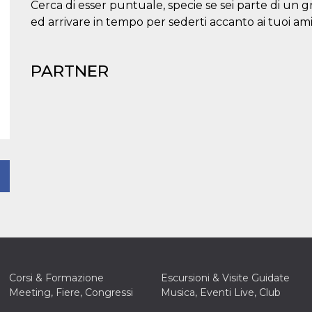
Cerca di esser puntuale, specie se sei parte di un
ed arrivare in tempo per sederti accanto ai tuoi ami
PARTNER
istory%22%3A[%7B%22mechanism%22%3A%22surface%22%
Corsi & Formazione
Escursioni & Visite Guidate
Meeting, Fiere, Congressi
Musica, Eventi Live, Club