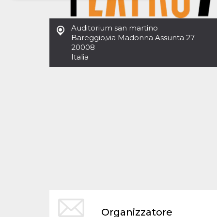
Necessari
Marketing
Auditorium san martino
I cookie strettamente necessari o tecnici sono
Bareggio
,
via Madonna Assunta 27
indispensabili al funzionamento del sito. I
20008
servizi qui presenti non potranno funzionare
Italia
senza.
Provider /
Nome
Scadenza
Descrizione
Dominio
cf_clearance
1 anno
Clearance
Cloudflare,
Cookie from
Inc.
CloudFlare
.oooh.events
stores the proof
of challenge
passed. It is
used to no
longer issue a
captcha or
jschallenge
challenge if
present. It is
required to
reach origin
server.
wordpress_test_cookie
Sessione
Cookie di
Automattic
Organizzatore
Wordpress,
Inc.
verifica che il