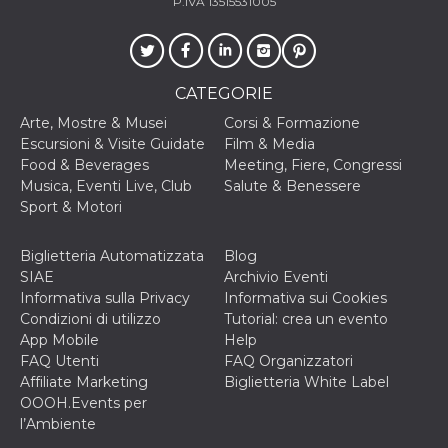
P.IVA 13515531005
correttamente.
Storage declaration
Storage
Nome
Descrizione
type
CATEGORIE
fbssls_314278995690155
Session
Arte, Mostre & Musei
Corsi & Formazione
storage
Escursioni & Visite Guidate
Film & Media
wpEmojiSettingsSupports
Session
Food & Beverages
Meeting, Fiere, Congressi
storage
Musica, Eventi Live, Club
Salute & Benessere
cn_uc__
Local
Sport & Motori
storage
Biglietteria Automatizzata
Blog
SIAE
Archivio Eventi
Informativa sulla Privacy
Informativa sui Cookies
Condizioni di utilizzo
Tutorial: crea un evento
App Mobile
Help
FAQ Utenti
FAQ Organizzatori
Provider /
Nome
Scadenza
Descrizione
Affiliate Marketing
Biglietteria White Label
Dominio
OOOH.Events per
c_user
4
Cookie di a
Meta
l’Ambiente
settimane
utente. Può
Platform Inc.
2 giorni
essere di se
.facebook.com