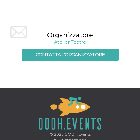
mese
viene
m.stripe.com
generalmente
utilizzato per le
prestazioni e
l'ottimizzazione
dei servizi di
elaborazione
dei pagamenti,
Organizzatore
facilitando la
memorizzazione
Atelier Teatro
dei contenuti
sul browser per
rendere le
CONTATTA L'ORGANIZZATORE
pagine più
veloci.
CookieScriptConsent
4
Questo cookie
CookieScript
settimane
viene utilizzato
oooh.events
2 giorni
dal servizio
Cookie-
Script.com per
ricordare le
preferenze di
consenso sui
cookie dei
visitatori. È
necessario che il
banner dei
cookie di
Cookie-
Script.com
© 2026
OOOH.Events
funzioni