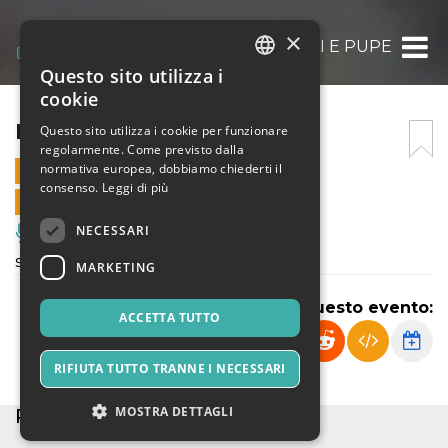
×
BULLI E PUPE
Questo sito utilizza i
ITALIAN
cookie
ENGLISH
BULLI E PUPE
Questo sito utilizza i cookie per funzionare
regolarmente. Come previsto dalla
SPANISH
normativa europea, dobbiamo chiederti il
20 DICEMBRE 2024 - 10:15
consenso.
Leggi di più
VENDITE ONLINE TERMINATE
NECESSARI
Musica, Eventi Live, Club
spettacolo teatrale didattico
MARKETING
Condividi questo evento:
ACCETTA TUTTO
RIFIUTA TUTTO TRANNE I NECESSARI
MOSTRA DETTAGLI
POSTI ESAURITI