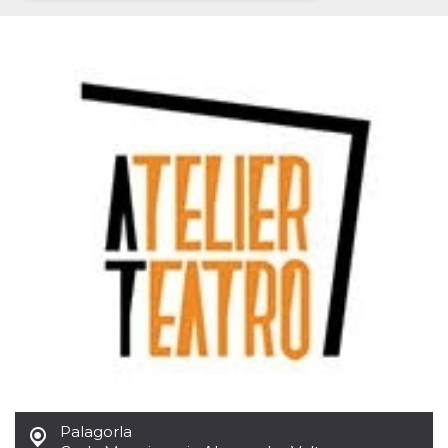
Necessari
Marketing
I cookie strettamente necessari o tecnici sono
indispensabili al funzionamento del sito. I
servizi qui presenti non potranno funzionare
senza.
Provider /
Nome
Scadenza
Descrizione
Dominio
cf_clearance
1 anno
Clearance
Cloudflare,
Cookie from
Inc.
CloudFlare
.oooh.events
stores the proof
of challenge
passed. It is
used to no
longer issue a
captcha or
jschallenge
challenge if
present. It is
required to
reach origin
server.
wordpress_test_cookie
Sessione
Cookie di
Automattic
Palagorla
Wordpress,
Inc.
verifica che il