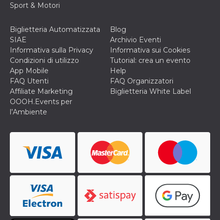
correttamente.
Sport & Motori
Storage declaration
Biglietteria Automatizzata
Blog
Storage
Nome
Descrizione
SIAE
Archivio Eventi
type
Informativa sulla Privacy
Informativa sui Cookies
fbssls_314278995690155
Session
Condizioni di utilizzo
Tutorial: crea un evento
storage
App Mobile
Help
wpEmojiSettingsSupports
Session
FAQ Utenti
FAQ Organizzatori
storage
Affiliate Marketing
Biglietteria White Label
cn_uc__
Local
OOOH.Events per
storage
l’Ambiente
Provider /
Nome
Scadenza
Descrizione
Dominio
c_user
4
Cookie di a
Meta
settimane
utente. Può
Platform Inc.
2 giorni
essere di se
.facebook.com