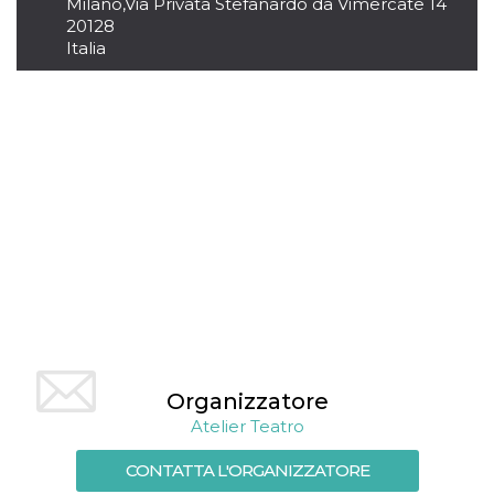
Milano
,
Via Privata Stefanardo da Vimercate 14
.oooh.events
browser accetti i
20128
cookie.
Italia
PHPSESSID
Sessione
Cookie
PHP.net
generato da
oooh.events
applicazioni
basate sul
linguaggio PHP.
Si tratta di un
identificatore
generico
utilizzato per
mantenere le
variabili di
sessione utente.
Normalmente è
un numero
generato in
modo casuale, il
modo in cui
viene utilizzato
può essere
specifico per il
sito, ma un
buon esempio è
Organizzatore
mantenere uno
stato di accesso
Atelier Teatro
per un utente
tra le pagine.
CONTATTA L'ORGANIZZATORE
m
1 anno 1
Questo cookie
Stripe