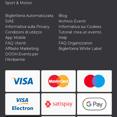
correttamente.
Sport & Motori
Storage declaration
Biglietteria Automatizzata
Blog
Storage
Nome
Descrizione
SIAE
Archivio Eventi
type
Informativa sulla Privacy
Informativa sui Cookies
fbssls_314278995690155
Session
Condizioni di utilizzo
Tutorial: crea un evento
storage
App Mobile
Help
wpEmojiSettingsSupports
Session
FAQ Utenti
FAQ Organizzatori
storage
Affiliate Marketing
Biglietteria White Label
cn_uc__
Local
OOOH.Events per
storage
l’Ambiente
Provider /
Nome
Scadenza
Descrizione
Dominio
c_user
4
Cookie di a
Meta
settimane
utente. Può
Platform Inc.
2 giorni
essere di se
.facebook.com