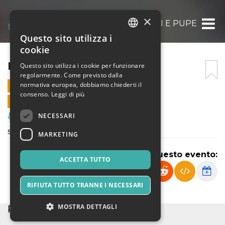
×
BULLI E PUPE
Questo sito utilizza i
ITALIAN
cookie
ENGLISH
BULLI E PUPE
Questo sito utilizza i cookie per funzionare
regolarmente. Come previsto dalla
SPANISH
normativa europea, dobbiamo chiederti il
27 GENNAIO 2025 - 10:00
consenso.
Leggi di più
VENDITE ONLINE TERMINATE
NECESSARI
Musica, Eventi Live, Club
spettacolo didattico
MARKETING
Condividi questo evento:
ACCETTA TUTTO
RIFIUTA TUTTO TRANNE I NECESSARI
MOSTRA DETTAGLI
POSTI ESAURITI