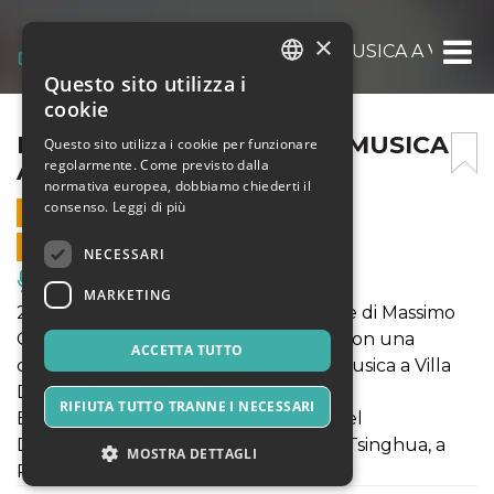
×
BUON 25° COMPLEANNO MUSICA A VILLA D
Questo sito utilizza i
ITALIAN
cookie
ENGLISH
BUON 25° COMPLEANNO MUSICA
Questo sito utilizza i cookie per funzionare
regolarmente. Come previsto dalla
A VILLA DURIO!
SPANISH
normativa europea, dobbiamo chiederti il
consenso.
Leggi di più
28 DICEMBRE 2025 - 17:30
VENDITE ONLINE TERMINATE
NECESSARI
Musica, Eventi Live, Club
MARKETING
28 Dicembre, a Villa Durio, il pianoforte di Massimo
Giuseppe Bianchi chiude la rassegna con una
ACCETTA TUTTO
celebrazione musicale dei 25 anni di Musica a Villa
Durio.
RIFIUTA TUTTO TRANNE I NECESSARI
Bianchi, che da due anni è direttore del
Dipartimento di studi pianistici presso Tsinghua, a
MOSTRA DETTAGLI
Pechino