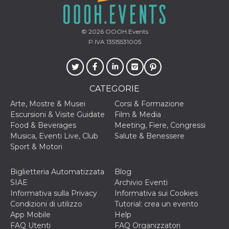
o persistent
30 giorni
datr
2 anni
Questo coo
Meta
© 2026
OOOH.Events
identifica il
Platform Inc.
browser che
P.IVA 13515531005
.facebook.com
connette a
Facebook. 
direttament
legato alla 
Facebook
dell'utente.
CATEGORIE
Facebook s
che viene
Arte, Mostre & Musei
Corsi & Formazione
utilizzato p
aiutare con 
Escursioni & Visite Guidate
Film & Media
sicurezza e a
Food & Beverages
Meeting, Fiere, Congressi
di accesso
sospette, in
Musica, Eventi Live, Club
Salute & Benessere
particolare p
Sport & Motori
rilevamento
bot che ten
di accedere 
servizio. F
Biglietteria Automatizzata
Blog
afferma anc
SIAE
Archivio Eventi
il profilo
comportame
Informativa sulla Privacy
Informativa sui Cookies
associato a
Condizioni di utilizzo
Tutorial: crea un evento
ciascun coo
datr viene
App Mobile
Help
eliminato d
FAQ Utenti
FAQ Organizzatori
giorni. Que