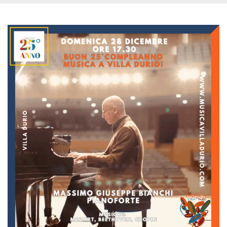
.oooh.events
browser accetti i
cookie.
PHPSESSID
Sessione
Cookie
PHP.net
generato da
oooh.events
applicazioni
basate sul
linguaggio PHP.
Si tratta di un
identificatore
generico
utilizzato per
mantenere le
variabili di
sessione utente.
Normalmente è
un numero
generato in
modo casuale, il
modo in cui
viene utilizzato
può essere
specifico per il
sito, ma un
buon esempio è
mantenere uno
stato di accesso
per un utente
tra le pagine.
m
1 anno 1
Questo cookie
Stripe