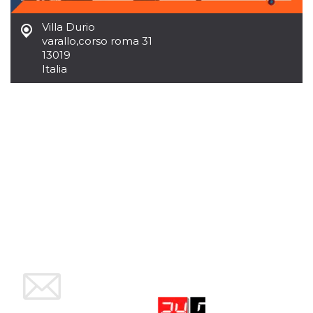
mese
viene
m.stripe.com
generalmente
utilizzato per le
Villa Durio
prestazioni e
varallo
,
corso roma 31
l'ottimizzazione
dei servizi di
13019
elaborazione
Italia
dei pagamenti,
facilitando la
memorizzazione
dei contenuti
sul browser per
rendere le
pagine più
veloci.
CookieScriptConsent
4
Questo cookie
CookieScript
settimane
viene utilizzato
oooh.events
2 giorni
dal servizio
Cookie-
Script.com per
ricordare le
preferenze di
consenso sui
cookie dei
visitatori. È
necessario che il
banner dei
cookie di
Cookie-
Script.com
funzioni