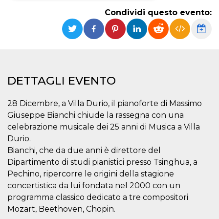
Condividi questo evento:
Necessari
Marketing
I cookie strettamente necessari o tecnici sono
indispensabili al funzionamento del sito. I
servizi qui presenti non potranno funzionare
senza.
Provider /
Nome
Scadenza
Descrizione
DETTAGLI EVENTO
Dominio
cf_clearance
1 anno
Clearance
Cloudflare,
Cookie from
28 Dicembre, a Villa Durio, il pianoforte di Massimo
Inc.
CloudFlare
.oooh.events
Giuseppe Bianchi chiude la rassegna con una
stores the proof
of challenge
celebrazione musicale dei 25 anni di Musica a Villa
passed. It is
used to no
Durio.
longer issue a
Bianchi, che da due anni è direttore del
captcha or
jschallenge
Dipartimento di studi pianistici presso Tsinghua, a
challenge if
present. It is
Pechino, ripercorre le origini della stagione
required to
reach origin
concertistica da lui fondata nel 2000 con un
server.
programma classico dedicato a tre compositori
wordpress_test_cookie
Sessione
Cookie di
Automattic
Mozart, Beethoven, Chopin.
Wordpress,
Inc.
verifica che il