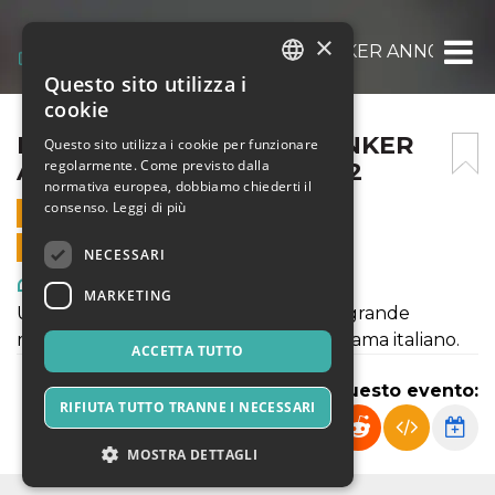
×
BUONA SERA SIG. G. – BUNKER ANN02 – 2
Questo sito utilizza i
ITALIAN
cookie
ENGLISH
BUONA SERA SIG. G. – BUNKER
Questo sito utilizza i cookie per funzionare
regolarmente. Come previsto dalla
ANN02 – 21 OTTOBRE 2022
SPANISH
normativa europea, dobbiamo chiederti il
consenso.
Leggi di più
21 OTTOBRE 2022 - 21:00
VENDITE ONLINE TERMINATE
NECESSARI
Arte, Mostre & Musei
MARKETING
Un omaggio teatrale e musicale a un grande
maestro, ad un artista unico nel panorama italiano.
ACCETTA TUTTO
Condividi questo evento:
RIFIUTA TUTTO TRANNE I NECESSARI
MOSTRA DETTAGLI