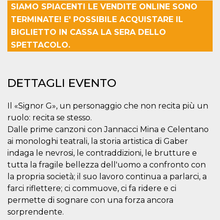
SIAMO SPIACENTI LE VENDITE ONLINE SONO
Necessari
Marketing
TERMINATE! E' POSSIBILE ACQUISTARE IL
BIGLIETTO IN CASSA LA SERA DELLO
I cookie strettamente necessari o tecnici sono
indispensabili al funzionamento del sito. I
SPETTACOLO.
servizi qui presenti non potranno funzionare
senza.
Provider /
Nome
Scadenza
Descrizione
DETTAGLI EVENTO
Dominio
cf_clearance
1 anno
Clearance
Cloudflare,
Cookie from
Inc.
Il «Signor G», un personaggio che non recita più un
CloudFlare
.oooh.events
stores the proof
ruolo: recita se stesso.
of challenge
Dalle prime canzoni con Jannacci Mina e Celentano
passed. It is
used to no
ai monologhi teatrali, la storia artistica di Gaber
longer issue a
captcha or
indaga le nevrosi, le contraddizioni, le brutture e
jschallenge
tutta la fragile bellezza dell'uomo a confronto con
challenge if
present. It is
la propria società; il suo lavoro continua a parlarci, a
required to
reach origin
farci riflettere; ci commuove, ci fa ridere e ci
server.
permette di sognare con una forza ancora
wordpress_test_cookie
Sessione
Cookie di
Automattic
sorprendente.
Wordpress,
Inc.
verifica che il