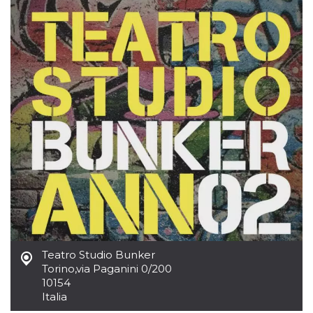
mese
viene
m.stripe.com
generalmente
utilizzato per le
prestazioni e
l'ottimizzazione
dei servizi di
elaborazione
dei pagamenti,
facilitando la
memorizzazione
dei contenuti
sul browser per
rendere le
pagine più
veloci.
CookieScriptConsent
4
Questo cookie
CookieScript
settimane
viene utilizzato
oooh.events
2 giorni
dal servizio
Cookie-
Script.com per
ricordare le
preferenze di
consenso sui
cookie dei
visitatori. È
Teatro Studio Bunker
necessario che il
banner dei
Torino
,
via Paganini 0/200
cookie di
10154
Cookie-
Script.com
Italia
funzioni