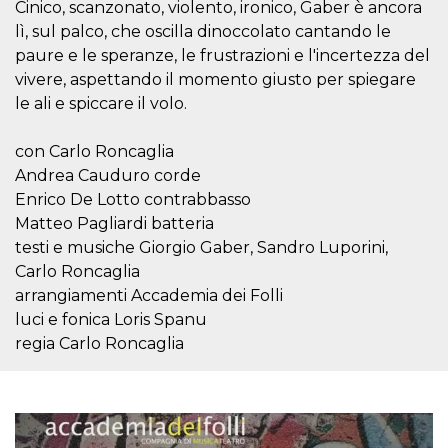
.oooh.events
Cinico, scanzonato, violento, ironico, Gaber è ancora
browser accetti i
cookie.
lì, sul palco, che oscilla dinoccolato cantando le
paure e le speranze, le frustrazioni e l'incertezza del
PHPSESSID
Sessione
Cookie
PHP.net
generato da
oooh.events
vivere, aspettando il momento giusto per spiegare
applicazioni
basate sul
le ali e spiccare il volo.
linguaggio PHP.
Si tratta di un
identificatore
con Carlo Roncaglia
generico
utilizzato per
Andrea Cauduro corde
mantenere le
variabili di
Enrico De Lotto contrabbasso
sessione utente.
Matteo Pagliardi batteria
Normalmente è
un numero
testi e musiche Giorgio Gaber, Sandro Luporini,
generato in
modo casuale, il
Carlo Roncaglia
modo in cui
arrangiamenti Accademia dei Folli
viene utilizzato
può essere
luci e fonica Loris Spanu
specifico per il
sito, ma un
regia Carlo Roncaglia
buon esempio è
mantenere uno
stato di accesso
per un utente
tra le pagine.
m
1 anno 1
Questo cookie
Stripe