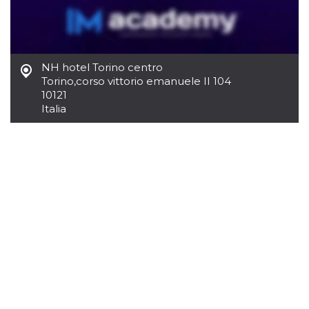
mese
viene
m.stripe.com
generalmente
utilizzato per le
prestazioni e
l'ottimizzazione
dei servizi di
elaborazione
NH hotel Torino centro
dei pagamenti,
facilitando la
Torino
,
corso vittorio emanuele II 104
memorizzazione
10121
dei contenuti
sul browser per
Italia
rendere le
pagine più
veloci.
CookieScriptConsent
4
Questo cookie
CookieScript
settimane
viene utilizzato
oooh.events
2 giorni
dal servizio
Cookie-
Script.com per
ricordare le
preferenze di
consenso sui
cookie dei
visitatori. È
necessario che il
banner dei
cookie di
Cookie-
Script.com
funzioni