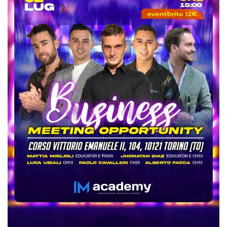
.oooh.events
browser accetti i
cookie.
PHPSESSID
Sessione
Cookie
PHP.net
generato da
oooh.events
applicazioni
basate sul
linguaggio PHP.
Si tratta di un
identificatore
generico
utilizzato per
mantenere le
variabili di
sessione utente.
Normalmente è
un numero
generato in
modo casuale, il
modo in cui
viene utilizzato
può essere
specifico per il
sito, ma un
buon esempio è
mantenere uno
stato di accesso
per un utente
tra le pagine.
m
1 anno 1
Questo cookie
Stripe