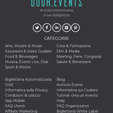
o persistent
30 giorni
© 2026
OOOH.Events
datr
2 anni
Questo coo
Meta
P.IVA 13515531005
identifica il
Platform Inc.
browser che
.facebook.com
connette a
Facebook. 
direttament
legato alla 
CATEGORIE
Facebook
dell'utente.
Facebook s
Arte, Mostre & Musei
Corsi & Formazione
che viene
Escursioni & Visite Guidate
Film & Media
utilizzato p
aiutare con 
Food & Beverages
Meeting, Fiere, Congressi
sicurezza e a
Musica, Eventi Live, Club
Salute & Benessere
di accesso
sospette, in
Sport & Motori
particolare p
rilevamento
bot che ten
Biglietteria Automatizzata
Blog
di accedere 
servizio. F
SIAE
Archivio Eventi
afferma anc
Informativa sulla Privacy
Informativa sui Cookies
il profilo
comportame
Condizioni di utilizzo
Tutorial: crea un evento
associato a
App Mobile
Help
ciascun coo
datr viene
FAQ Utenti
FAQ Organizzatori
eliminato d
Affiliate Marketing
Biglietteria White Label
giorni. Que