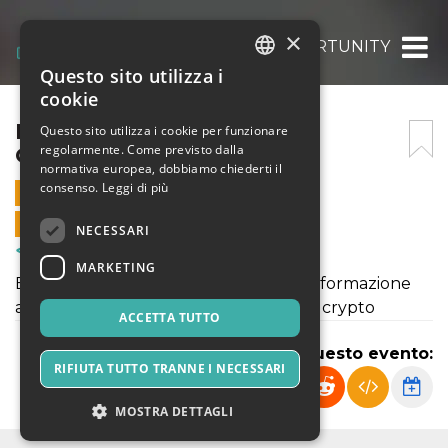
×
BUSINESS MEETING OPPORTUNITY TORI
Questo sito utilizza i
ITALIAN
cookie
ENGLISH
BUSINESS MEETING
Questo sito utilizza i cookie per funzionare
regolarmente. Come previsto dalla
OPPORTUNITY TORINO
SPANISH
normativa europea, dobbiamo chiederti il
consenso.
Leggi di più
2 LUGLIO 2022 - 15:00
VENDITE ONLINE TERMINATE
NECESSARI
Corsi & Formazione
MARKETING
Evento di introduzione all' academy e formazione
avanzata riguardante trading online e crypto
ACCETTA TUTTO
Condividi questo evento:
RIFIUTA TUTTO TRANNE I NECESSARI
MOSTRA DETTAGLI