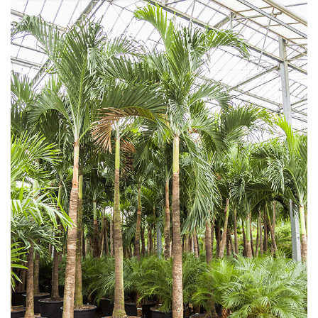
Necessari
Marketing
I cookie strettamente necessari o tecnici sono
indispensabili al funzionamento del sito. I
servizi qui presenti non potranno funzionare
senza.
Provider /
Nome
Scadenza
Descrizione
Dominio
cf_clearance
1 anno
Clearance
Cloudflare,
Cookie from
Inc.
CloudFlare
.oooh.events
stores the proof
of challenge
passed. It is
used to no
longer issue a
captcha or
jschallenge
challenge if
present. It is
required to
reach origin
server.
wordpress_test_cookie
Sessione
Cookie di
Automattic
Wordpress,
Inc.
verifica che il