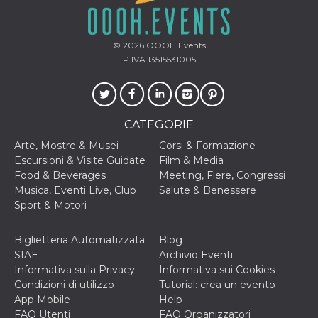
correttamente.
Storage declaration
© 2026
OOOH.Events
Storage
Nome
Descrizione
P.IVA 13515531005
type
fbssls_314278995690155
Session
storage
wpEmojiSettingsSupports
Session
storage
CATEGORIE
cn_uc__
Local
Arte, Mostre & Musei
Corsi & Formazione
storage
Escursioni & Visite Guidate
Film & Media
Food & Beverages
Meeting, Fiere, Congressi
Musica, Eventi Live, Club
Salute & Benessere
Sport & Motori
Biglietteria Automatizzata
Blog
SIAE
Archivio Eventi
Provider /
Informativa sulla Privacy
Informativa sui Cookies
Nome
Scadenza
Descrizione
Dominio
Condizioni di utilizzo
Tutorial: crea un evento
c_user
4
Cookie di a
Meta
App Mobile
Help
settimane
utente. Può
Platform Inc.
FAQ Utenti
FAQ Organizzatori
2 giorni
essere di se
.facebook.com