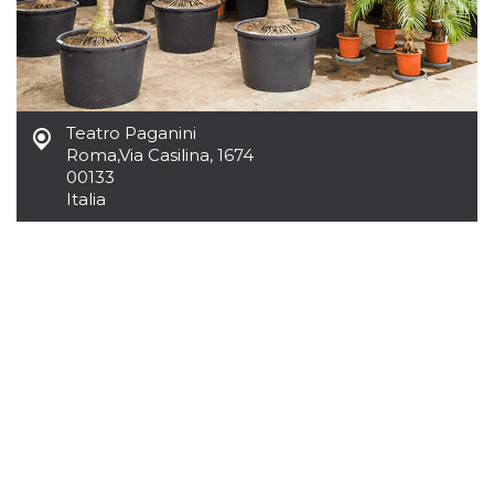
.oooh.events
browser accetti i
cookie.
PHPSESSID
Sessione
Cookie
PHP.net
generato da
oooh.events
applicazioni
basate sul
linguaggio PHP.
Teatro Paganini
Si tratta di un
Roma
,
Via Casilina, 1674
identificatore
generico
00133
utilizzato per
Italia
mantenere le
variabili di
sessione utente.
Normalmente è
un numero
generato in
modo casuale, il
modo in cui
viene utilizzato
può essere
specifico per il
sito, ma un
buon esempio è
mantenere uno
stato di accesso
per un utente
tra le pagine.
m
1 anno 1
Questo cookie
Stripe