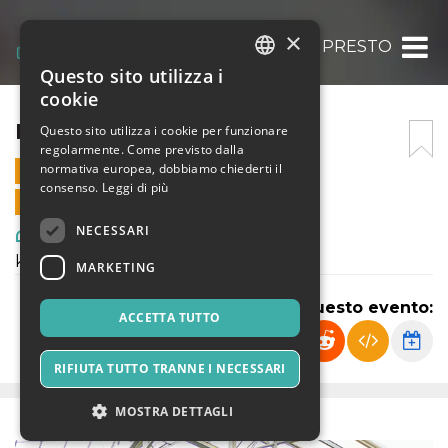
×
BUTTAMI PRESTO
Questo sito utilizza i
ITALIAN
cookie
ENGLISH
BUTTAMI PRESTO
Questo sito utilizza i cookie per funzionare
regolarmente. Come previsto dalla
SPANISH
normativa europea, dobbiamo chiederti il
30 APRILE 2024 - 10:45
consenso.
Leggi di più
VENDITE ONLINE TERMINATE
NECESSARI
Arte, Mostre & Musei
kjhkjhkjhkj
MARKETING
Condividi questo evento:
ACCETTA TUTTO
RIFIUTA TUTTO TRANNE I NECESSARI
MOSTRA DETTAGLI