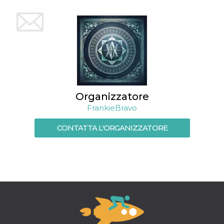
mese
viene
m.stripe.com
generalmente
utilizzato per le
prestazioni e
l'ottimizzazione
dei servizi di
elaborazione
dei pagamenti,
facilitando la
memorizzazione
dei contenuti
sul browser per
rendere le
pagine più
Organizzatore
veloci.
FrankieBravo
CookieScriptConsent
4
Questo cookie
CookieScript
settimane
viene utilizzato
oooh.events
CONTATTA L'ORGANIZZATORE
2 giorni
dal servizio
Cookie-
Script.com per
ricordare le
preferenze di
consenso sui
cookie dei
visitatori. È
necessario che il
banner dei
cookie di
Cookie-
Script.com
funzioni