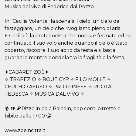
mese
viene
m.stripe.com
generalmente
Musica dal vivo di Federico dal Pozzo
utilizzato per le
prestazioni e
l'ottimizzazione
In "Cecilia Volante" la scena è il cielo, un cielo da
dei servizi di
elaborazione
festeggiare, un cielo che rivogliamo pieno di aria.
dei pagamenti,
facilitando la
E Cecilia è la protagonista che non si è fermata ed ha
memorizzazione
continuato il suo volo anche quando il cielo è stato
dei contenuti
sul browser per
coperto, riscopre il suo abito da festa e si lascia
rendere le
pagine più
guardare mentre dondola tra la fragilità e la festa.
veloci.
CookieScriptConsent
4
Questo cookie
CookieScript
✷CABARET ZOÈ✷
settimane
viene utilizzato
oooh.events
2 giorni
dal servizio
✧ TRAPEZIO ✧ ROUE CYR ✧ FILO MOLLE ✧
Cookie-
Script.com per
CERCHIO AEREO ✧ PALO CINESE ✧ RUOTA
ricordare le
TEDESCA ✧ MUSICA DAL VIVO ✧
preferenze di
consenso sui
cookie dei
visitatori. È
🍿 🍺 🍕Pizze in pala Baladin, pop corn, birrette e
necessario che il
bibite dalle 17.00 🤤
banner dei
cookie di
Cookie-
Script.com
www.zoeincitta.it
funzioni