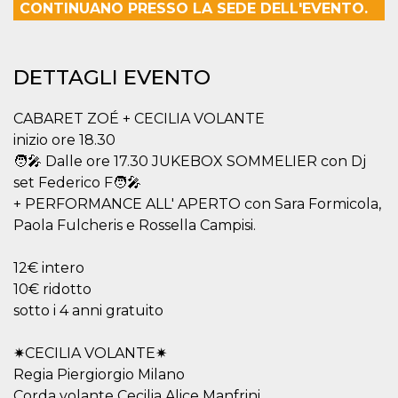
.oooh.events
CONTINUANO PRESSO LA SEDE DELL'EVENTO.
browser accetti i
cookie.
PHPSESSID
Sessione
Cookie
PHP.net
generato da
oooh.events
DETTAGLI EVENTO
applicazioni
basate sul
linguaggio PHP.
Si tratta di un
CABARET ZOÉ + CECILIA VOLANTE
identificatore
generico
inizio ore 18.30
utilizzato per
🧑‍🎤 Dalle ore 17.30 JUKEBOX SOMMELIER con Dj
mantenere le
variabili di
set Federico F🧑‍🎤
sessione utente.
Normalmente è
+ PERFORMANCE ALL' APERTO con Sara Formicola,
un numero
Paola Fulcheris e Rossella Campisi.
generato in
modo casuale, il
modo in cui
viene utilizzato
12€ intero
può essere
specifico per il
10€ ridotto
sito, ma un
sotto i 4 anni gratuito
buon esempio è
mantenere uno
stato di accesso
per un utente
✷CECILIA VOLANTE✷
tra le pagine.
Regia Piergiorgio Milano
m
1 anno 1
Questo cookie
Stripe
Corda volante Cecilia Alice Manfrini