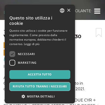
×
☆CABARET ZOÉ + CECILIA VOLANTE☆ – 11/0
Questo sito utilizza i
ITALIAN
cookie
ENGLISH
☆CABARET ZOÉ + CECILIA
Questo sito utilizza i cookie per funzionare
regolarmente. Come previsto dalla
VOLANTE☆ – 11/07 ORE 18.30
SPANISH
normativa europea, dobbiamo chiederti il
consenso.
Leggi di più
11 LUGLIO 2021 - 17:30
VENDITE ONLINE TERMINATE
NECESSARI
Musica, Eventi Live, Club
MARKETING
Inizio ore 18.30 con Cecilia Volante
ACCETTA TUTTO
A seguire:
Cabaret con gli artisti di Circo Zoé creato in
RIFIUTA TUTTO TRANNE I NECESSARI
occasione dell'apertura della stagione 2021.
MOSTRA DETTAGLI
✧ CORDA VOLANTE ✧ TRAPEZIO ✧ ROUE CYR ✧