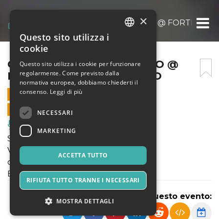
×
CADE LA NEVE FIGURATI IO @ FORTEZZA E
Questo sito utilizza i
ITALIAN
cookie
ENGLISH
CADE LA NEVE FIGURATI IO @
Questo sito utilizza i cookie per funzionare
regolarmente. Come previsto dalla
FORTEZZA EST – 21 MARZO
SPANISH
normativa europea, dobbiamo chiederti il
consenso.
Leggi di più
21 MARZO 2024 - 20:30
VENDITE ONLINE TERMINATE
NECESSARI
Musica, Eventi Live, Club
MARKETING
STAGIONE TEATRALE 2023-24
Voli Pindarici
ACCETTA TUTTO
direzione artistica
Eleonora Turco, Alessandro Di Somma
RIFIUTA TUTTO TRANNE I NECESSARI
Condividi questo evento:
MOSTRA DETTAGLI