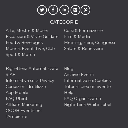
o persistent
30 giorni
datr
2 anni
Questo coo
Meta
identifica il
Platform Inc.
CATEGORIE
browser che
.facebook.com
connette a
Arte, Mostre & Musei
Corsi & Formazione
Facebook. 
direttament
Escursioni & Visite Guidate
Film & Media
legato alla 
Food & Beverages
Meeting, Fiere, Congressi
Facebook
dell'utente.
Musica, Eventi Live, Club
Salute & Benessere
Facebook s
Sport & Motori
che viene
utilizzato p
aiutare con 
sicurezza e a
Biglietteria Automatizzata
Blog
di accesso
SIAE
Archivio Eventi
sospette, in
particolare p
Informativa sulla Privacy
Informativa sui Cookies
rilevamento
Condizioni di utilizzo
Tutorial: crea un evento
bot che ten
di accedere 
App Mobile
Help
servizio. F
FAQ Utenti
FAQ Organizzatori
afferma anc
il profilo
Affiliate Marketing
Biglietteria White Label
comportame
OOOH.Events per
associato a
ciascun coo
l’Ambiente
datr viene
eliminato d
giorni. Que