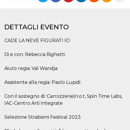
Necessari
Marketing
I cookie strettamente necessari o tecnici sono
DETTAGLI EVENTO
indispensabili al funzionamento del sito. I
servizi qui presenti non potranno funzionare
senza.
CADE LA NEVE FIGURATI IO
Provider /
Nome
Scadenza
Descrizione
Dominio
Di e con: Rebecca Righetti
cf_clearance
1 anno
Clearance
Cloudflare,
Cookie from
Inc.
CloudFlare
.oooh.events
Aiuto regia: Val Wandja
stores the proof
of challenge
passed. It is
used to no
Assistente alla regia: Paolo Lupidi
longer issue a
captcha or
jschallenge
Con il sostegno di: Carrozzerie|n.o.t, Spin Time Labs,
challenge if
present. It is
IAC-Centro Arti Integrate
required to
reach origin
server.
Selezione Strabismi Festival 2023
wordpress_test_cookie
Sessione
Cookie di
Automattic
Wordpress,
Inc.
verifica che il