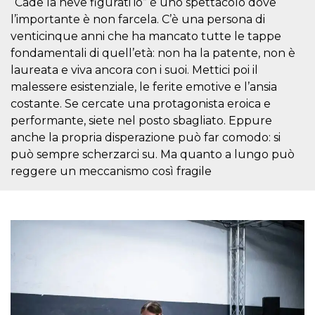
“Cade la neve figurati io” è uno spettacolo dove
.oooh.events
browser accetti i
l’importante è non farcela. C’è una persona di
cookie.
venticinque anni che ha mancato tutte le tappe
PHPSESSID
Sessione
Cookie
PHP.net
generato da
oooh.events
fondamentali di quell’età: non ha la patente, non è
applicazioni
laureata e viva ancora con i suoi. Mettici poi il
basate sul
linguaggio PHP.
malessere esistenziale, le ferite emotive e l’ansia
Si tratta di un
identificatore
costante. Se cercate una protagonista eroica e
generico
utilizzato per
performante, siete nel posto sbagliato. Eppure
mantenere le
anche la propria disperazione può far comodo: si
variabili di
sessione utente.
può sempre scherzarci su. Ma quanto a lungo può
Normalmente è
un numero
reggere un meccanismo così fragile
generato in
modo casuale, il
modo in cui
viene utilizzato
può essere
specifico per il
sito, ma un
buon esempio è
mantenere uno
stato di accesso
per un utente
tra le pagine.
m
1 anno 1
Questo cookie
Stripe