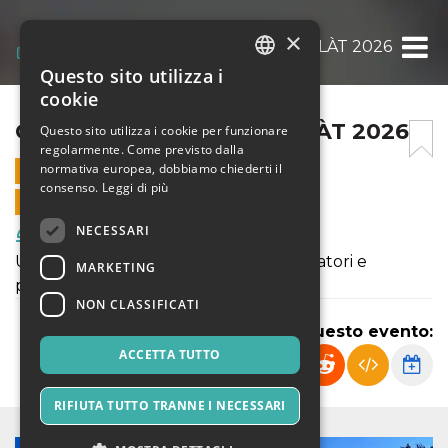
×
CALICI SOTTO IL COL COLÀT 2026
Questo sito utilizza i
ITALIAN
cookie
ENGLISH
CALICI SOTTO IL COL COLÀT 2026
Questo sito utilizza i cookie per funzionare
regolarmente. Come previsto dalla
SPANISH
normativa europea, dobbiamo chiederti il
14 LUGLIO 2026 - 19:30
consenso.
Leggi di più
VENDITE ONLINE TERMINATE
NECESSARI
Food & Beverages
Una serata di degustazione con i ristoratori e
MARKETING
produttori artigianali del territorio!
NON CLASSIFICATI
Condividi questo evento:
ACCETTA TUTTO
RIFIUTA TUTTO TRANNE I NECESSARI