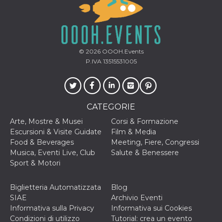
oo
5 anni
consente
Meta
all'utente di
Platform Inc.
disabilitare 
.facebook.com
visualizzazi
delle inserz
Meta in base
© 2026
OOOH.Events
sue attività 
P.IVA 13515531005
web di terzi
sb
1 anno 11
Identificazi
Meta
mesi
browser di
Platform Inc.
Facebook,
.facebook.com
autenticazi
marketing e 
CATEGORIE
cookie di
funzione spe
Arte, Mostre & Musei
Corsi & Formazione
di Facebook
Escursioni & Visite Guidate
Film & Media
usida
.facebook.com
Sessione
raccoglie
Food & Beverages
Meeting, Fiere, Congressi
informazion
Musica, Eventi Live, Club
Salute & Benessere
browser
dell'utente 
Sport & Motori
dell'identifi
univoco, uti
per persona
Biglietteria Automatizzata
Blog
la pubblicit
gli utenti
SIAE
Archivio Eventi
Informativa sulla Privacy
Informativa sui Cookies
xs
2 mesi 4
Utilizzato p
Meta
settimane
mantenere 
Platform Inc.
Condizioni di utilizzo
Tutorial: crea un evento