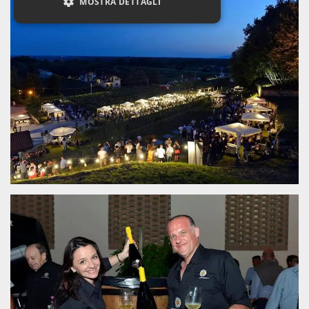
MOSTRA DETTAGLI
Necessari
Marketing
Non classificati
I cookie strettamente necessari o tecnici sono
indispensabili al funzionamento del sito. I
servizi qui presenti non potranno funzionare
senza.
Provider /
Nome
Scadenza
Descrizione
Dominio
cf_clearance
1 anno
Clearance
Cloudflare,
Cookie from
Inc.
CloudFlare
.oooh.events
stores the proof
of challenge
passed. It is
used to no
longer issue a
captcha or
jschallenge
challenge if
present. It is
required to
reach origin