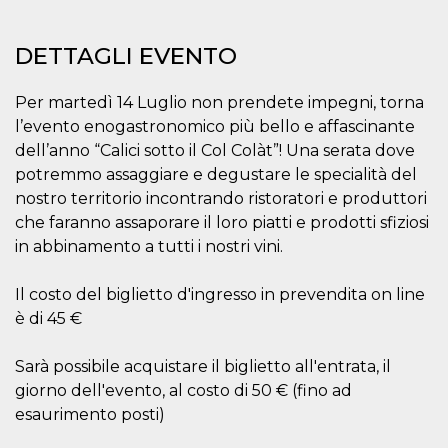
per un utente
tra le pagine.
DETTAGLI EVENTO
CookieScriptConsent
4
Questo cookie
CookieScript
settimane
viene utilizzato
oooh.events
2 giorni
dal servizio
Cookie-
Per martedì 14 Luglio non prendete impegni, torna
Script.com per
l’evento enogastronomico più bello e affascinante
ricordare le
preferenze di
dell’anno “Calici sotto il Col Colàt”! Una serata dove
consenso sui
cookie dei
potremmo assaggiare e degustare le specialità del
visitatori. È
nostro territorio incontrando ristoratori e produttori
necessario che il
banner dei
che faranno assaporare il loro piatti e prodotti sfiziosi
cookie di
Cookie-
in abbinamento a tutti i nostri vini.
Script.com
funzioni
correttamente.
Il costo del biglietto d'ingresso in prevendita on line
m
1 anno 1
Questo cookie
Stripe
è di 45 €
mese
viene
m.stripe.com
generalmente
utilizzato per le
Sarà possibile acquistare il biglietto all'entrata, il
prestazioni e
l'ottimizzazione
giorno dell'evento, al costo di 50 € (fino ad
dei servizi di
elaborazione
esaurimento posti)
dei pagamenti,
facilitando la