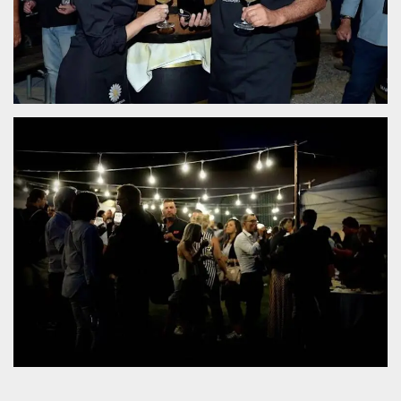
server.
wordpress_test_cookie
Sessione
Cookie di
Automattic
Wordpress,
Inc.
verifica che il
.oooh.events
browser accetti i
cookie.
PHPSESSID
Sessione
Cookie
PHP.net
generato da
oooh.events
applicazioni
basate sul
linguaggio PHP.
Si tratta di un
identificatore
generico
utilizzato per
mantenere le
variabili di
sessione utente.
Normalmente è
un numero
generato in
modo casuale, il
modo in cui
viene utilizzato
può essere
specifico per il
sito, ma un
buon esempio è
mantenere uno
stato di accesso