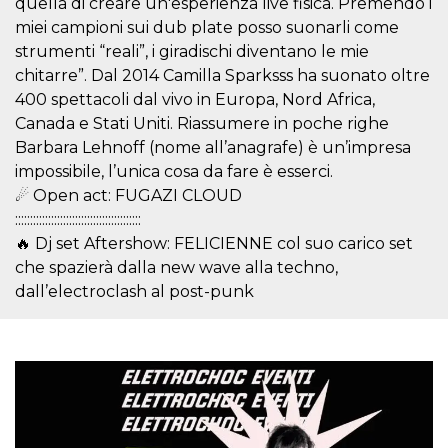
quella di creare un'esperienza live fisica. Premendo i
.oooh.events
browser accetti i
miei campioni sui dub plate posso suonarli come
cookie.
strumenti “reali”, i giradischi diventano le mie
PHPSESSID
Sessione
Cookie
PHP.net
generato da
oooh.events
chitarre”. Dal 2014 Camilla Sparksss ha suonato oltre
applicazioni
400 spettacoli dal vivo in Europa, Nord Africa,
basate sul
linguaggio PHP.
Canada e Stati Uniti. Riassumere in poche righe
Si tratta di un
identificatore
Barbara Lehnoff (nome all’anagrafe) è un’impresa
generico
utilizzato per
impossibile, l’unica cosa da fare è esserci.
mantenere le
☄ Open act: FUGAZI CLOUD
variabili di
sessione utente.
::::::::::::::::::::::::::::::::::::::::::
Normalmente è
un numero
🔥 Dj set Aftershow: FELICIENNE col suo carico set
generato in
che spazierà dalla new wave alla techno,
modo casuale, il
modo in cui
dall’electroclash al post-punk
viene utilizzato
può essere
specifico per il
sito, ma un
buon esempio è
mantenere uno
stato di accesso
per un utente
tra le pagine.
m
1 anno 1
Questo cookie
Stripe