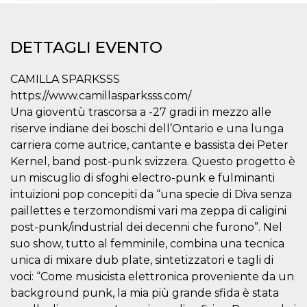
Necessari
Marketing
DETTAGLI EVENTO
I cookie strettamente necessari o tecnici sono
indispensabili al funzionamento del sito. I
servizi qui presenti non potranno funzionare
CAMILLA SPARKSSS
senza.
https://www.camillasparksss.com/
Provider /
Nome
Scadenza
Descrizione
Una gioventù trascorsa a -27 gradi in mezzo alle
Dominio
riserve indiane dei boschi dell’Ontario e una lunga
cf_clearance
1 anno
Clearance
Cloudflare,
Cookie from
carriera come autrice, cantante e bassista dei Peter
Inc.
CloudFlare
.oooh.events
Kernel, band post-punk svizzera. Questo progetto è
stores the proof
of challenge
un miscuglio di sfoghi electro-punk e fulminanti
passed. It is
used to no
intuizioni pop concepiti da “una specie di Diva senza
longer issue a
paillettes e terzomondismi vari ma zeppa di caligini
captcha or
jschallenge
post-punk/industrial dei decenni che furono”. Nel
challenge if
present. It is
suo show, tutto al femminile, combina una tecnica
required to
reach origin
unica di mixare dub plate, sintetizzatori e tagli di
server.
voci: “Come musicista elettronica proveniente da un
wordpress_test_cookie
Sessione
Cookie di
Automattic
background punk, la mia più grande sfida è stata
Wordpress,
Inc.
verifica che il