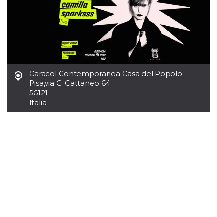
mese
viene
m.stripe.com
generalmente
utilizzato per le
prestazioni e
l'ottimizzazione
dei servizi di
elaborazione
dei pagamenti,
facilitando la
memorizzazione
dei contenuti
Caracol Contemporanea Casa del Popolo
sul browser per
Pisa
,
via C. Cattaneo 64
rendere le
pagine più
56121
veloci.
Italia
CookieScriptConsent
4
Questo cookie
CookieScript
settimane
viene utilizzato
oooh.events
2 giorni
dal servizio
Cookie-
Script.com per
ricordare le
preferenze di
consenso sui
cookie dei
visitatori. È
necessario che il
banner dei
cookie di
Cookie-
Script.com
funzioni