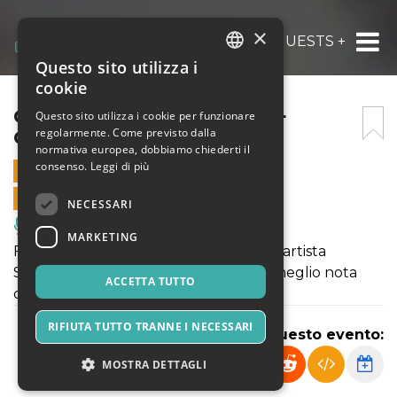
×
CAMILLA SPARKSSS LIVE + GUESTS + DJ-SE
Questo sito utilizza i
ITALIAN
cookie
ENGLISH
CAMILLA SPARKSSS LIVE +
Questo sito utilizza i cookie per funzionare
regolarmente. Come previsto dalla
GUESTS + DJ-SET
SPANISH
normativa europea, dobbiamo chiederti il
consenso.
Leggi di più
5 APRILE 2024 - 22:30
VENDITE ONLINE TERMINATE
NECESSARI
Musica, Eventi Live, Club
MARKETING
Fa tappa a Pisa l'imperdibile show dell'artista
Svizzero-Canadese Barbara Lehnoff, meglio nota
ACCETTA TUTTO
come CAMILLA SPARKSSS
RIFIUTA TUTTO TRANNE I NECESSARI
Condividi questo evento:
MOSTRA DETTAGLI