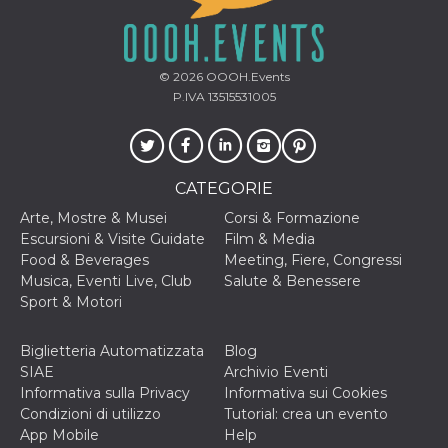
disabilitare 
.facebook.com
visualizzazi
delle inserz
Meta in base
sue attività 
web di terzi
© 2026
OOOH.Events
P.IVA 13515531005
sb
2 anni
Identificazi
Meta
browser di
Platform Inc.
Facebook,
.facebook.com
autenticazi
marketing e 
cookie di
funzione spe
CATEGORIE
di Facebook
Arte, Mostre & Musei
Corsi & Formazione
usida
.facebook.com
Sessione
raccoglie
Escursioni & Visite Guidate
Film & Media
informazion
browser
Food & Beverages
Meeting, Fiere, Congressi
dell'utente 
Musica, Eventi Live, Club
Salute & Benessere
dell'identifi
univoco, uti
Sport & Motori
per persona
la pubblicit
gli utenti
Biglietteria Automatizzata
Blog
xs
3 mesi
Utilizzato p
Meta
SIAE
Archivio Eventi
mantenere 
Platform Inc.
Informativa sulla Privacy
Informativa sui Cookies
sessione
.facebook.com
Condizioni di utilizzo
Tutorial: crea un evento
__cf_bm
29 minuti
Questo coo
Cloudflare
App Mobile
Help
58
viene utiliz
Inc.