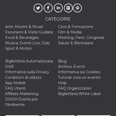
VISITOR_INFO1_LIVE
5 mesi 4
Questo cook
Google LLC
settimane
impostato 
.youtube.com
Youtube pe
tenere tracc
CATEGORIE
delle prefe
dell'utente p
Arte, Mostre & Musei
Corsi & Formazione
video di Yo
incorporati 
Escursioni & Visite Guidate
Film & Media
siti; può an
Food & Beverages
Meeting, Fiere, Congressi
determinare 
visitatore de
Musica, Eventi Live, Club
Salute & Benessere
web sta
Sport & Motori
utilizzando 
nuova o la
vecchia ver
dell'interfac
Biglietteria Automatizzata
Blog
Youtube.
SIAE
Archivio Eventi
Informativa sulla Privacy
Informativa sui Cookies
VISITOR_PRIVACY_METADATA
5 mesi 4
Questo coo
YouTube
settimane
viene utiliz
.youtube.com
Condizioni di utilizzo
Tutorial: crea un evento
per memori
App Mobile
Help
le scelte di
consenso e
FAQ Utenti
FAQ Organizzatori
privacy dell
Affiliate Marketing
Biglietteria White Label
per la loro
interazione 
OOOH.Events per
sito. Registr
l’Ambiente
sul consens
visitatore r
a varie poli
impostazion