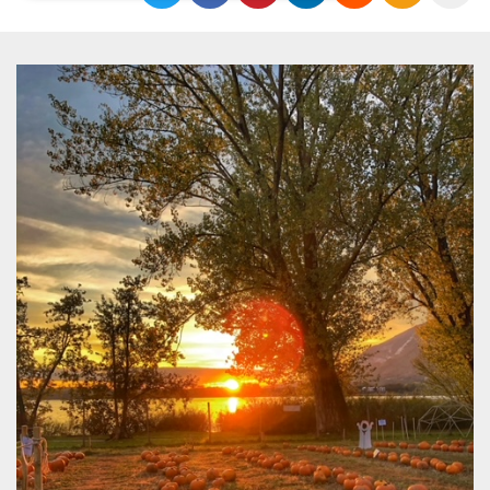
Necessari
Marketing
I cookie strettamente necessari o tecnici sono
indispensabili al funzionamento del sito. I
servizi qui presenti non potranno funzionare
senza.
Provider /
Nome
Scadenza
Descrizione
Dominio
cf_clearance
1 anno
Clearance
Cloudflare,
Cookie from
Inc.
CloudFlare
.oooh.events
stores the proof
of challenge
passed. It is
used to no
longer issue a
captcha or
jschallenge
challenge if
present. It is
required to
reach origin
server.
wordpress_test_cookie
Sessione
Cookie di
Automattic
Wordpress,
Inc.
verifica che il