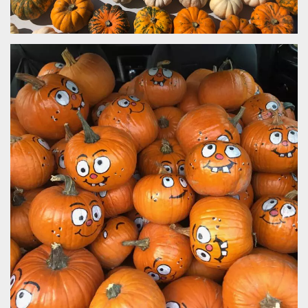
mese
viene
m.stripe.com
generalmente
utilizzato per le
prestazioni e
l'ottimizzazione
dei servizi di
elaborazione
dei pagamenti,
facilitando la
memorizzazione
dei contenuti
sul browser per
rendere le
pagine più
veloci.
CookieScriptConsent
4
Questo cookie
CookieScript
settimane
viene utilizzato
oooh.events
2 giorni
dal servizio
Cookie-
Script.com per
ricordare le
preferenze di
consenso sui
cookie dei
visitatori. È
necessario che il
banner dei
cookie di
Cookie-
Script.com
funzioni