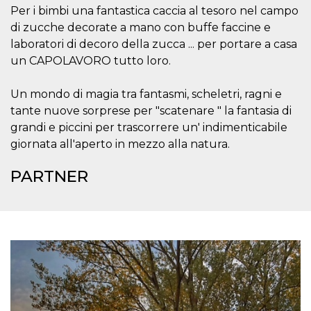
o persistent
Per i bimbi una fantastica caccia al tesoro nel campo
30 giorni
di zucche decorate a mano con buffe faccine e
datr
2 anni
Questo coo
Meta
laboratori di decoro della zucca ... per portare a casa
identifica il
Platform Inc.
browser che
.facebook.com
un CAPOLAVORO tutto loro.
connette a
Facebook. 
direttament
Un mondo di magia tra fantasmi, scheletri, ragni e
legato alla 
Facebook
tante nuove sorprese per "scatenare " la fantasia di
dell'utente.
Facebook s
grandi e piccini per trascorrere un' indimenticabile
che viene
giornata all'aperto in mezzo alla natura.
utilizzato p
aiutare con 
sicurezza e a
PARTNER
di accesso
sospette, in
particolare p
rilevamento
bot che ten
di accedere 
servizio. F
afferma anc
il profilo
comportame
associato a
ciascun coo
datr viene
eliminato d
giorni. Que