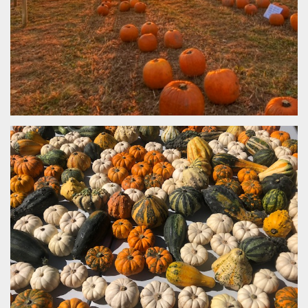
.oooh.events
browser accetti i
cookie.
PHPSESSID
Sessione
Cookie
PHP.net
generato da
oooh.events
applicazioni
basate sul
linguaggio PHP.
Si tratta di un
identificatore
generico
utilizzato per
mantenere le
variabili di
sessione utente.
Normalmente è
un numero
generato in
modo casuale, il
modo in cui
viene utilizzato
può essere
specifico per il
sito, ma un
buon esempio è
mantenere uno
stato di accesso
per un utente
tra le pagine.
m
1 anno 1
Questo cookie
Stripe