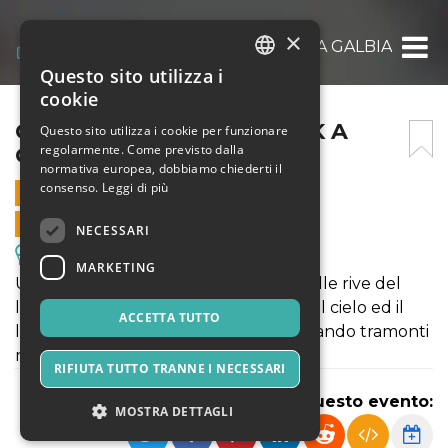
×
CAMPO DI ZUCCHE U-PICK A GALBIATE 24
Questo sito utilizza i
ITALIAN
cookie
ENGLISH
CAMPO DI ZUCCHE U-PICK A
Questo sito utilizza i cookie per funzionare
regolarmente. Come previsto dalla
GALBIATE 24 SETTEMBRE
SPANISH
normativa europea, dobbiamo chiederti il
consenso.
Leggi di più
24 SETTEMBRE 2022 - 09:30
VENDITE ONLINE TERMINATE
NECESSARI
Escursioni & Visite Guidate
MARKETING
Un divertentissimo pumpkin-patch sulle rive del
lago di Annone. A fine giornata anche il cielo ed il
ACCETTA TUTTO
lago i colorano di arancio e rosso regalando tramonti
mozzafiato.
RIFIUTA TUTTO TRANNE I NECESSARI
Condividi questo evento:
MOSTRA DETTAGLI