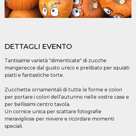
correttamente.
Storage declaration
Storage
Nome
Descrizione
type
fbssls_314278995690155
Session
storage
DETTAGLI EVENTO
wpEmojiSettingsSupports
Session
storage
Tantissime varietà "dimenticate" di zucche
cn_uc__
Local
storage
mangerecce dal gusto unico e prelibato per squisiti
piatti e fantastiche torte.
Zucchette ornamentali di tutte le forme e colori
per portare i colori dell'autunno nelle vostre case e
per bellissimi centro tavola.
Un cornice unica per scattare fotografie
Provider /
Nome
Scadenza
Descrizione
Dominio
meravigliose per rivivere e ricordare momenti
speciali.
c_user
4
Cookie di a
Meta
settimane
utente. Può
Platform Inc.
2 giorni
essere di se
.facebook.com