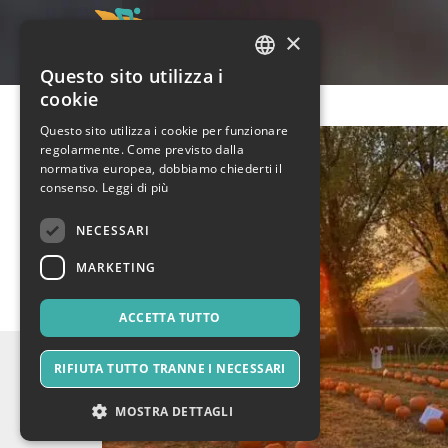
×
Questo sito utilizza i
ITALIAN
cookie
ENGLISH
Questo sito utilizza i cookie per funzionare
regolarmente. Come previsto dalla
SPANISH
normativa europea, dobbiamo chiederti il
consenso.
Leggi di più
NECESSARI
MARKETING
ACCETTA TUTTO
RIFIUTA TUTTO TRANNE I NECESSARI
MOSTRA DETTAGLI