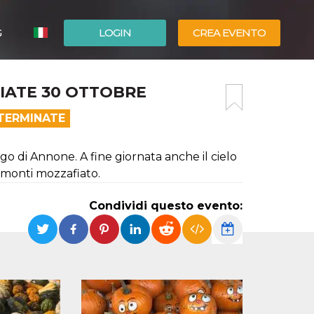
G
LOGIN
CREA EVENTO
ESPAÑOL
BIATE 30 OTTOBRE
ENGLISH
 TERMINATE
o di Annone. A fine giornata anche il cielo
ramonti mozzafiato.
Condividi questo evento: