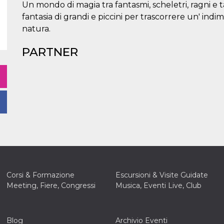
Un mondo di magia tra fantasmi, scheletri, ragni e 
fantasia di grandi e piccini per trascorrere un' indi
natura.
PARTNER
Corsi & Formazione
Escursioni & Visite Guidate
Meeting, Fiere, Congressi
Musica, Eventi Live, Club
Blog
Archivio Eventi