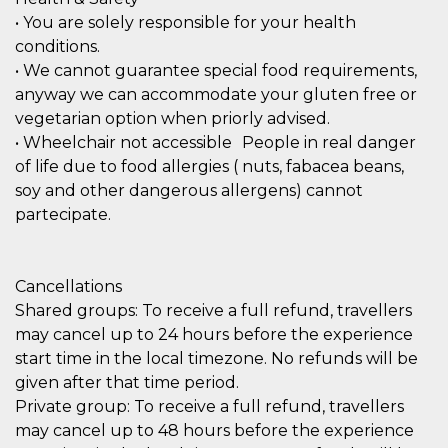
disabilitare 
.facebook.com
visualizzazi
• You are solely responsible for your health
delle inserz
Meta in base
conditions.
sue attività 
• We cannot guarantee special food requirements,
web di terzi
anyway we can accommodate your gluten free or
sb
2 anni
Identificazi
Meta
browser di
Platform Inc.
vegetarian option when priorly advised.
Facebook,
.facebook.com
• Wheelchair not accessible People in real danger
autenticazi
marketing e 
of life due to food allergies ( nuts, fabacea beans,
cookie di
funzione spe
soy and other dangerous allergens) cannot
di Facebook
partecipate.
usida
.facebook.com
Sessione
raccoglie
informazion
browser
dell'utente 
dell'identifi
Cancellations
univoco, uti
Shared groups: To receive a full refund, travellers
per persona
la pubblicit
may cancel up to 24 hours before the experience
gli utenti
start time in the local timezone. No refunds will be
xs
3 mesi
Utilizzato p
Meta
given after that time period.
mantenere 
Platform Inc.
sessione
.facebook.com
Private group: To receive a full refund, travellers
__cf_bm
29 minuti
Questo coo
Cloudflare
may cancel up to 48 hours before the experience
58
viene utiliz
Inc.