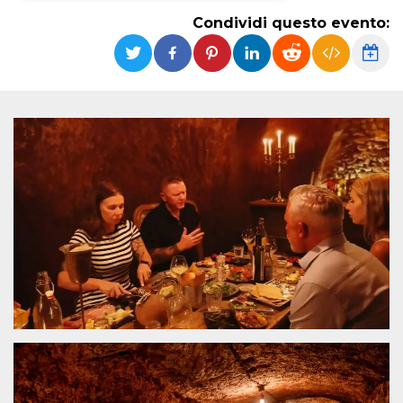
Condividi questo evento:
Necessari
Marketing
I cookie strettamente necessari o tecnici sono
indispensabili al funzionamento del sito. I
servizi qui presenti non potranno funzionare
senza.
Provider /
Nome
Scadenza
Descrizione
Dominio
cf_clearance
1 anno
Clearance
Cloudflare,
Cookie from
Inc.
CloudFlare
.oooh.events
stores the proof
of challenge
passed. It is
used to no
longer issue a
captcha or
jschallenge
challenge if
present. It is
required to
reach origin
server.
wordpress_test_cookie
Sessione
Cookie di
Automattic
Wordpress,
Inc.
verifica che il