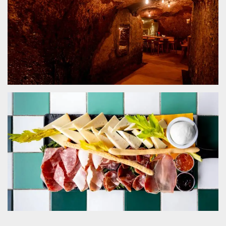
.oooh.events
browser accetti i
cookie.
PHPSESSID
Sessione
Cookie
PHP.net
generato da
oooh.events
applicazioni
basate sul
linguaggio PHP.
Si tratta di un
identificatore
generico
utilizzato per
mantenere le
variabili di
sessione utente.
Normalmente è
un numero
generato in
modo casuale, il
modo in cui
viene utilizzato
può essere
specifico per il
sito, ma un
buon esempio è
mantenere uno
stato di accesso
per un utente
tra le pagine.
m
1 anno 1
Questo cookie
Stripe