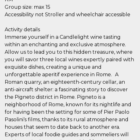
correttamente.
Group size: max 15
Storage declaration
Accessibility not Stroller and wheelchair accessible
Storage
Nome
Descrizione
type
Activity details
fbssls_314278995690155
Session
Immerse yourself in a Candlelight wine tasting
storage
within an enchanting and exclusive atmosphere.
wpEmojiSettingsSupports
Session
Allow us to lead you to this hidden treasure, where
storage
you will savor three local wines expertly paired with
cn_uc__
Local
exquisite dishes, creating a unique and
storage
unforgettable aperitif experience in Rome. A
Roman quarry, an eighteenth-century cellar, an
anti-aircraft shelter: a fascinating story to discover
the Pigneto district in Rome. Pigneto is a
neighborhood of Rome, known for its nightlife and
for having been the setting for some of Pier Paolo
Provider /
Nome
Scadenza
Descrizione
Pasolini‘s films, thanks to its rural atmosphere and
Dominio
houses that seem to date back to another era.
c_user
4
Cookie di a
Meta
Experts of local foodie guides and sommeliers will
settimane
utente. Può
Platform Inc.
2 giorni
essere di se
.facebook.com