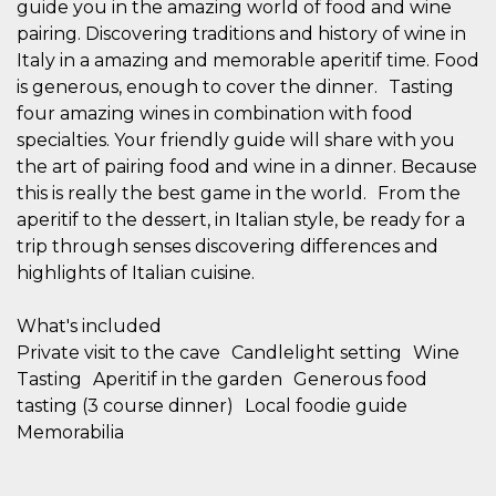
guide you in the amazing world of food and wine
o persistent
30 giorni
pairing. Discovering traditions and history of wine in
Italy in a amazing and memorable aperitif time. Food
datr
2 anni
Questo coo
Meta
identifica il
Platform Inc.
is generous, enough to cover the dinner. Tasting
browser che
.facebook.com
connette a
four amazing wines in combination with food
Facebook. 
direttament
specialties. Your friendly guide will share with you
legato alla 
the art of pairing food and wine in a dinner. Because
Facebook
dell'utente.
this is really the best game in the world. From the
Facebook s
che viene
aperitif to the dessert, in Italian style, be ready for a
utilizzato p
trip through senses discovering differences and
aiutare con 
sicurezza e a
highlights of Italian cuisine.
di accesso
sospette, in
particolare p
rilevamento
What's included
bot che ten
Private visit to the cave Candlelight setting Wine
di accedere 
servizio. F
Tasting Aperitif in the garden Generous food
afferma anc
il profilo
tasting (3 course dinner) Local foodie guide
comportame
Memorabilia
associato a
ciascun coo
datr viene
eliminato d
giorni. Que