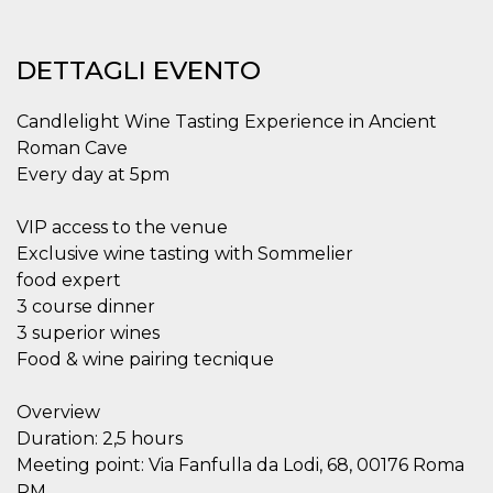
mese
viene
m.stripe.com
generalmente
utilizzato per le
prestazioni e
DETTAGLI EVENTO
l'ottimizzazione
dei servizi di
elaborazione
dei pagamenti,
Candlelight Wine Tasting Experience in Ancient
facilitando la
memorizzazione
Roman Cave
dei contenuti
sul browser per
Every day at 5pm
rendere le
pagine più
veloci.
VIP access to the venue
CookieScriptConsent
4
Questo cookie
CookieScript
Exclusive wine tasting with Sommelier
settimane
viene utilizzato
oooh.events
food expert
2 giorni
dal servizio
Cookie-
3 course dinner
Script.com per
ricordare le
3 superior wines
preferenze di
Food & wine pairing tecnique
consenso sui
cookie dei
visitatori. È
necessario che il
Overview
banner dei
cookie di
Duration: 2,5 hours
Cookie-
Meeting point: Via Fanfulla da Lodi, 68, 00176 Roma
Script.com
funzioni
RM