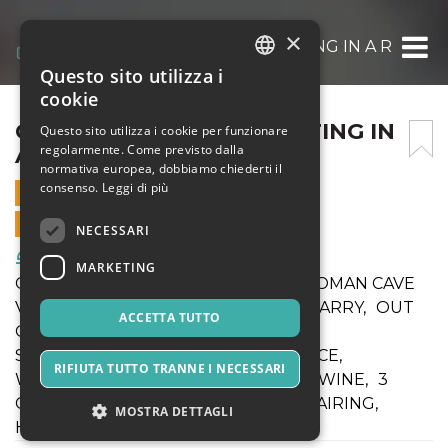
×
CANDLELIGHT WINE TASTING IN A ROMAN
Questo sito utilizza i
ITALIAN
cookie
ENGLISH
CANDLELIGHT WINE TASTING IN
Questo sito utilizza i cookie per funzionare
regolarmente. Come previsto dalla
A ROMAN CAVE
SPANISH
normativa europea, dobbiamo chiederti il
consenso.
Leggi di più
31 MARZO 2026 - 17:00
VENDITE ONLINE TERMINATE
NECESSARI
Food & Beverages
MARKETING
CANDLELIGHT WINE TASTING IN A ROMAN CAVE
VIP ACCESS TO 1ST CENTURY B.C. QUARRY, OUT
ACCETTA TUTTO
OF THE BEATEN TRACKS AREA,
SOMMELIER/FOOD EXPERT GUIDANCE,
RIFIUTA TUTTO TRANNE I NECESSARI
WELCOME TOAST WITH SPARKLING WINE, 3
COURSE DINNER WITH FINE WINE PAIRING,
MOSTRA DETTAGLI
HAPPY HOUR IN THE GARDEN