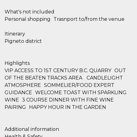
cookie viene
anche trami
What's not included
piace e altri
pulsanti e t
Personal shopping Trasnport to/from the venue
Facebook
posizionati 
molti siti W
Itinerary
diversi.
Pigneto district
dpr
.facebook.com
1
permette di
settimana
controllare 
funzione “S
su Facebook
pulsante “M
Highlights
piace”, rac
le impostaz
VIP ACCESS TO 1ST CENTURY B.C. QUARRY OUT
della lingua
permettono
OF THE BEATEN TRACKS AREA CANDLELIGHT
condividere
ATMOSPHERE SOMMELIER/FOOD EXPERT
pagina.
GUIDANCE WELCOME TOAST WITH SPARKLING
fr
3 mesi
Contiene la
Meta
combinazio
Platform Inc.
WINE 3 COURSE DINNER WITH FINE WINE
ID univoco 
.facebook.com
PAIRING HAPPY HOUR IN THE GARDEN
browser e
dell'utente,
utilizzata pe
pubblicità m
Additional information
oo
5 anni
consente
Meta
all'utente di
Platform Inc.
Health & Safety