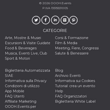
o persistent
© 2026
OOOH.Events
30 giorni
P.IVA 13515531005
datr
2 anni
Questo coo
Meta
identifica il
Platform Inc.
browser che
.facebook.com
connette a
Facebook. 
CATEGORIE
direttament
legato alla 
Facebook
Arte, Mostre & Musei
Corsi & Formazione
dell'utente.
Escursioni & Visite Guidate
Film & Media
Facebook s
che viene
Food & Beverages
Meeting, Fiere, Congressi
utilizzato p
Musica, Eventi Live, Club
Salute & Benessere
aiutare con 
sicurezza e a
Sport & Motori
di accesso
sospette, in
particolare p
Biglietteria Automatizzata
Blog
rilevamento
bot che ten
SIAE
Archivio Eventi
di accedere 
Informativa sulla Privacy
Informativa sui Cookies
servizio. F
afferma anc
Condizioni di utilizzo
Tutorial: crea un evento
il profilo
App Mobile
Help
comportame
associato a
FAQ Utenti
FAQ Organizzatori
ciascun coo
Affiliate Marketing
Biglietteria White Label
datr viene
eliminato d
OOOH.Events per
giorni. Que