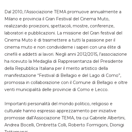
.oooh.events
browser accetti i
cookie.
Dal 2010, l’Associazione TEMA promuove annualmente a
PHPSESSID
Sessione
Cookie
PHP.net
Milano e provincia il Gran Festival del Cinema Muto,
generato da
oooh.events
applicazioni
realizzando proiezioni, spettacoli, mostre, conferenze,
basate sul
laboratori e pubblicazioni. La missione del Gran festival del
linguaggio PHP.
Si tratta di un
Cinema Muto è di trasmettere a tutti la passione per il
identificatore
generico
cinema muto e non condividerne i saperi con una élite di
utilizzato per
cinefili e addetti ai lavori. Negli anni 2012/2015, l’associazione
mantenere le
variabili di
ha ricevuto la Medaglia di Rappresentanza del Presidente
sessione utente.
Normalmente è
della Repubblica Italiana per il merito artistico della
un numero
generato in
manifestazione “Festival di Bellagio e del Lago di Como”,
modo casuale, il
promossa in collaborazione con il Comune di Bellagio e oltre
modo in cui
viene utilizzato
venti municipalità delle provincie di Como e Lecco.
può essere
specifico per il
sito, ma un
Importanti personalità del mondo politico, religioso e
buon esempio è
mantenere uno
culturale hanno espresso apprezzamento per iniziative
stato di accesso
per un utente
promosse dall’Associazione TEMA, tra cui Gabriele Albertini,
tra le pagine.
Andrea Bocelli, Ombretta Colli, Roberto Formigoni, Dionigi
m
1 anno 1
Questo cookie
Stripe