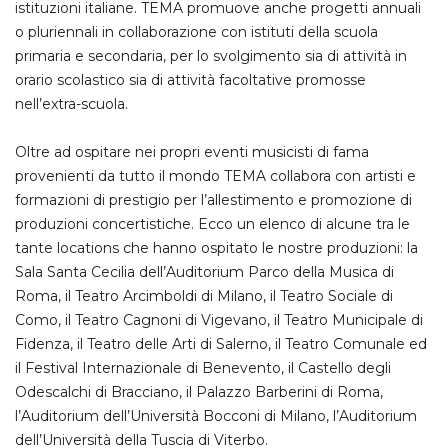
istituzioni italiane. TEMA promuove anche progetti annuali
o pluriennali in collaborazione con istituti della scuola
Necessari
Marketing
primaria e secondaria, per lo svolgimento sia di attività in
I cookie strettamente necessari o tecnici sono
orario scolastico sia di attività facoltative promosse
indispensabili al funzionamento del sito. I
nell’extra-scuola.
servizi qui presenti non potranno funzionare
senza.
Provider /
Oltre ad ospitare nei propri eventi musicisti di fama
Nome
Scadenza
Descrizione
Dominio
provenienti da tutto il mondo TEMA collabora con artisti e
cf_clearance
1 anno
Clearance
Cloudflare,
formazioni di prestigio per l’allestimento e promozione di
Cookie from
Inc.
produzioni concertistiche. Ecco un elenco di alcune tra le
CloudFlare
.oooh.events
stores the proof
tante locations che hanno ospitato le nostre produzioni: la
of challenge
passed. It is
Sala Santa Cecilia dell’Auditorium Parco della Musica di
used to no
longer issue a
Roma, il Teatro Arcimboldi di Milano, il Teatro Sociale di
captcha or
Como, il Teatro Cagnoni di Vigevano, il Teatro Municipale di
jschallenge
challenge if
Fidenza, il Teatro delle Arti di Salerno, il Teatro Comunale ed
present. It is
required to
il Festival Internazionale di Benevento, il Castello degli
reach origin
Odescalchi di Bracciano, il Palazzo Barberini di Roma,
server.
l’Auditorium dell’Università Bocconi di Milano, l’Auditorium
wordpress_test_cookie
Sessione
Cookie di
Automattic
Wordpress,
Inc.
dell’Università della Tuscia di Viterbo.
verifica che il