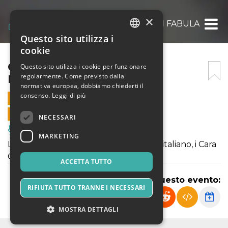
×
CARA CALMA @ LUPUS IN FABULA
Questo sito utilizza i
ITALIAN
cookie
ENGLISH
CARA CALMA @ LUPUS IN
Questo sito utilizza i cookie per funzionare
regolarmente. Come previsto dalla
FABULA
SPANISH
normativa europea, dobbiamo chiederti il
consenso.
Leggi di più
3 DICEMBRE 2022 - 20:00
VENDITE ONLINE TERMINATE
NECESSARI
Musica, Eventi Live, Club
MARKETING
L'astro nascente dell'alternative Rock italiano, i Cara
Calma, a Nimis per infuocare il Friuli!
ACCETTA TUTTO
Condividi questo evento:
RIFIUTA TUTTO TRANNE I NECESSARI
MOSTRA DETTAGLI