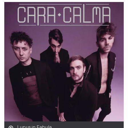
mese
viene
m.stripe.com
generalmente
utilizzato per le
prestazioni e
l'ottimizzazione
dei servizi di
elaborazione
dei pagamenti,
facilitando la
memorizzazione
dei contenuti
sul browser per
rendere le
pagine più
veloci.
CookieScriptConsent
4
Questo cookie
CookieScript
settimane
viene utilizzato
oooh.events
2 giorni
dal servizio
Cookie-
Script.com per
ricordare le
preferenze di
consenso sui
cookie dei
visitatori. È
necessario che il
banner dei
cookie di
Cookie-
Script.com
funzioni
Lupus in Fabula