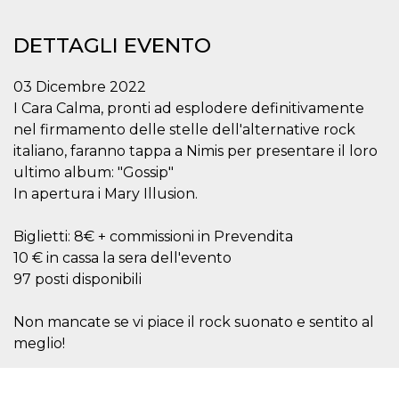
.oooh.events
browser accetti i
cookie.
DETTAGLI EVENTO
PHPSESSID
Sessione
Cookie
PHP.net
generato da
oooh.events
applicazioni
03 Dicembre 2022
basate sul
linguaggio PHP.
I Cara Calma, pronti ad esplodere definitivamente
Si tratta di un
identificatore
nel firmamento delle stelle dell'alternative rock
generico
italiano, faranno tappa a Nimis per presentare il loro
utilizzato per
mantenere le
ultimo album: "Gossip"
variabili di
sessione utente.
In apertura i Mary Illusion.
Normalmente è
un numero
generato in
Biglietti: 8€ + commissioni in Prevendita
modo casuale, il
modo in cui
10 € in cassa la sera dell'evento
viene utilizzato
può essere
97 posti disponibili
specifico per il
sito, ma un
buon esempio è
Non mancate se vi piace il rock suonato e sentito al
mantenere uno
stato di accesso
meglio!
per un utente
tra le pagine.
m
1 anno 1
Questo cookie
Stripe