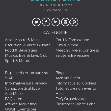
cookie viene
© 2026
OOOH.Events
anche trami
piace e altri
P.IVA 13515531005
pulsanti e t
Facebook
posizionati 
molti siti W
diversi.
CATEGORIE
dpr
.facebook.com
1
permette di
settimana
controllare 
Arte, Mostre & Musei
Corsi & Formazione
funzione “S
su Facebook
Escursioni & Visite Guidate
Film & Media
pulsante “M
Food & Beverages
Meeting, Fiere, Congressi
piace”, rac
le impostaz
Musica, Eventi Live, Club
Salute & Benessere
della lingua
Sport & Motori
permettono
condividere
pagina.
Biglietteria Automatizzata
Blog
fr
3 mesi
Contiene la
Meta
SIAE
Archivio Eventi
combinazio
Platform Inc.
Informativa sulla Privacy
Informativa sui Cookies
ID univoco 
.facebook.com
browser e
Condizioni di utilizzo
Tutorial: crea un evento
dell'utente,
App Mobile
Help
utilizzata pe
pubblicità m
FAQ Utenti
FAQ Organizzatori
Affiliate Marketing
Biglietteria White Label
oo
5 anni
consente
Meta
all'utente di
Platform Inc.
OOOH.Events per