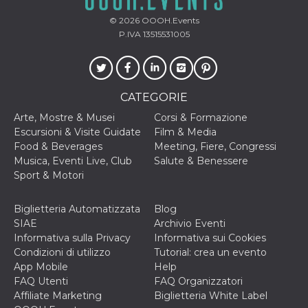
cookie viene
anche trami
© 2026
OOOH.Events
piace e altri
P.IVA 13515531005
pulsanti e t
Facebook
posizionati 
molti siti W
diversi.
dpr
.facebook.com
1
permette di
CATEGORIE
settimana
controllare 
funzione “S
Arte, Mostre & Musei
Corsi & Formazione
su Facebook
Escursioni & Visite Guidate
Film & Media
pulsante “M
piace”, rac
Food & Beverages
Meeting, Fiere, Congressi
le impostaz
Musica, Eventi Live, Club
Salute & Benessere
della lingua
permettono
Sport & Motori
condividere
pagina.
Biglietteria Automatizzata
Blog
fr
3 mesi
Contiene la
Meta
combinazio
SIAE
Archivio Eventi
Platform Inc.
ID univoco 
.facebook.com
Informativa sulla Privacy
Informativa sui Cookies
browser e
dell'utente,
Condizioni di utilizzo
Tutorial: crea un evento
utilizzata pe
App Mobile
Help
pubblicità m
FAQ Utenti
FAQ Organizzatori
oo
5 anni
consente
Meta
Affiliate Marketing
Biglietteria White Label
all'utente di
Platform Inc.