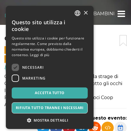
×
CARI BAMBINI
Questo sito utilizza i
ITALIAN
cookie
ENGLISH
CARI BAMBINI
Questo sito utilizza i cookie per funzionare
regolarmente. Come previsto dalla
SPANISH
normativa europea, dobbiamo chiederti il
8 MARZO 2025 - 21:00
consenso.
Leggi di più
VENDITE ONLINE TERMINATE
NECESSARI
Musica, Eventi Live, Club
Cari Bambini nasce dall’esperienza della strage di
MARKETING
Gaza, che sta accadendo proprio ora sotto gli occhi
Ingresso 12 euro
ACCETTA TUTTO
Ridotto 10 euro (studenti, pensionati, soci Coop
Alleanza 3.0)
RIFIUTA TUTTO TRANNE I NECESSARI
Condividi questo evento:
MOSTRA DETTAGLI