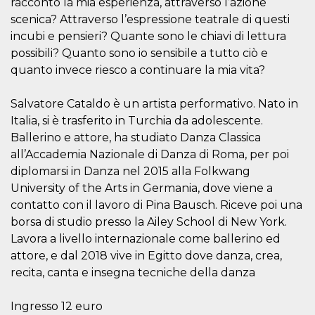
racconto la mia esperienza, attraverso l’azione
.oooh.events
browser accetti i
scenica? Attraverso l’espressione teatrale di questi
cookie.
incubi e pensieri? Quante sono le chiavi di lettura
PHPSESSID
Sessione
Cookie
PHP.net
generato da
oooh.events
possibili? Quanto sono io sensibile a tutto ciò e
applicazioni
quanto invece riesco a continuare la mia vita?
basate sul
linguaggio PHP.
Si tratta di un
identificatore
Salvatore Cataldo è un artista performativo. Nato in
generico
utilizzato per
Italia, si è trasferito in Turchia da adolescente.
mantenere le
Ballerino e attore, ha studiato Danza Classica
variabili di
sessione utente.
all’Accademia Nazionale di Danza di Roma, per poi
Normalmente è
un numero
diplomarsi in Danza nel 2015 alla Folkwang
generato in
University of the Arts in Germania, dove viene a
modo casuale, il
modo in cui
contatto con il lavoro di Pina Bausch. Riceve poi una
viene utilizzato
può essere
borsa di studio presso la Ailey School di New York.
specifico per il
sito, ma un
Lavora a livello internazionale come ballerino ed
buon esempio è
attore, e dal 2018 vive in Egitto dove danza, crea,
mantenere uno
stato di accesso
recita, canta e insegna tecniche della danza
per un utente
tra le pagine.
Ingresso 12 euro
m
1 anno 1
Questo cookie
Stripe