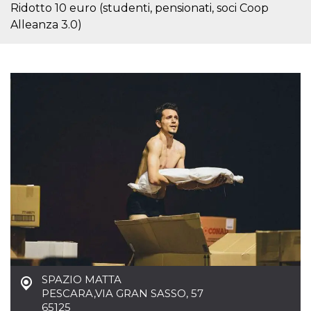
mese
viene
m.stripe.com
Ridotto 10 euro (studenti, pensionati, soci Coop
generalmente
utilizzato per le
Alleanza 3.0)
prestazioni e
l'ottimizzazione
dei servizi di
elaborazione
dei pagamenti,
facilitando la
memorizzazione
dei contenuti
sul browser per
rendere le
pagine più
veloci.
CookieScriptConsent
4
Questo cookie
CookieScript
settimane
viene utilizzato
oooh.events
2 giorni
dal servizio
Cookie-
Script.com per
ricordare le
preferenze di
consenso sui
cookie dei
visitatori. È
necessario che il
banner dei
cookie di
SPAZIO MATTA
Cookie-
PESCARA
,
VIA GRAN SASSO, 57
Script.com
funzioni
65125