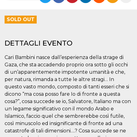
Necessari
Marketing
SOLD OUT
I cookie strettamente necessari o tecnici sono
indispensabili al funzionamento del sito. I
servizi qui presenti non potranno funzionare
senza.
DETTAGLI EVENTO
Provider /
Nome
Scadenza
Descrizione
Dominio
Cari Bambini nasce dall’esperienza della strage di
cf_clearance
1 anno
Clearance
Cloudflare,
Cookie from
Gaza, che sta accadendo proprio ora sotto gli occhi
Inc.
CloudFlare
.oooh.events
di un’apparentemente impotente umanità e che,
stores the proof
of challenge
per natura, rimanda a tutte le altre stragi… In
passed. It is
used to no
questo vasto mondo, composto di tanti esseri che si
longer issue a
dicono “ma cosa posso fare Io di fronte a questa
captcha or
jschallenge
cosa?”, cosa succede se io, Salvatore, Italiano ma con
challenge if
present. It is
un legame significativo con il mondo Arabo e
required to
reach origin
Islamico, faccio quel che sembrerebbe così futile,
server.
così minuscolo ed insignificante di fronte ad una
wordpress_test_cookie
Sessione
Cookie di
Automattic
catastrofe di tali dimensioni….? Cosa succede se ne
Wordpress,
Inc.
verifica che il