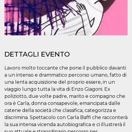
.oooh.events
browser accetti i
cookie.
PHPSESSID
Sessione
Cookie
PHP.net
generato da
oooh.events
applicazioni
basate sul
linguaggio PHP.
Si tratta di un
identificatore
generico
utilizzato per
DETTAGLI EVENTO
mantenere le
variabili di
sessione utente.
Normalmente è
Lavoro molto toccante che pone il pubblico davanti
un numero
a un intenso e drammatico percorso umano, fatto di
generato in
modo casuale, il
una lenta acquisizione del proprio essere, in un
modo in cui
viene utilizzato
viaggio lungo tutta la vita di Enzo Giagoni. Ex
può essere
specifico per il
poliziotto, due volte padre, marito e compagno che
sito, ma un
ora è Carla, donna consapevole, emancipata dalle
buon esempio è
mantenere uno
catene della società che classifica, categorizza e
stato di accesso
per un utente
discrimina. Spettacolo con Carla Baffi che racconterà
tra le pagine.
la sua intensa vicenda autobiografica e ci illustrerà il
m
1 anno 1
Questo cookie
Stripe
suo attuale e straordinario percorso per