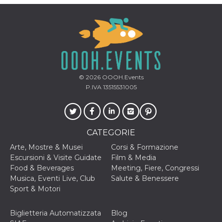
cookie viene
anche trami
piace e altri
pulsanti e t
Facebook
posizionati 
molti siti W
diversi.
dpr
.facebook.com
1
permette di
settimana
controllare 
© 2026
OOOH.Events
funzione “S
P.IVA 13515531005
su Facebook
pulsante “M
piace”, rac
le impostaz
della lingua
permettono
condividere
CATEGORIE
pagina.
Arte, Mostre & Musei
Corsi & Formazione
fr
3 mesi
Contiene la
Meta
Escursioni & Visite Guidate
Film & Media
combinazio
Platform Inc.
ID univoco 
.facebook.com
Food & Beverages
Meeting, Fiere, Congressi
browser e
Musica, Eventi Live, Club
Salute & Benessere
dell'utente,
utilizzata pe
Sport & Motori
pubblicità m
oo
5 anni
consente
Meta
Biglietteria Automatizzata
Blog
all'utente di
Platform Inc.