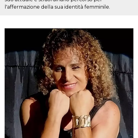
mese
viene
m.stripe.com
generalmente
l'affermazione della sua identità femminile.
utilizzato per le
prestazioni e
l'ottimizzazione
dei servizi di
elaborazione
dei pagamenti,
facilitando la
memorizzazione
dei contenuti
sul browser per
rendere le
pagine più
veloci.
CookieScriptConsent
4
Questo cookie
CookieScript
settimane
viene utilizzato
oooh.events
2 giorni
dal servizio
Cookie-
Script.com per
ricordare le
preferenze di
consenso sui
cookie dei
visitatori. È
necessario che il
banner dei
cookie di
Cookie-
Script.com
funzioni