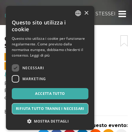
×
CARLA O DELL’ESSERE SE STESSEI
Questo sito utilizza i
ITALIAN
cookie
ENGLISH
CARLA O DELL’ESSERE SE
Questo sito utilizza i cookie per funzionare
regolarmente. Come previsto dalla
STESSEI
SPANISH
normativa europea, dobbiamo chiederti il
consenso.
Leggi di più
4 NOVEMBRE 2023 - 19:30
VENDITE ONLINE TERMINATE
NECESSARI
Musica, Eventi Live, Club
MARKETING
Produzione: I BARBARICIRIDICOLI
Regia: Tino Belloni
ACCETTA TUTTO
con: Carla Baffi
RIFIUTA TUTTO TRANNE I NECESSARI
Email: teatro@lamaschera.com
MOSTRA DETTAGLI
Condividi questo evento: