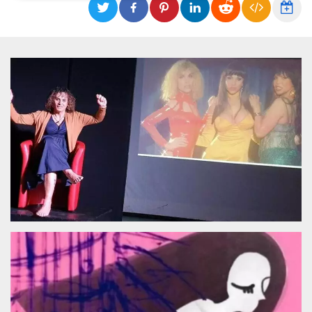
Necessari
Marketing
I cookie strettamente necessari o tecnici sono
indispensabili al funzionamento del sito. I
servizi qui presenti non potranno funzionare
senza.
Provider /
Nome
Scadenza
Descrizione
Dominio
cf_clearance
1 anno
Clearance
Cloudflare,
Cookie from
Inc.
CloudFlare
.oooh.events
stores the proof
of challenge
passed. It is
used to no
longer issue a
captcha or
jschallenge
challenge if
present. It is
required to
reach origin
server.
wordpress_test_cookie
Sessione
Cookie di
Automattic
Wordpress,
Inc.
verifica che il