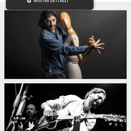
MOSTRA DETTAGLI
Necessari
Marketing
Non classificati
I cookie strettamente necessari o tecnici sono
indispensabili al funzionamento del sito. I
servizi qui presenti non potranno funzionare
senza.
Provider /
Nome
Scadenza
Descrizione
Dominio
cf_clearance
1 anno
Clearance
Cloudflare,
Cookie from
Inc.
CloudFlare
.oooh.events
stores the proof
of challenge
passed. It is
used to no
longer issue a
captcha or
jschallenge
challenge if
present. It is
required to
reach origin