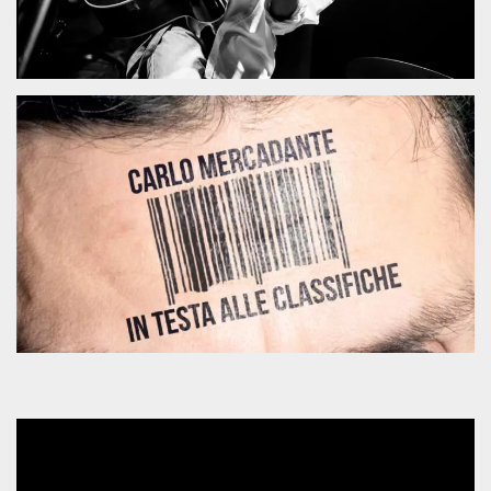
server.
wordpress_test_cookie
Sessione
Cookie di
Automattic
Wordpress,
Inc.
verifica che il
.oooh.events
browser accetti i
cookie.
PHPSESSID
Sessione
Cookie
PHP.net
generato da
oooh.events
applicazioni
basate sul
linguaggio PHP.
Si tratta di un
identificatore
generico
utilizzato per
mantenere le
variabili di
sessione utente.
Normalmente è
un numero
generato in
modo casuale, il
modo in cui
viene utilizzato
può essere
specifico per il
sito, ma un
buon esempio è
mantenere uno
stato di accesso