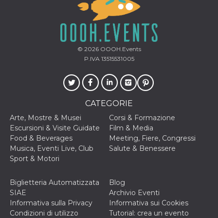
sessione
.facebook.com
VISITOR_INFO1_LIVE
5 mesi 4
Questo cook
Google LLC
settimane
impostato 
.youtube.com
Youtube pe
tenere tracc
delle prefe
© 2026
OOOH.Events
dell'utente p
video di Yo
P.IVA 13515531005
incorporati 
siti; può an
determinare 
visitatore de
web sta
utilizzando 
CATEGORIE
nuova o la
vecchia ver
Arte, Mostre & Musei
Corsi & Formazione
dell'interfac
Youtube.
Escursioni & Visite Guidate
Film & Media
Food & Beverages
Meeting, Fiere, Congressi
VISITOR_PRIVACY_METADATA
5 mesi 4
Questo coo
YouTube
settimane
viene utiliz
.youtube.com
Musica, Eventi Live, Club
Salute & Benessere
per memori
Sport & Motori
le scelte di
consenso e
privacy dell
per la loro
Biglietteria Automatizzata
Blog
interazione 
SIAE
Archivio Eventi
sito. Registr
sul consens
Informativa sulla Privacy
Informativa sui Cookies
visitatore r
Condizioni di utilizzo
Tutorial: crea un evento
a varie poli