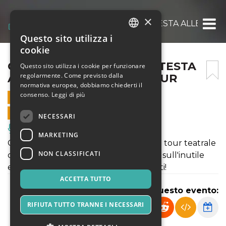
×
CARLO MERCADANTE: IN TESTA ALLE CLASS
Questo sito utilizza i
ITALIAN
cookie
ENGLISH
CARLO MERCADANTE: IN TESTA
Questo sito utilizza i cookie per funzionare
regolarmente. Come previsto dalla
ALLE CLASSIFICHE – IL TOUR
SPANISH
normativa europea, dobbiamo chiederti il
consenso.
Leggi di più
24 MARZO 2023 - 21:00
VENDITE ONLINE TERMINATE
NECESSARI
Musica, Eventi Live, Club
MARKETING
Carlo Mercadante per la prima volta in tour teatrale
NON CLASSIFICATI
con monologhi, canzoni e osservazioni sull'inutile
esigenza di avere successo a tutti i costi!
ACCETTA TUTTO
Condividi questo evento:
RIFIUTA TUTTO TRANNE I NECESSARI