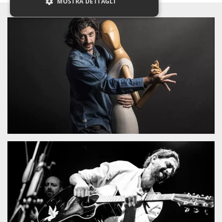
MOSTRA DETTAGLI
Necessari
Marketing
Non classificati
I cookie strettamente necessari o tecnici sono
indispensabili al funzionamento del sito. I
servizi qui presenti non potranno funzionare
senza.
Provider /
Nome
Scadenza
Descrizione
Dominio
cf_clearance
1 anno
Clearance
Cloudflare,
Cookie from
Inc.
CloudFlare
.oooh.events
stores the proof
of challenge
passed. It is
used to no
longer issue a
captcha or
jschallenge
challenge if
present. It is
required to
reach origin