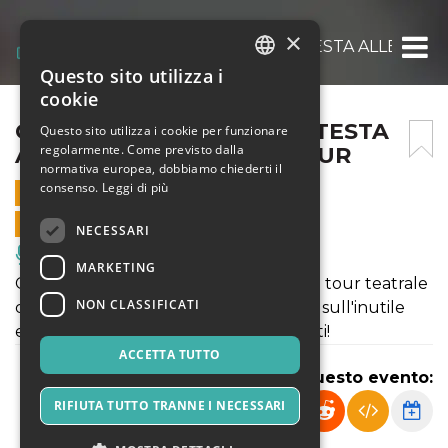
×
CARLO MERCADANTE: IN TESTA ALLE CLASS
Questo sito utilizza i
ITALIAN
cookie
ENGLISH
CARLO MERCADANTE: IN TESTA
Questo sito utilizza i cookie per funzionare
regolarmente. Come previsto dalla
ALLE CLASSIFICHE – IL TOUR
SPANISH
normativa europea, dobbiamo chiederti il
consenso.
Leggi di più
18 MARZO 2023 - 21:00
VENDITE ONLINE TERMINATE
NECESSARI
Musica, Eventi Live, Club
MARKETING
Carlo Mercadante per la prima volta in tour teatrale
NON CLASSIFICATI
con monologhi, canzoni e osservazioni sull'inutile
esigenza di avere successo a tutti i costi!
ACCETTA TUTTO
Condividi questo evento:
RIFIUTA TUTTO TRANNE I NECESSARI