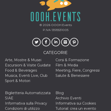
sessione
.facebook.com
VISITOR_INFO1_LIVE
5 mesi 4
Questo cook
Google LLC
settimane
impostato 
.youtube.com
Youtube pe
tenere tracc
delle prefe
© 2026
OOOH.Events
dell'utente p
video di Yo
P.IVA 13515531005
incorporati 
siti; può an
determinare 
visitatore de
web sta
utilizzando 
CATEGORIE
nuova o la
vecchia ver
Arte, Mostre & Musei
Corsi & Formazione
dell'interfac
Youtube.
Escursioni & Visite Guidate
Film & Media
Food & Beverages
Meeting, Fiere, Congressi
VISITOR_PRIVACY_METADATA
5 mesi 4
Questo coo
YouTube
settimane
viene utiliz
.youtube.com
Musica, Eventi Live, Club
Salute & Benessere
per memori
Sport & Motori
le scelte di
consenso e
privacy dell
per la loro
Biglietteria Automatizzata
Blog
interazione 
SIAE
Archivio Eventi
sito. Registr
sul consens
Informativa sulla Privacy
Informativa sui Cookies
visitatore r
Condizioni di utilizzo
Tutorial: crea un evento
a varie poli