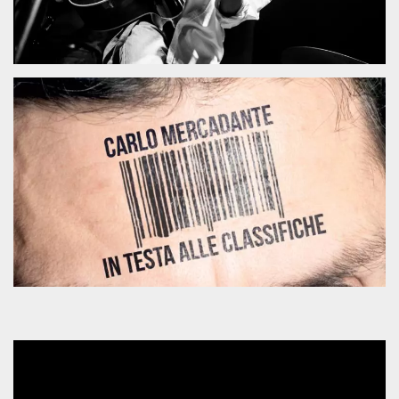
server.
wordpress_test_cookie
Sessione
Cookie di
Automattic
Wordpress,
Inc.
verifica che il
.oooh.events
browser accetti i
cookie.
PHPSESSID
Sessione
Cookie
PHP.net
generato da
oooh.events
applicazioni
basate sul
linguaggio PHP.
Si tratta di un
identificatore
generico
utilizzato per
mantenere le
variabili di
sessione utente.
Normalmente è
un numero
generato in
modo casuale, il
modo in cui
viene utilizzato
può essere
specifico per il
sito, ma un
buon esempio è
mantenere uno
stato di accesso