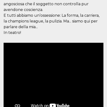
memorizzazione
angosciosa che il soggetto non controlla pur
dei contenuti
sul browser per
avendone coscienza.
rendere le
pagine più
E tutti abbiamo un’ossessione: La forma, la carriera,
veloci.
la champions league, la pulizia. Ma... siamo qui per
Storage declaration
parlare della mia...
In teatro!
Nome
Storage type
Descrizione
wpEmojiSettingsSupports
Archiviazione
di sessione
cn_uc__
Archiviazione
locale
fbssls_314278995690155
Archiviazione
di sessione
Provider /
Nome
Scadenza
Descrizione
Dominio
__Secure-
.youtube.com
5 mesi 4
YNID
settimane
Provider /
Nome
Scadenza
Descrizione
Dominio