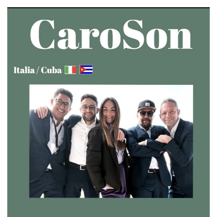
mese
viene
m.stripe.com
generalmente
utilizzato per le
prestazioni e
l'ottimizzazione
dei servizi di
elaborazione
dei pagamenti,
facilitando la
memorizzazione
dei contenuti
sul browser per
rendere le
pagine più
veloci.
CookieScriptConsent
4
Questo cookie
CookieScript
settimane
viene utilizzato
oooh.events
2 giorni
dal servizio
Cookie-
Script.com per
ricordare le
preferenze di
consenso sui
cookie dei
visitatori. È
necessario che il
banner dei
cookie di
Cookie-
Script.com
funzioni