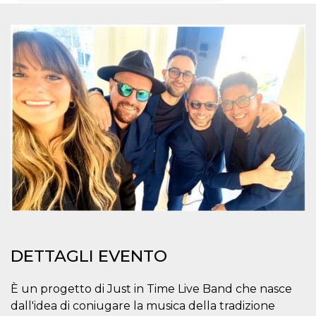
Necessari
Marketing
I cookie strettamente necessari o tecnici sono
indispensabili al funzionamento del sito. I
servizi qui presenti non potranno funzionare
senza.
Provider /
Nome
Scadenza
Descrizione
Dominio
cf_clearance
1 anno
Clearance
Cloudflare,
Cookie from
Inc.
CloudFlare
.oooh.events
stores the proof
of challenge
passed. It is
used to no
longer issue a
captcha or
jschallenge
challenge if
present. It is
DETTAGLI EVENTO
required to
reach origin
server.
È un progetto di Just in Time Live Band che nasce
wordpress_test_cookie
Sessione
Cookie di
Automattic
dall'idea di coniugare la musica della tradizione
Wordpress,
Inc.
verifica che il