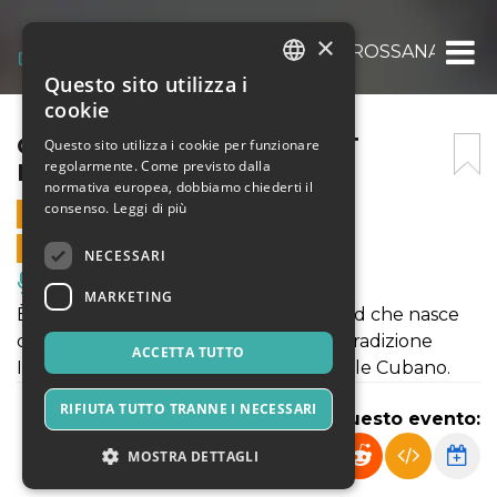
×
CAROSON SPECIAL GUEST ROSSANA VIRGI
Questo sito utilizza i
ITALIAN
cookie
ENGLISH
CAROSON SPECIAL GUEST
Questo sito utilizza i cookie per funzionare
regolarmente. Come previsto dalla
ROSSANA VIRGILIO
SPANISH
normativa europea, dobbiamo chiederti il
consenso.
Leggi di più
2 AGOSTO 2023 - 21:00
VENDITE ONLINE TERMINATE
NECESSARI
Musica, Eventi Live, Club
MARKETING
È un progetto di Just in Time Live Band che nasce
dall'idea di coniugare la musica della tradizione
ACCETTA TUTTO
Italiana e Napoletana al Son tradizionale Cubano.
RIFIUTA TUTTO TRANNE I NECESSARI
Condividi questo evento:
MOSTRA DETTAGLI