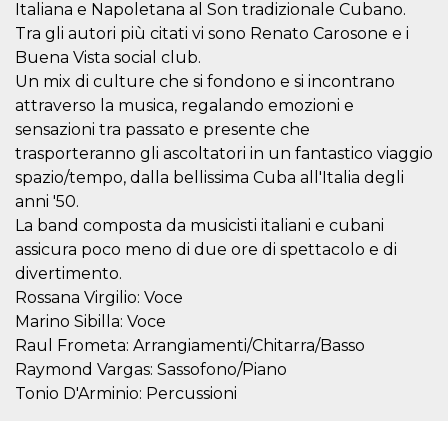
.oooh.events
Italiana e Napoletana al Son tradizionale Cubano.
browser accetti i
cookie.
Tra gli autori più citati vi sono Renato Carosone e i
Buena Vista social club.
PHPSESSID
Sessione
Cookie
PHP.net
generato da
oooh.events
Un mix di culture che si fondono e si incontrano
applicazioni
basate sul
attraverso la musica, regalando emozioni e
linguaggio PHP.
Si tratta di un
sensazioni tra passato e presente che
identificatore
trasporteranno gli ascoltatori in un fantastico viaggio
generico
utilizzato per
spazio/tempo, dalla bellissima Cuba all'Italia degli
mantenere le
variabili di
anni '50.
sessione utente.
La band composta da musicisti italiani e cubani
Normalmente è
un numero
assicura poco meno di due ore di spettacolo e di
generato in
modo casuale, il
divertimento.
modo in cui
viene utilizzato
Rossana Virgilio: Voce
può essere
Marino Sibilla: Voce
specifico per il
sito, ma un
Raul Frometa: Arrangiamenti/Chitarra/Basso
buon esempio è
mantenere uno
Raymond Vargas: Sassofono/Piano
stato di accesso
Tonio D'Arminio: Percussioni
per un utente
tra le pagine.
m
1 anno 1
Questo cookie
Stripe