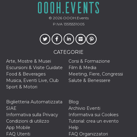
cookie viene
anche trami
piace e altri
pulsanti e t
© 2026
OOOH.Events
Facebook
P.IVA 13515531005
posizionati 
molti siti W
diversi.
dpr
.facebook.com
1
permette di
settimana
controllare 
funzione “S
CATEGORIE
su Facebook
pulsante “M
Arte, Mostre & Musei
Corsi & Formazione
piace”, rac
Escursioni & Visite Guidate
Film & Media
le impostaz
della lingua
Food & Beverages
Meeting, Fiere, Congressi
permettono
Musica, Eventi Live, Club
Salute & Benessere
condividere
pagina.
Sport & Motori
fr
3 mesi
Contiene la
Meta
combinazio
Platform Inc.
Biglietteria Automatizzata
Blog
ID univoco 
.facebook.com
browser e
SIAE
Archivio Eventi
dell'utente,
Informativa sulla Privacy
Informativa sui Cookies
utilizzata pe
pubblicità m
Condizioni di utilizzo
Tutorial: crea un evento
App Mobile
Help
oo
5 anni
consente
Meta
all'utente di
Platform Inc.
FAQ Utenti
FAQ Organizzatori