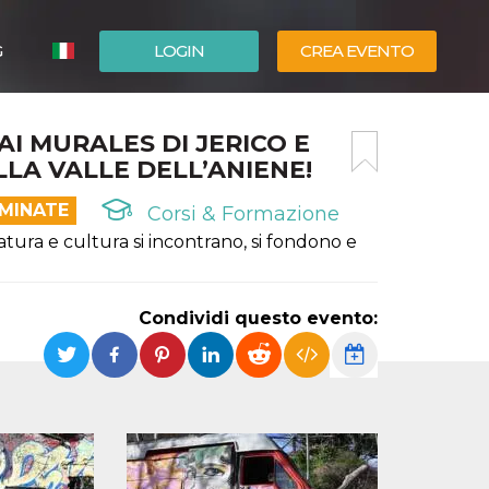
G
LOGIN
CREA EVENTO
ESPAÑOL
AI MURALES DI JERICO E
ENGLISH
LA VALLE DELL’ANIENE!
RMINATE
Corsi & Formazione
ura e cultura si incontrano, si fondono e
Condividi questo evento: