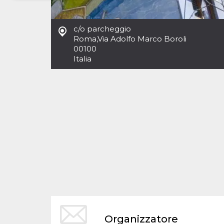
Necessari
Marketing
c/o parcheggio
I cookie strettamente necessari o tecnici sono
Roma
,
Via Adolfo Marco Boroli
indispensabili al funzionamento del sito. I
00100
servizi qui presenti non potranno funzionare
Italia
senza.
Provider /
Nome
Scadenza
Descrizione
Dominio
cf_clearance
1 anno
Clearance
Cloudflare,
Cookie from
Inc.
CloudFlare
.oooh.events
stores the proof
of challenge
passed. It is
used to no
longer issue a
captcha or
jschallenge
challenge if
present. It is
required to
reach origin
server.
wordpress_test_cookie
Sessione
Cookie di
Automattic
Organizzatore
Wordpress,
Inc.
verifica che il