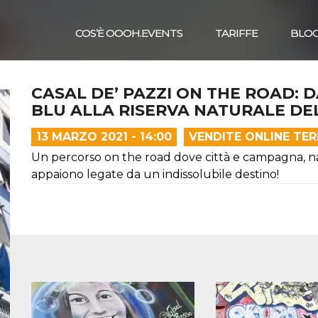
COS’È OOOH.EVENTS
TARIFFE
BLO
CASAL DE’ PAZZI ON THE ROAD: D
BLU ALLA RISERVA NATURALE DEL
13 MARZO 2021 - 14:00
VENDITE ONLINE TE
Un percorso on the road dove città e campagna, nat
appaiono legate da un indissolubile destino!