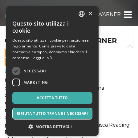
×
CASSANDRA GLOBAL WARNER
Questo sito utilizza i
ITALIAN
cookie
ENGLISH
CASSANDRA GLOBAL WARNER
Questo sito utilizza i cookie per funzionare
regolarmente. Come previsto dalla
SPANISH
normativa europea, dobbiamo chiederti il
21 DICEMBRE 2021 - 21:00
consenso.
Leggi di più
VENDITE ONLINE TERMINATE
NECESSARI
Musica, Eventi Live, Club
Primo Studio 45'
MARKETING
con Aurora Cimino Gaetano Tramontana
drammaturgia Katia Colica
ACCETTA TUTTO
regia Matteo Tarasco
musiche Antonio Aprile
RIFIUTA TUTTO TRANNE I NECESSARI
elementi scenici Luisa Malaspina
produzione Adexo/Balenando in Burrasca Reading
MOSTRA DETTAGLI
Fest