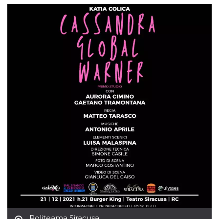
mese
viene
m.stripe.com
generalmente
utilizzato per le
prestazioni e
l'ottimizzazione
dei servizi di
elaborazione
dei pagamenti,
facilitando la
memorizzazione
dei contenuti
sul browser per
rendere le
pagine più
veloci.
CookieScriptConsent
4
Questo cookie
CookieScript
settimane
viene utilizzato
oooh.events
2 giorni
dal servizio
Cookie-
Script.com per
ricordare le
preferenze di
consenso sui
cookie dei
visitatori. È
necessario che il
banner dei
cookie di
Cookie-
Script.com
funzioni
Politeama Siracusa