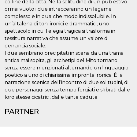
.oooh.events
colline della città. Nella solitudine di un pub estivo
browser accetti i
ormai vuoto i due intrecceranno un legame
cookie.
complesso e in qualche modo indissolubile. In
PHPSESSID
Sessione
Cookie
PHP.net
generato da
oooh.events
un’altalena di toni ironici e drammatici, uno
applicazioni
basate sul
spettacolo in cui l’elegia tragica si trasforma in
linguaggio PHP.
tessitura narrativa che assume un valore di
Si tratta di un
identificatore
denuncia sociale.
generico
utilizzato per
I due sembrano precipitati in scena da una trama
mantenere le
antica mai sopita, gli archetipi del Mito tornano
variabili di
sessione utente.
senza essere menzionati alternando un linguaggio
Normalmente è
un numero
poetico a uno di chiarissima impronta ironica. È la
generato in
modo casuale, il
narrazione scenica dell’incontro di due solitudini, di
modo in cui
due personaggi senza tempo forgiati e sfibrati dalle
viene utilizzato
può essere
loro stesse cicatrici, dalle tante cadute.
specifico per il
sito, ma un
buon esempio è
PARTNER
mantenere uno
stato di accesso
per un utente
tra le pagine.
m
1 anno 1
Questo cookie
Stripe