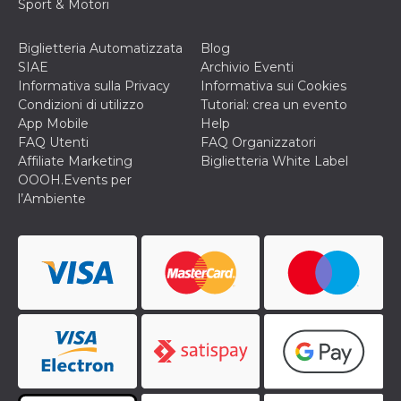
Sport & Motori
cookie viene
anche trami
piace e altri
Biglietteria Automatizzata
Blog
pulsanti e t
Facebook
SIAE
Archivio Eventi
posizionati 
Informativa sulla Privacy
Informativa sui Cookies
molti siti W
diversi.
Condizioni di utilizzo
Tutorial: crea un evento
App Mobile
Help
dpr
.facebook.com
1
permette di
settimana
controllare 
FAQ Utenti
FAQ Organizzatori
funzione “S
Affiliate Marketing
Biglietteria White Label
su Facebook
pulsante “M
OOOH.Events per
piace”, rac
l’Ambiente
le impostaz
della lingua
permettono
condividere
pagina.
fr
3 mesi
Contiene la
Meta
combinazio
Platform Inc.
ID univoco 
.facebook.com
browser e
dell'utente,
utilizzata pe
pubblicità m
oo
5 anni
consente
Meta
all'utente di
Platform Inc.