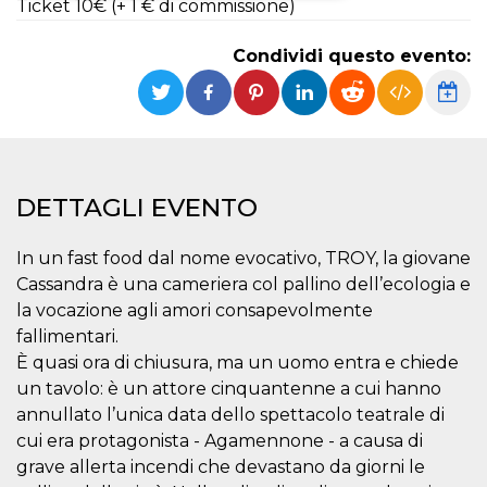
Ticket 10€ (+ 1 € di commissione)
Necessari
Marketing
Condividi questo evento:
I cookie strettamente necessari o tecnici sono
indispensabili al funzionamento del sito. I
servizi qui presenti non potranno funzionare
senza.
Provider /
Nome
Scadenza
Descrizione
Dominio
DETTAGLI EVENTO
cf_clearance
1 anno
Clearance
Cloudflare,
Cookie from
Inc.
CloudFlare
.oooh.events
In un fast food dal nome evocativo, TROY, la giovane
stores the proof
of challenge
Cassandra è una cameriera col pallino dell’ecologia e
passed. It is
used to no
la vocazione agli amori consapevolmente
longer issue a
captcha or
fallimentari.
jschallenge
È quasi ora di chiusura, ma un uomo entra e chiede
challenge if
present. It is
un tavolo: è un attore cinquantenne a cui hanno
required to
reach origin
annullato l’unica data dello spettacolo teatrale di
server.
cui era protagonista - Agamennone - a causa di
wordpress_test_cookie
Sessione
Cookie di
Automattic
grave allerta incendi che devastano da giorni le
Wordpress,
Inc.
verifica che il