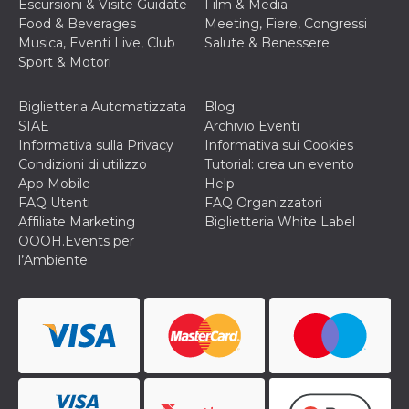
Escursioni & Visite Guidate
Film & Media
VISITOR_INFO1_LIVE
5 mesi 4
Questo cook
Food & Beverages
Meeting, Fiere, Congressi
Google LLC
settimane
impostato 
.youtube.com
Musica, Eventi Live, Club
Salute & Benessere
Youtube pe
tenere tracc
Sport & Motori
delle prefe
dell'utente p
video di Yo
Biglietteria Automatizzata
Blog
incorporati 
siti; può an
SIAE
Archivio Eventi
determinare 
Informativa sulla Privacy
Informativa sui Cookies
visitatore de
web sta
Condizioni di utilizzo
Tutorial: crea un evento
utilizzando 
App Mobile
Help
nuova o la
vecchia ver
FAQ Utenti
FAQ Organizzatori
dell'interfac
Affiliate Marketing
Biglietteria White Label
Youtube.
OOOH.Events per
VISITOR_PRIVACY_METADATA
5 mesi 4
Questo coo
YouTube
l’Ambiente
settimane
viene utiliz
.youtube.com
per memori
le scelte di
consenso e
privacy dell
per la loro
interazione 
sito. Registr
sul consens
visitatore r
a varie poli
impostazion