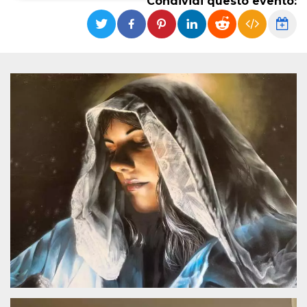
Condividi questo evento:
Necessari
Marketing
I cookie strettamente necessari o tecnici sono
indispensabili al funzionamento del sito. I
servizi qui presenti non potranno funzionare
senza.
Provider /
Nome
Scadenza
Descrizione
Dominio
cf_clearance
1 anno
Clearance
Cloudflare,
Cookie from
Inc.
CloudFlare
.oooh.events
stores the proof
of challenge
passed. It is
used to no
longer issue a
captcha or
jschallenge
challenge if
present. It is
required to
reach origin
server.
wordpress_test_cookie
Sessione
Cookie di
Automattic
Wordpress,
Inc.
verifica che il