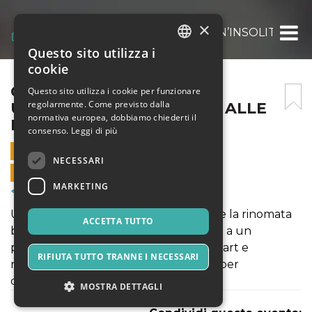
×
CASTELLI ON THE ROAD: UN’INSOLITA STR
Questo sito utilizza i
ITALIAN
cookie
ENGLISH
CASTELLI ON THE ROAD:
Questo sito utilizza i cookie per funzionare
regolarmente. Come previsto dalla
UN’INSOLITA STREET ART ALLE
SPANISH
normativa europea, dobbiamo chiederti il
PORTE DI ROMA!
consenso.
Leggi di più
16 FEBBRAIO 2020 - 09:30
NECESSARI
VENDITE ONLINE TERMINATE
MARKETING
Corsi & Formazione
Un viaggio insolito e curioso che unisce la rinomata
ACCETTA TUTTO
bellezza paesaggistica di questi luoghi a un
percorso contemporaneo dove street art e
RIFIUTA TUTTO TRANNE I NECESSARI
recupero urbano lavorano in sinergia per
combattere degrado e alienazione.
MOSTRA DETTAGLI