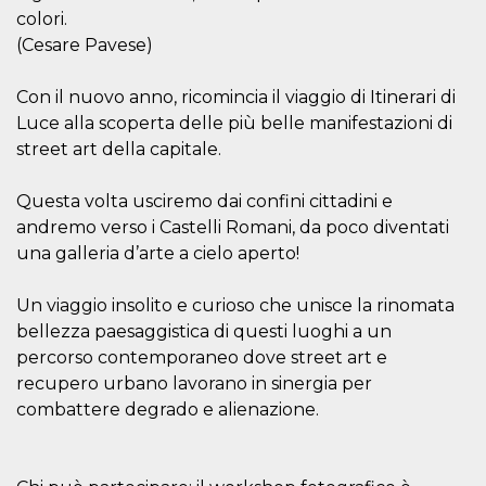
correttamente.
colori.
Storage declaration
(Cesare Pavese)
Storage
Nome
Descrizione
type
Con il nuovo anno, ricomincia il viaggio di Itinerari di
Luce alla scoperta delle più belle manifestazioni di
fbssls_314278995690155
Session
storage
street art della capitale.
wpEmojiSettingsSupports
Session
storage
Questa volta usciremo dai confini cittadini e
cn_uc__
Local
andremo verso i Castelli Romani, da poco diventati
storage
una galleria d’arte a cielo aperto!
Un viaggio insolito e curioso che unisce la rinomata
bellezza paesaggistica di questi luoghi a un
percorso contemporaneo dove street art e
recupero urbano lavorano in sinergia per
Provider /
combattere degrado e alienazione.
Nome
Scadenza
Descrizione
Dominio
c_user
4
Cookie di a
Meta
settimane
utente. Può
Platform Inc.
2 giorni
essere di se
.facebook.com