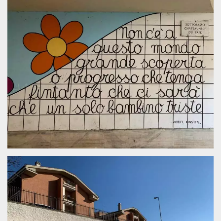
.oooh.events
browser accetti i
cookie.
PHPSESSID
Sessione
Cookie
PHP.net
generato da
oooh.events
applicazioni
basate sul
linguaggio PHP.
Si tratta di un
identificatore
generico
utilizzato per
mantenere le
variabili di
sessione utente.
Normalmente è
un numero
generato in
modo casuale, il
modo in cui
viene utilizzato
può essere
specifico per il
sito, ma un
buon esempio è
mantenere uno
stato di accesso
per un utente
tra le pagine.
m
1 anno 1
Questo cookie
Stripe