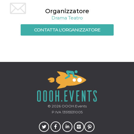
mese
viene
m.stripe.com
generalmente
utilizzato per le
Organizzatore
prestazioni e
Drama Teatro
l'ottimizzazione
dei servizi di
elaborazione
CONTATTA L'ORGANIZZATORE
dei pagamenti,
facilitando la
memorizzazione
dei contenuti
sul browser per
rendere le
pagine più
veloci.
CookieScriptConsent
4
Questo cookie
CookieScript
settimane
viene utilizzato
oooh.events
2 giorni
dal servizio
Cookie-
Script.com per
ricordare le
preferenze di
consenso sui
cookie dei
visitatori. È
© 2026
OOOH.Events
necessario che il
P.IVA 13515531005
banner dei
cookie di
Cookie-
Script.com
funzioni