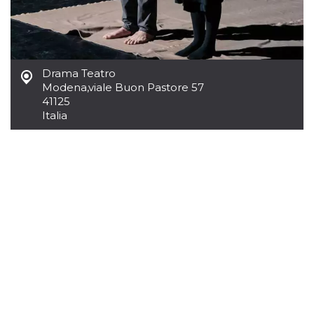
.oooh.events
browser accetti i
cookie.
PHPSESSID
Sessione
Cookie
PHP.net
generato da
oooh.events
applicazioni
basate sul
Drama Teatro
linguaggio PHP.
Modena
,
viale Buon Pastore 57
Si tratta di un
identificatore
41125
generico
Italia
utilizzato per
mantenere le
variabili di
sessione utente.
Normalmente è
un numero
generato in
modo casuale, il
modo in cui
viene utilizzato
può essere
specifico per il
sito, ma un
buon esempio è
mantenere uno
stato di accesso
per un utente
tra le pagine.
m
1 anno 1
Questo cookie
Stripe