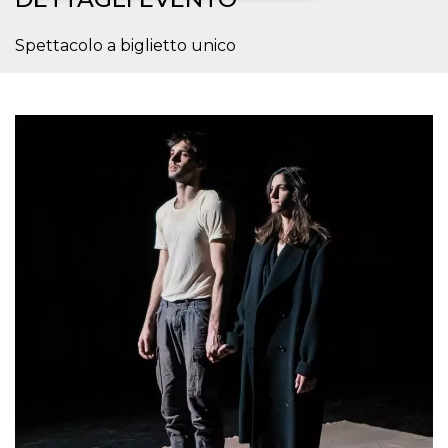
Necessari
Marketing
Spettacolo a biglietto unico
I cookie strettamente necessari o tecnici sono
indispensabili al funzionamento del sito. I
servizi qui presenti non potranno funzionare
senza.
Provider /
Nome
Scadenza
Descrizione
Dominio
cf_clearance
1 anno
Clearance
Cloudflare,
Cookie from
Inc.
CloudFlare
.oooh.events
stores the proof
of challenge
passed. It is
used to no
longer issue a
captcha or
jschallenge
challenge if
present. It is
required to
reach origin
server.
wordpress_test_cookie
Sessione
Cookie di
Automattic
Wordpress,
Inc.
verifica che il