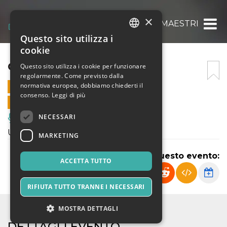
×
CATTIVI MAESTRI
Questo sito utilizza i
ITALIAN
cookie
ENGLISH
CATTIVI MAESTRI
Questo sito utilizza i cookie per funzionare
regolarmente. Come previsto dalla
SPANISH
normativa europea, dobbiamo chiederti il
7 NOVEMBRE 2022 - 14:30
consenso.
Leggi di più
VENDITE ONLINE TERMINATE
NECESSARI
Musica, Eventi Live, Club
Una coppia, una soffitta, un mistero
MARKETING
Condividi questo evento:
ACCETTA TUTTO
RIFIUTA TUTTO TRANNE I NECESSARI
MOSTRA DETTAGLI
DETTAGLI EVENTO