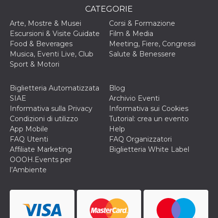
correttamente.
CATEGORIE
Storage declaration
Arte, Mostre & Musei
Corsi & Formazione
Escursioni & Visite Guidate
Film & Media
Storage
Nome
Descrizione
type
Food & Beverages
Meeting, Fiere, Congressi
Musica, Eventi Live, Club
Salute & Benessere
fbssls_314278995690155
Session
storage
Sport & Motori
wpEmojiSettingsSupports
Session
storage
Biglietteria Automatizzata
Blog
SIAE
Archivio Eventi
cn_uc__
Local
storage
Informativa sulla Privacy
Informativa sui Cookies
Condizioni di utilizzo
Tutorial: crea un evento
App Mobile
Help
FAQ Utenti
FAQ Organizzatori
Affiliate Marketing
Biglietteria White Label
OOOH.Events per
l’Ambiente
Provider /
Nome
Scadenza
Descrizione
Dominio
c_user
4
Cookie di a
Meta
settimane
utente. Può
Platform Inc.
2 giorni
essere di se
.facebook.com