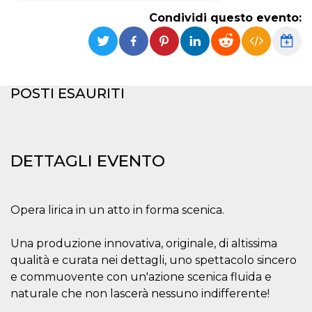
Condividi questo evento:
Necessari
Marketing
I cookie strettamente necessari o tecnici sono
indispensabili al funzionamento del sito. I
servizi qui presenti non potranno funzionare
senza.
POSTI ESAURITI
Provider /
Nome
Scadenza
Descrizione
Dominio
cf_clearance
1 anno
Clearance
Cloudflare,
Cookie from
Inc.
CloudFlare
DETTAGLI EVENTO
.oooh.events
stores the proof
of challenge
passed. It is
used to no
longer issue a
Opera lirica in un atto in forma scenica.
captcha or
jschallenge
challenge if
Una produzione innovativa, originale, di altissima
present. It is
required to
qualità e curata nei dettagli, uno spettacolo sincero
reach origin
server.
e commuovente con un'azione scenica fluida e
naturale che non lascerà nessuno indifferente!
wordpress_test_cookie
Sessione
Cookie di
Automattic
Wordpress,
Inc.
verifica che il