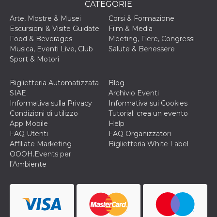
disabilitare 
.facebook.com
CATEGORIE
visualizzazi
delle inserz
Arte, Mostre & Musei
Corsi & Formazione
Meta in base
sue attività 
Escursioni & Visite Guidate
Film & Media
web di terzi
Food & Beverages
Meeting, Fiere, Congressi
sb
2 anni
Identificazi
Musica, Eventi Live, Club
Salute & Benessere
Meta
browser di
Platform Inc.
Sport & Motori
Facebook,
.facebook.com
autenticazi
marketing e 
cookie di
Biglietteria Automatizzata
Blog
funzione spe
SIAE
Archivio Eventi
di Facebook
Informativa sulla Privacy
Informativa sui Cookies
usida
.facebook.com
Sessione
raccoglie
Condizioni di utilizzo
Tutorial: crea un evento
informazion
App Mobile
Help
browser
dell'utente 
FAQ Utenti
FAQ Organizzatori
dell'identifi
Affiliate Marketing
Biglietteria White Label
univoco, uti
per persona
OOOH.Events per
la pubblicit
l’Ambiente
gli utenti
xs
3 mesi
Utilizzato p
Meta
mantenere 
Platform Inc.
sessione
.facebook.com
__cf_bm
29 minuti
Questo coo
Cloudflare
58
viene utiliz
Inc.