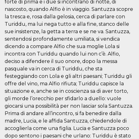
mese
viene
m.stripe.com
forte di prima e i due si incontrano di notte, di
generalmente
nascosto, quando Alfio è in viaggio. Santuzza scopre
utilizzato per le
prestazioni e
la tresca e, rosa dalla gelosia, cerca di parlare con
l'ottimizzazione
dei servizi di
Turiddu, ma lui nega tutto e alla fine, stanco delle
elaborazione
sue insistenze, la getta a terra e se ne va. Santuzza,
dei pagamenti,
facilitando la
sentendosi profondamente umiliata, si vendica
memorizzazione
dei contenuti
dicendo a compare Alfio che sua moglie Lola si
sul browser per
rendere le
incontra con Turiddu quando lui non c’è. Alfio,
pagine più
deciso a difendere il suo onore, dopo la messa
veloci.
pasquale va in cerca di Turiddu, che sta
CookieScriptConsent
4
Questo cookie
CookieScript
settimane
viene utilizzato
oooh.events
festeggiando con Lola e gli altri paesani; Turiddu gli
2 giorni
dal servizio
offre del vino, ma Alfio rifiuta; Turiddu capisce la
Cookie-
Script.com per
situazione e, anche se in coscienza sa di aver torto,
ricordare le
preferenze di
gli morde l’orecchio per sfidarlo a duello: vuole
consenso sui
cookie dei
giocarsi una possibilità per non lasciar sola Santuzza.
visitatori. È
Prima di andare all’incontro, si fa benedire dalla
necessario che il
banner dei
madre, Lucia, e le affida Santuzza, chiedendole di
cookie di
Cookie-
accoglierla come una figlia. Lucia e Santuzza poco
Script.com
dopo sentono i paesani che urlano: Turiddu è stato
funzioni