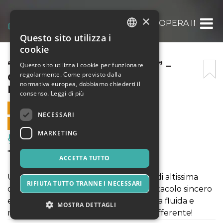
×
“CAVALLERIA RUSTICANA” – OPERA IN UN 
Questo sito utilizza i
ITALIAN
cookie
ENGLISH
“CAVALLERIA RUSTICANA” –
Questo sito utilizza i cookie per funzionare
regolarmente. Come previsto dalla
OPERA IN UN ATTO DI
SPANISH
normativa europea, dobbiamo chiederti il
P.MASCAGNI
consenso.
Leggi di più
1 SETTEMBRE 2024 - 21:15
NECESSARI
VENDITE ONLINE TERMINATE
MARKETING
Musica, Eventi Live, Club
"Cavalleria Rusticana" di P. Mascagni
ACCETTA TUTTO
Una produzione innovativa, originale, di altissima
RIFIUTA TUTTO TRANNE I NECESSARI
qualità e curata nei dettagli, uno spettacolo sincero
e commuovente con un'azione scenica fluida e
MOSTRA DETTAGLI
naturale che non lascerà nessuno indifferente!