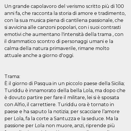
.oooh.events
browser accetti i
Un grande capolavoro del verismo scritto più di 100
cookie.
anni fa, che racconta la storia di amore e tradimento,
PHPSESSID
Sessione
Cookie
PHP.net
con la sua musica piena di cantilena passionale, che
generato da
oooh.events
applicazioni
si avvicina alle canzoni popolari, con i suoi contrasti
basate sul
linguaggio PHP.
emotivi che aumentano l'intensità della trama , con
Si tratta di un
il drammatico scontro di personaggi umani e la
identificatore
generico
calma della natura primaverile, rimane molto
utilizzato per
mantenere le
attuale anche a giorno d'oggi.
variabili di
sessione utente.
Normalmente è
un numero
generato in
Trama:
modo casuale, il
modo in cui
È il giorno di Pasqua in un piccolo paese della Sicilia;
viene utilizzato
Turiddu è innamorato della bella Lola, ma dopo che
può essere
specifico per il
è dovuto partire per fare il militare, lei si è sposata
sito, ma un
buon esempio è
con Alfio, il carrettiere. Turiddu ora è tornato in
mantenere uno
stato di accesso
paese e ha saputo la notizia; per scacciare l’amore
per un utente
per Lola, fa la corte a Santuzza e la seduce. Ma la
tra le pagine.
passione per Lola non muore, anzi, riprende più
m
1 anno 1
Questo cookie
Stripe