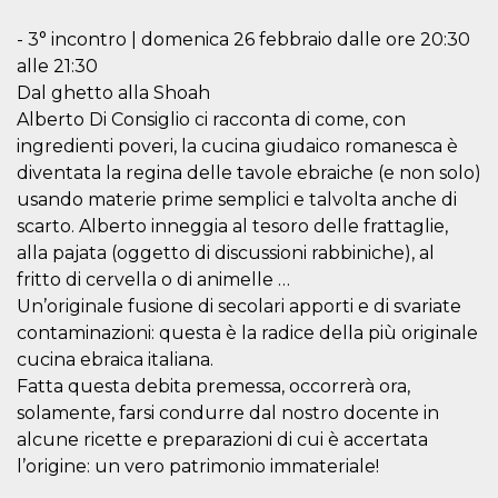
cookie viene
anche trami
- 3° incontro | domenica 26 febbraio dalle ore 20:30
piace e altri
pulsanti e t
alle 21:30
Facebook
Dal ghetto alla Shoah
posizionati 
molti siti W
Alberto Di Consiglio ci racconta di come, con
diversi.
ingredienti poveri, la cucina giudaico romanesca è
dpr
.facebook.com
1
permette di
settimana
controllare 
diventata la regina delle tavole ebraiche (e non solo)
funzione “S
usando materie prime semplici e talvolta anche di
su Facebook
pulsante “M
scarto. Alberto inneggia al tesoro delle frattaglie,
piace”, rac
le impostaz
alla pajata (oggetto di discussioni rabbiniche), al
della lingua
fritto di cervella o di animelle …
permettono
condividere
Un’originale fusione di secolari apporti e di svariate
pagina.
contaminazioni: questa è la radice della più originale
fr
3 mesi
Contiene la
Meta
cucina ebraica italiana.
combinazio
Platform Inc.
ID univoco 
.facebook.com
Fatta questa debita premessa, occorrerà ora,
browser e
dell'utente,
solamente, farsi condurre dal nostro docente in
utilizzata pe
pubblicità m
alcune ricette e preparazioni di cui è accertata
l’origine: un vero patrimonio immateriale!
oo
5 anni
consente
Meta
all'utente di
Platform Inc.