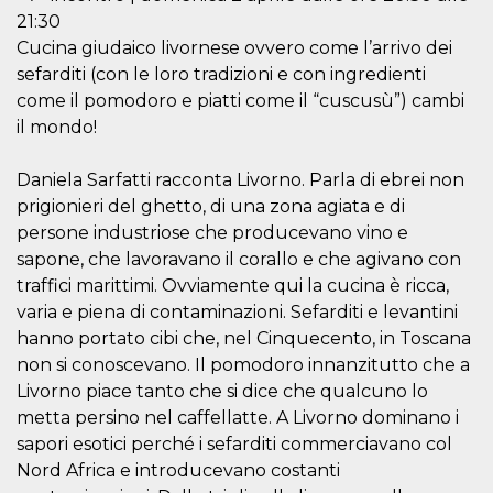
privacy,
21:30
garantendo 
loro prefer
Cucina giudaico livornese ovvero come l’arrivo dei
siano onora
sefarditi (con le loro tradizioni e con ingredienti
nelle sessio
future.
come il pomodoro e piatti come il “cuscusù”) cambi
__Secure-ROLLOUT_TOKEN
.youtube.com
5 mesi 4
Utilizzato d
il mondo!
settimane
YouTube pe
gestire
l'implement
Daniela Sarfatti racconta Livorno. Parla di ebrei non
e la
sperimenta
prigionieri del ghetto, di una zona agiata e di
delle funzio
Aiuta Googl
persone industriose che producevano vino e
controllare 
sapone, che lavoravano il corallo e che agivano con
nuove
funzionalità
traffici marittimi. Ovviamente qui la cucina è ricca,
modifiche
dell'interfac
varia e piena di contaminazioni. Sefarditi e levantini
vengono mo
hanno portato cibi che, nel Cinquecento, in Toscana
agli utenti
nell'ambito 
non si conoscevano. Il pomodoro innanzitutto che a
e
implementa
Livorno piace tanto che si dice che qualcuno lo
graduali,
garantendo
metta persino nel caffellatte. A Livorno dominano i
un'esperien
sapori esotici perché i sefarditi commerciavano col
coerente pe
determinat
Nord Africa e introducevano costanti
utente dura
esperiment