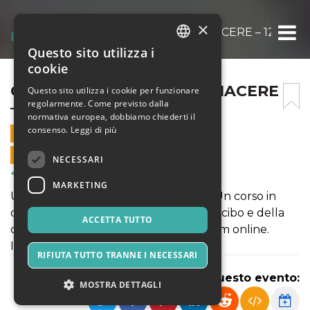
×
CCP – CUCINA CULTURA PIACERE – 12 FEB
Questo sito utilizza i
ITALIAN
cookie
ENGLISH
CCP – CUCINA CULTURA PIACERE
Questo sito utilizza i cookie per funzionare
regolarmente. Come previsto dalla
– 12 FEBBRAIO
SPANISH
normativa europea, dobbiamo chiederti il
consenso.
Leggi di più
12 FEBBRAIO 2023 - 20:30
VENDITE ONLINE TERMINATE
NECESSARI
Corsi & Formazione
MARKETING
Un viaggio nell'arte culinaria ebraica. Un corso in
dieci incontri rivolto a tutti i curiosi del cibo e della
ACCETTA TUTTO
cultura ebraica, dal 12 febbraio su Zoom online.
Iscriviti ora!
RIFIUTA TUTTO TRANNE I NECESSARI
Condividi questo evento:
MOSTRA DETTAGLI