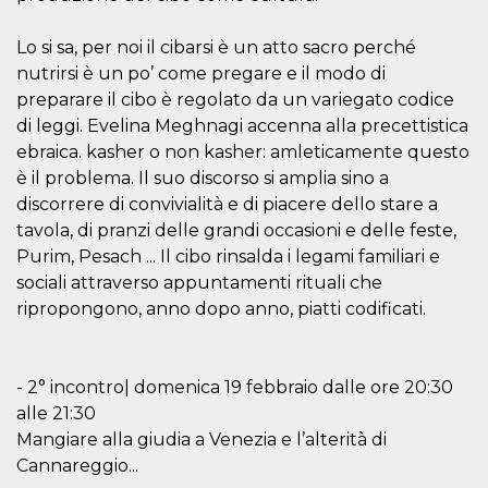
correttamente.
Storage declaration
Lo si sa, per noi il cibarsi è un atto sacro perché
nutrirsi è un po’ come pregare e il modo di
Storage
Nome
Descrizione
type
preparare il cibo è regolato da un variegato codice
di leggi. Evelina Meghnagi accenna alla precettistica
fbssls_314278995690155
Session
storage
ebraica. kasher o non kasher: amleticamente questo
wpEmojiSettingsSupports
Session
è il problema. Il suo discorso si amplia sino a
storage
discorrere di convivialità e di piacere dello stare a
cn_uc__
Local
tavola, di pranzi delle grandi occasioni e delle feste,
storage
Purim, Pesach ... Il cibo rinsalda i legami familiari e
sociali attraverso appuntamenti rituali che
ripropongono, anno dopo anno, piatti codificati.
- 2° incontro| domenica 19 febbraio dalle ore 20:30
Provider /
alle 21:30
Nome
Scadenza
Descrizione
Dominio
Mangiare alla giudia a Venezia e l’alterità di
c_user
4
Cookie di a
Meta
Cannareggio...
settimane
utente. Può
Platform Inc.
2 giorni
essere di se
.facebook.com