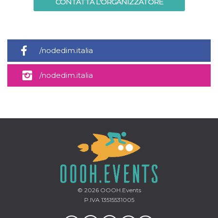
CONTATTA L'ORGANIZZATORE
/nodedim.italia
/nodedim.italia
© 2026
OOOH.Events
P.IVA 13515531005