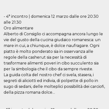
disabilitare 
.facebook.com
visualizzazi
delle inserz
Meta in base
sue attività 
- 4° incontro | domenica 12 marzo dalle ore 20:30
web di terzi
alle 21:30
sb
2 anni
Identificazi
Meta
Oro alimentare
browser di
Platform Inc.
Facebook,
.facebook.com
Alberto di Consiglio ci accompagna ancora lungo le
autenticazi
marketing e 
vie del gusto della cucina giudaico romanesca: un
cookie di
funzione spe
mare in cui, a chiunque, è dolce naufragare. Ogni
di Facebook
piatto è molto ponderato sia in osservanza alle
usida
.facebook.com
Sessione
raccoglie
regole della casherut sia per la necessità di
informazion
browser
trasformare alimenti poveri in cibo succulento sia
dell'utente 
per la simbologia che il cibo da sempre riveste.
dell'identifi
univoco, uti
La guida colta del nostro chef ci svela, stasera, i
per persona
la pubblicit
segreti di aliciotti ed indivia, di polpette di pollo in
gli utenti
sugo di sedani, delle molteplici possibilità dei carciofi,
xs
3 mesi
Utilizzato p
Meta
della pizza romana dolce…
mantenere 
Platform Inc.
sessione
.facebook.com
__cf_bm
29 minuti
Questo coo
Cloudflare
58
viene utiliz
Inc.