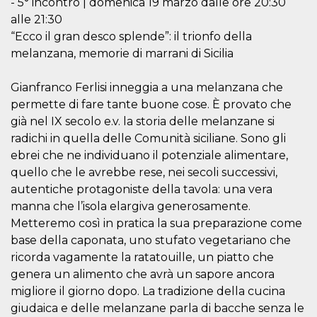
- 5° incontro | domenica 19 marzo dalle ore 20:30
secondi
Cloudflare 
.hubspot.com
distinguere 
alle 21:30
umani e bot
vantaggioso 
“Ecco il gran desco splende”: il trionfo della
sito Web, al
melanzana, memorie di marrani di Sicilia
di effettuar
rapporti val
sull'utilizzo
proprio sit
Gianfranco Ferlisi inneggia a una melanzana che
permette di fare tante buone cose. È provato che
_cfuvid
.hubspot.com
Sessione
Questo coo
viene utiliz
già nel IX secolo e.v. la storia delle melanzane si
Cloudflare 
monitorare 
radichi in quella delle Comunità siciliane. Sono gli
utenti attra
ebrei che ne individuano il potenziale alimentare,
le sessioni 
ottimizzare
quello che le avrebbe rese, nei secoli successivi,
l'esperienza
dell'utente
autentiche protagoniste della tavola: una vera
mantenendo
coerenza de
manna che l’isola elargiva generosamente.
sessione e
Metteremo così in pratica la sua preparazione come
fornendo se
personalizza
base della caponata, uno stufato vegetariano che
YSC
Sessione
Questo cook
Google LLC
ricorda vagamente la ratatouille, un piatto che
impostato 
.youtube.com
genera un alimento che avrà un sapore ancora
YouTube pe
tenere tracc
migliore il giorno dopo. La tradizione della cucina
delle
visualizzazi
giudaica e delle melanzane parla di bacche senza le
video incorp