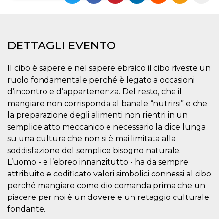
Necessari
Marketing
I cookie strettamente necessari o tecnici sono
DETTAGLI EVENTO
indispensabili al funzionamento del sito. I
servizi qui presenti non potranno funzionare
senza.
Il cibo è sapere e nel sapere ebraico il cibo riveste un
Provider /
Nome
Scadenza
Descrizione
ruolo fondamentale perché è legato a occasioni
Dominio
d’incontro e d’appartenenza. Del resto, che il
cf_clearance
1 anno
Clearance
Cloudflare,
Cookie from
mangiare non corrisponda al banale “nutrirsi” e che
Inc.
CloudFlare
.oooh.events
la preparazione degli alimenti non rientri in un
stores the proof
of challenge
semplice atto meccanico e necessario la dice lunga
passed. It is
used to no
su una cultura che non si è mai limitata alla
longer issue a
soddisfazione del semplice bisogno naturale.
captcha or
jschallenge
L’uomo - e l’ebreo innanzitutto - ha da sempre
challenge if
present. It is
attribuito e codificato valori simbolici connessi al cibo
required to
reach origin
perché mangiare come dio comanda prima che un
server.
piacere per noi è un dovere e un retaggio culturale
wordpress_test_cookie
Sessione
Cookie di
Automattic
fondante.
Wordpress,
Inc.
verifica che il