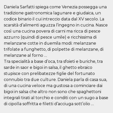
o persistent
30 giorni
Daniela Sarfatti spiega come Venezia possegga una
tradizione gastronomica lagunare e giudaica, un
datr
2 anni
Questo coo
Meta
identifica il
Platform Inc.
codice binario il cui intreccio data dal XV secolo. La
browser che
.facebook.com
connette a
scarsità d’alimenti aguzza l’ingegno in cucina. Nasce
Facebook. 
così una cucina povera di carni ma ricca di pesce
direttament
legato alla 
azzurro (quindi di pesce umile) e ricchissima di
Facebook
dell'utente.
melanzane cotte in duemila modi: melanzane
Facebook s
trifolate a funghetto, di polpette di melanzane, di
che viene
utilizzato p
melanzane al forno …
aiutare con 
sicurezza e a
Tra specialità a base d’oca, tra sfoieti e buriche, tra
di accesso
sospette, in
sarde in saor e bigoi in salsa, il ghetto ebraico
particolare p
stupisce con prelibatezze figlie del fortunato
rilevamento
bot che ten
connubio tra due culture. Daniela parla di casa sua,
di accedere 
servizio. F
di una cucina veloce ma gustosa a cominciare dai
afferma anc
bigoi in salsa che altro non sono che spaghettoni
il profilo
comportame
integrali tirati al torchio e conditi con un sugo a base
associato a
ciascun coo
di cipolla soffritta e filetti d’acciuga sott’olio …
datr viene
eliminato d
giorni. Que