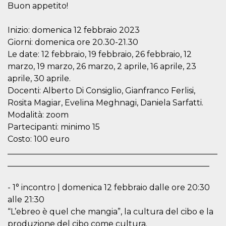
mese
viene
m.stripe.com
Buon appetito!
generalmente
utilizzato per le
prestazioni e
Inizio: domenica 12 febbraio 2023
l'ottimizzazione
dei servizi di
Giorni: domenica ore 20.30-21.30
elaborazione
dei pagamenti,
Le date: 12 febbraio, 19 febbraio, 26 febbraio, 12
facilitando la
memorizzazione
marzo, 19 marzo, 26 marzo, 2 aprile, 16 aprile, 23
dei contenuti
aprile, 30 aprile.
sul browser per
rendere le
Docenti: Alberto Di Consiglio, Gianfranco Ferlisi,
pagine più
veloci.
Rosita Magiar, Evelina Meghnagi, Daniela Sarfatti.
Modalità: zoom
CookieScriptConsent
4
Questo cookie
CookieScript
settimane
viene utilizzato
oooh.events
Partecipanti: minimo 15
2 giorni
dal servizio
Cookie-
Costo: 100 euro
Script.com per
ricordare le
____________________________________________________
preferenze di
__________________________________________________
consenso sui
cookie dei
visitatori. È
necessario che il
- 1° incontro | domenica 12 febbraio dalle ore 20:30
banner dei
alle 21:30
cookie di
Cookie-
“L’ebreo è quel che mangia”, la cultura del cibo e la
Script.com
funzioni
produzione del cibo come cultura.