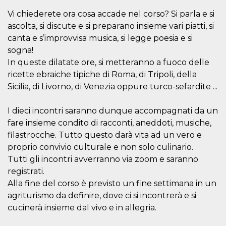
.oooh.events
browser accetti i
Vi chiederete ora cosa accade nel corso? Si parla e si
cookie.
ascolta, si discute e si preparano insieme vari piatti, si
PHPSESSID
Sessione
Cookie
PHP.net
generato da
oooh.events
canta e s’improvvisa musica, si legge poesia e si
applicazioni
sogna!
basate sul
linguaggio PHP.
In queste dilatate ore, si metteranno a fuoco delle
Si tratta di un
identificatore
ricette ebraiche tipiche di Roma, di Tripoli, della
generico
utilizzato per
Sicilia, di Livorno, di Venezia oppure turco-sefardite ...
mantenere le
variabili di
sessione utente.
I dieci incontri saranno dunque accompagnati da un
Normalmente è
un numero
fare insieme condito di racconti, aneddoti, musiche,
generato in
filastrocche. Tutto questo darà vita ad un vero e
modo casuale, il
modo in cui
proprio convivio culturale e non solo culinario.
viene utilizzato
può essere
Tutti gli incontri avverranno via zoom e saranno
specifico per il
sito, ma un
registrati.
buon esempio è
Alla fine del corso è previsto un fine settimana in un
mantenere uno
stato di accesso
agriturismo da definire, dove ci si incontrerà e si
per un utente
tra le pagine.
cucinerà insieme dal vivo e in allegria.
m
1 anno 1
Questo cookie
Stripe