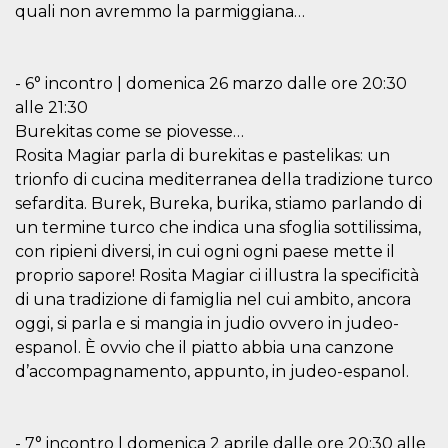
quali non avremmo la parmiggiana…
VISITOR_INFO1_LIVE
5 mesi 4
Questo cook
Google LLC
settimane
impostato 
.youtube.com
Youtube pe
tenere tracc
delle prefe
- 6° incontro | domenica 26 marzo dalle ore 20:30
dell'utente p
alle 21:30
video di Yo
incorporati 
Burekitas come se piovesse…
siti; può an
determinare 
Rosita Magiar parla di burekitas e pastelikas: un
visitatore de
trionfo di cucina mediterranea della tradizione turco
web sta
utilizzando 
sefardita. Burek, Bureka, burika, stiamo parlando di
nuova o la
vecchia ver
un termine turco che indica una sfoglia sottilissima,
dell'interfac
Youtube.
con ripieni diversi, in cui ogni ogni paese mette il
proprio sapore! Rosita Magiar ci illustra la specificità
VISITOR_PRIVACY_METADATA
5 mesi 4
Questo coo
YouTube
settimane
viene utiliz
.youtube.com
di una tradizione di famiglia nel cui ambito, ancora
per memori
le scelte di
oggi, si parla e si mangia in judio ovvero in judeo-
consenso e
espanol. È ovvio che il piatto abbia una canzone
privacy dell
per la loro
d’accompagnamento, appunto, in judeo-espanol.
interazione 
sito. Registr
sul consens
visitatore r
a varie poli
- 7° incontro | domenica 2 aprile dalle ore 20:30 alle
impostazion