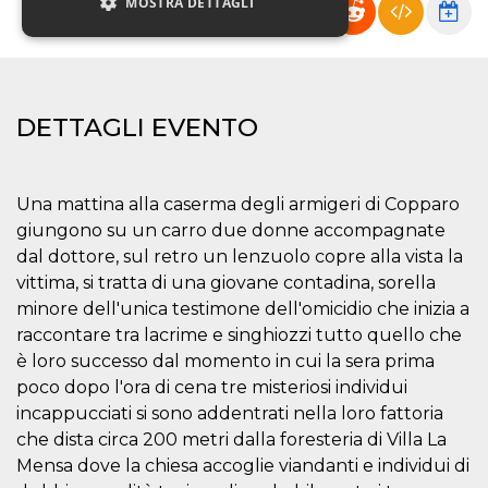
MOSTRA DETTAGLI
Necessari
Marketing
Non classificati
DETTAGLI EVENTO
I cookie strettamente necessari o tecnici sono
indispensabili al funzionamento del sito. I
servizi qui presenti non potranno funzionare
Una mattina alla caserma degli armigeri di Copparo
senza.
giungono su un carro due donne accompagnate
Provider /
Nome
Scadenza
Descrizione
dal dottore, sul retro un lenzuolo copre alla vista la
Dominio
vittima, si tratta di una giovane contadina, sorella
cf_clearance
1 anno
Clearance
Cloudflare,
Cookie from
Inc.
minore dell'unica testimone dell'omicidio che inizia a
CloudFlare
.oooh.events
raccontare tra lacrime e singhiozzi tutto quello che
stores the proof
of challenge
è loro successo dal momento in cui la sera prima
passed. It is
used to no
poco dopo l'ora di cena tre misteriosi individui
longer issue a
captcha or
incappucciati si sono addentrati nella loro fattoria
jschallenge
che dista circa 200 metri dalla foresteria di Villa La
challenge if
present. It is
Mensa dove la chiesa accoglie viandanti e individui di
required to
reach origin