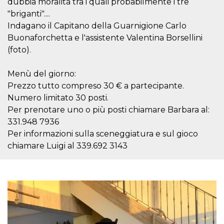
dubbia moralità tra i quali probabilmente i tre
server.
"briganti"....
wordpress_test_cookie
Sessione
Cookie di
Automattic
Indagano il Capitano della Guarnigione Carlo
Wordpress,
Inc.
verifica che il
.oooh.events
Buonaforchetta e l'assistente Valentina Borsellini
browser accetti i
cookie.
(foto).
PHPSESSID
Sessione
Cookie
PHP.net
generato da
oooh.events
Menù del giorno:
applicazioni
basate sul
Prezzo tutto compreso 30 € a partecipante.
linguaggio PHP.
Numero limitato 30 posti.
Si tratta di un
identificatore
Per prenotare uno o più posti chiamare Barbara al:
generico
utilizzato per
331.948 7936
mantenere le
Per informazioni sulla sceneggiatura e sul gioco
variabili di
sessione utente.
chiamare Luigi al 339.692 3143
Normalmente è
un numero
generato in
modo casuale, il
modo in cui
viene utilizzato
può essere
specifico per il
sito, ma un
buon esempio è
mantenere uno
stato di accesso