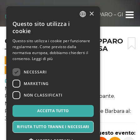
×
CENA CON DELITTO A COPPARO – GIALLO A
Questo sito utilizza i
ITALIAN
cookie
ENGLISH
CENA CON DELITTO A COPPARO
Questo sito utilizza i cookie per funzionare
regolarmente. Come previsto dalla
– GIALLO A VILLA LA MENSA
SPANISH
normativa europea, dobbiamo chiederti il
consenso.
Leggi di più
11 SETTEMBRE 2021 - 19:00
VENDITE ONLINE TERMINATE
NECESSARI
Arte, Mostre & Musei
MARKETING
Menù del giorno:
NON CLASSIFICATI
Prezzo tutto compreso 30 € a partecipante.
Numero limitato 30 posti.
Per prenotare uno o più posti chiamare Barbara al:
ACCETTA TUTTO
331.948 7936
RIFIUTA TUTTO TRANNE I NECESSARI
Condividi questo evento: