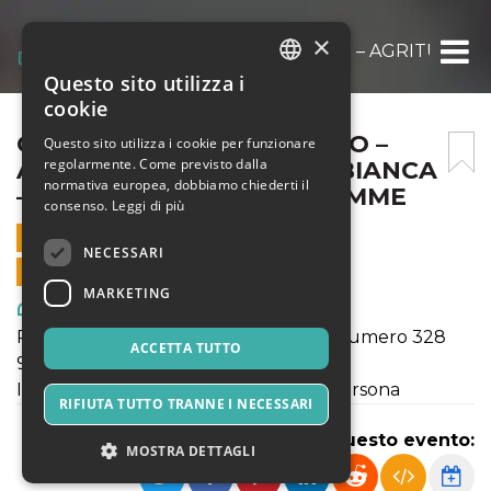
×
CENA CON DELITTO CENTO – AGRITURISM
Questo sito utilizza i
ITALIAN
cookie
ENGLISH
CENA CON DELITTO CENTO –
Questo sito utilizza i cookie per funzionare
regolarmente. Come previsto dalla
AGRITURISMO LA LEPRE BIANCA
SPANISH
normativa europea, dobbiamo chiederti il
– COMPAGNIA GELIDE FIAMME
consenso.
Leggi di più
25 GENNAIO 2020 - 20:00
NECESSARI
VENDITE ONLINE TERMINATE
MARKETING
Arte, Mostre & Musei
PRENOTAZIONE OBBLIGATORIA al numero 328
ACCETTA TUTTO
952 6751
Il costo della serata sarà di 35euro a persona
RIFIUTA TUTTO TRANNE I NECESSARI
Condividi questo evento:
MOSTRA DETTAGLI