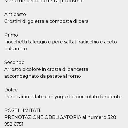
Menù di specialità dell'agriturismo:
mese
viene
m.stripe.com
generalmente
utilizzato per le
prestazioni e
Antipasto
l'ottimizzazione
dei servizi di
Crostini di goletta e composta di pera
elaborazione
dei pagamenti,
facilitando la
Primo
memorizzazione
dei contenuti
Fiocchetti taleggio e pere saltati radicchio e aceto
sul browser per
balsamico
rendere le
pagine più
veloci.
Secondo
CookieScriptConsent
4
Questo cookie
CookieScript
Arrosto bicolore in crosta di pancetta
settimane
viene utilizzato
oooh.events
2 giorni
dal servizio
accompagnato da patate al forno
Cookie-
Script.com per
ricordare le
preferenze di
Dolce
consenso sui
Pere caramellate con yogurt e cioccolato fondente
cookie dei
visitatori. È
necessario che il
banner dei
POSTI LIMITATI.
cookie di
PRENOTAZIONE OBBLIGATORIA al numero 328
Cookie-
Script.com
952 6751
funzioni