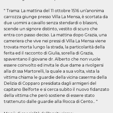
.oooh.events
browser accetti i
cookie.
" Trama: La mattina del 11 ottobre 1516 un’anonima
PHPSESSID
Sessione
Cookie
PHP.net
carrozza giunge presso Villa La Mensa, è scortata da
generato da
oooh.events
applicazioni
due uomini a cavallo senza stendardi o blasoni,
basate sul
scende un signore distinto, vestito di scuro che
linguaggio PHP.
Si tratta di un
entra con passo deciso. La mattina dopo Grazia, una
identificatore
generico
cameriera che vive nei pressi di Villa La Mensa viene
utilizzato per
mantenere le
trovata morta lungo la strada, la particolarità della
variabili di
ferita ed il racconto di Giulia, sorella di Grazia,
sessione utente.
Normalmente è
spaventano il giovane dr. Alberto che non vuole
un numero
generato in
essere coinvolto ed invita le due dame a rivolgersi
modo casuale, il
alla dr.ssa Martorelli, la quale a sua volta, vista la
modo in cui
viene utilizzato
vittima chiama le guardie della vicina caserma della
può essere
specifico per il
Delizia di Copparo presidiata dagli armigeri del
sito, ma un
buon esempio è
capitano Belforte e si cerca subito il nuovo fidanzato
mantenere uno
della vittima che però sostiene di essere stato
stato di accesso
per un utente
trattenuto dalle guardie alla Rocca di Cento... "
tra le pagine.
m
1 anno 1
Questo cookie
Stripe