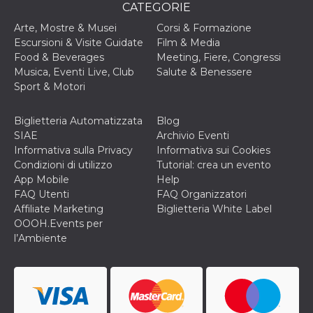
disabilitare 
.facebook.com
CATEGORIE
visualizzazi
delle inserz
Arte, Mostre & Musei
Corsi & Formazione
Meta in base
sue attività 
Escursioni & Visite Guidate
Film & Media
web di terzi
Food & Beverages
Meeting, Fiere, Congressi
sb
2 anni
Identificazi
Meta
Musica, Eventi Live, Club
Salute & Benessere
browser di
Platform Inc.
Sport & Motori
Facebook,
.facebook.com
autenticazi
marketing e 
cookie di
Biglietteria Automatizzata
Blog
funzione spe
SIAE
Archivio Eventi
di Facebook
Informativa sulla Privacy
Informativa sui Cookies
usida
.facebook.com
Sessione
raccoglie
Condizioni di utilizzo
Tutorial: crea un evento
informazion
browser
App Mobile
Help
dell'utente 
FAQ Utenti
FAQ Organizzatori
dell'identifi
univoco, uti
Affiliate Marketing
Biglietteria White Label
per persona
OOOH.Events per
la pubblicit
gli utenti
l’Ambiente
xs
3 mesi
Utilizzato p
Meta
mantenere 
Platform Inc.
sessione
.facebook.com
__cf_bm
29 minuti
Questo coo
Cloudflare
58
viene utiliz
Inc.