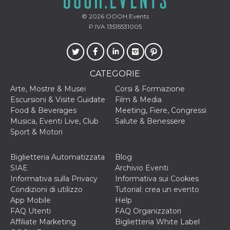
cookie viene
anche trami
© 2026
OOOH.Events
piace e altri
P.IVA 13515531005
pulsanti e t
Facebook
posizionati 
molti siti W
diversi.
dpr
.facebook.com
1
permette di
CATEGORIE
settimana
controllare 
funzione “S
Arte, Mostre & Musei
Corsi & Formazione
su Facebook
Escursioni & Visite Guidate
Film & Media
pulsante “M
piace”, rac
Food & Beverages
Meeting, Fiere, Congressi
le impostaz
Musica, Eventi Live, Club
Salute & Benessere
della lingua
permettono
Sport & Motori
condividere
pagina.
Biglietteria Automatizzata
Blog
fr
3 mesi
Contiene la
Meta
combinazio
Platform Inc.
SIAE
Archivio Eventi
ID univoco 
.facebook.com
Informativa sulla Privacy
Informativa sui Cookies
browser e
dell'utente,
Condizioni di utilizzo
Tutorial: crea un evento
utilizzata pe
App Mobile
Help
pubblicità m
FAQ Utenti
FAQ Organizzatori
oo
5 anni
consente
Meta
Affiliate Marketing
Biglietteria White Label
all'utente di
Platform Inc.