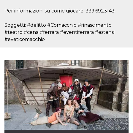
mese
viene
m.stripe.com
generalmente
utilizzato per le
Per informazioni su come giocare: 339.6923143
prestazioni e
l'ottimizzazione
dei servizi di
Soggetti: #delitto #Comacchio #rinascimento
elaborazione
dei pagamenti,
#teatro #cena #ferrara #eventiferrara #estensi
facilitando la
memorizzazione
#eveticomacchio
dei contenuti
sul browser per
rendere le
pagine più
veloci.
CookieScriptConsent
4
Questo cookie
CookieScript
settimane
viene utilizzato
oooh.events
2 giorni
dal servizio
Cookie-
Script.com per
ricordare le
preferenze di
consenso sui
cookie dei
visitatori. È
necessario che il
banner dei
cookie di
Cookie-
Script.com
funzioni