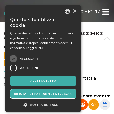
×
CENA CON DELITTO COMACCHIO: “LA BAN
Questo sito utilizza i
ITALIAN
cookie
ENGLISH
CENA CON DELITTO COMACCHIO:
Questo sito utilizza i cookie per funzionare
regolarmente. Come previsto dalla
“LA BANDA HA COLPITO
SPANISH
normativa europea, dobbiamo chiederti il
ANCORA”
consenso.
Leggi di più
17 GENNAIO 2020 - 20:30
NECESSARI
VENDITE ONLINE TERMINATE
MARKETING
Food & Beverages
Cena con delitto rinascimentale ambientata a
ACCETTA TUTTO
Comacchio nel 1500
RIFIUTA TUTTO TRANNE I NECESSARI
Condividi questo evento:
MOSTRA DETTAGLI