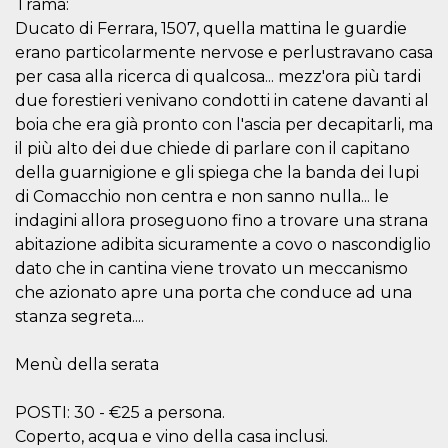
.oooh.events
Trama:
browser accetti i
Ducato di Ferrara, 1507, quella mattina le guardie
cookie.
erano particolarmente nervose e perlustravano casa
PHPSESSID
Sessione
Cookie
PHP.net
generato da
oooh.events
per casa alla ricerca di qualcosa... mezz'ora più tardi
applicazioni
due forestieri venivano condotti in catene davanti al
basate sul
linguaggio PHP.
boia che era già pronto con l'ascia per decapitarli, ma
Si tratta di un
identificatore
il più alto dei due chiede di parlare con il capitano
generico
utilizzato per
della guarnigione e gli spiega che la banda dei lupi
mantenere le
di Comacchio non centra e non sanno nulla... le
variabili di
sessione utente.
indagini allora proseguono fino a trovare una strana
Normalmente è
un numero
abitazione adibita sicuramente a covo o nascondiglio
generato in
dato che in cantina viene trovato un meccanismo
modo casuale, il
modo in cui
che azionato apre una porta che conduce ad una
viene utilizzato
può essere
stanza segreta....
specifico per il
sito, ma un
buon esempio è
Menù della serata
mantenere uno
stato di accesso
per un utente
tra le pagine.
POSTI: 30 - €25 a persona.
Coperto, acqua e vino della casa inclusi.
m
1 anno 1
Questo cookie
Stripe