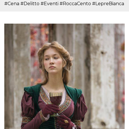
mese
viene
m.stripe.com
#Cena #Delitto #Eventi #RoccaCento #LepreBianca
generalmente
utilizzato per le
prestazioni e
l'ottimizzazione
dei servizi di
elaborazione
dei pagamenti,
facilitando la
memorizzazione
dei contenuti
sul browser per
rendere le
pagine più
veloci.
CookieScriptConsent
4
Questo cookie
CookieScript
settimane
viene utilizzato
oooh.events
2 giorni
dal servizio
Cookie-
Script.com per
ricordare le
preferenze di
consenso sui
cookie dei
visitatori. È
necessario che il
banner dei
cookie di
Cookie-
Script.com
funzioni