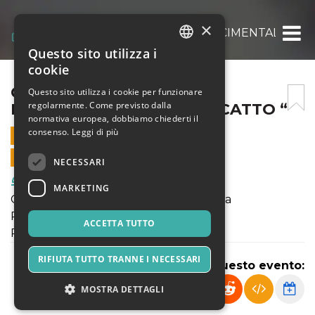
×
CENA CON DELITTO RINASCIMENTALE ” IL 
Questo sito utilizza i
ITALIAN
cookie
ENGLISH
CENA CON DELITTO
Questo sito utilizza i cookie per funzionare
regolarmente. Come previsto dalla
RINASCIMENTALE ” IL RISCATTO “
SPANISH
normativa europea, dobbiamo chiederti il
consenso.
Leggi di più
29 FEBBRAIO 2020 - 20:30
VENDITE ONLINE TERMINATE
NECESSARI
Food & Beverages
MARKETING
Quota di partecipazione 35 € a persona
Posti limitati: 25 partecipanti
ACCETTA TUTTO
Prenotazioni Lucia: 328 952 6751
RIFIUTA TUTTO TRANNE I NECESSARI
Condividi questo evento:
MOSTRA DETTAGLI