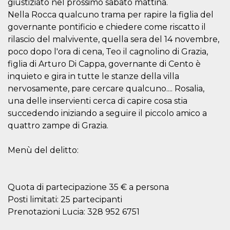
.oooh.events
giustiziato nel prossimo sabato mattina.
browser accetti i
Nella Rocca qualcuno trama per rapire la figlia del
cookie.
governante pontificio e chiedere come riscatto il
PHPSESSID
Sessione
Cookie
PHP.net
generato da
oooh.events
rilascio del malvivente, quella sera del 14 novembre,
applicazioni
poco dopo l'ora di cena, Teo il cagnolino di Grazia,
basate sul
linguaggio PHP.
figlia di Arturo Di Cappa, governante di Cento è
Si tratta di un
identificatore
inquieto e gira in tutte le stanze della villa
generico
utilizzato per
nervosamente, pare cercare qualcuno.... Rosalia,
mantenere le
una delle inservienti cerca di capire cosa stia
variabili di
sessione utente.
succedendo iniziando a seguire il piccolo amico a
Normalmente è
un numero
quattro zampe di Grazia.
generato in
modo casuale, il
modo in cui
Menù del delitto:
viene utilizzato
può essere
specifico per il
sito, ma un
buon esempio è
Quota di partecipazione 35 € a persona
mantenere uno
stato di accesso
Posti limitati: 25 partecipanti
per un utente
tra le pagine.
Prenotazioni Lucia: 328 952 6751
m
1 anno 1
Questo cookie
Stripe