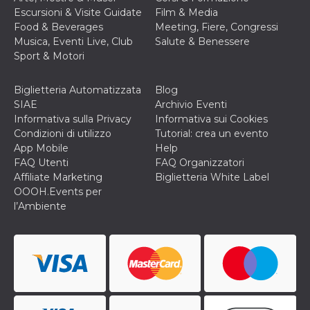
disabilitare 
.facebook.com
visualizzazi
Escursioni & Visite Guidate
Film & Media
delle inserz
Food & Beverages
Meeting, Fiere, Congressi
Meta in base
sue attività 
Musica, Eventi Live, Club
Salute & Benessere
web di terzi
Sport & Motori
sb
2 anni
Identificazi
Meta
browser di
Platform Inc.
Facebook,
Biglietteria Automatizzata
Blog
.facebook.com
autenticazi
SIAE
Archivio Eventi
marketing e 
cookie di
Informativa sulla Privacy
Informativa sui Cookies
funzione spe
Condizioni di utilizzo
Tutorial: crea un evento
di Facebook
App Mobile
Help
usida
.facebook.com
Sessione
raccoglie
FAQ Utenti
FAQ Organizzatori
informazion
browser
Affiliate Marketing
Biglietteria White Label
dell'utente 
OOOH.Events per
dell'identifi
univoco, uti
l’Ambiente
per persona
la pubblicit
gli utenti
xs
3 mesi
Utilizzato p
Meta
mantenere 
Platform Inc.
sessione
.facebook.com
__cf_bm
29 minuti
Questo coo
Cloudflare
58
viene utiliz
Inc.