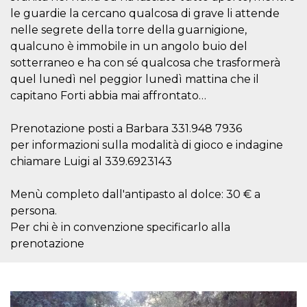
correttamente.
le guardie la cercano qualcosa di grave li attende
Storage declaration
nelle segrete della torre della guarnigione,
qualcuno è immobile in un angolo buio del
Storage
Nome
Descrizione
type
sotterraneo e ha con sé qualcosa che trasformerà
quel lunedì nel peggior lunedì mattina che il
fbssls_314278995690155
Session
storage
capitano Forti abbia mai affrontato…
wpEmojiSettingsSupports
Session
storage
Prenotazione posti a Barbara 331.948 7936
cn_uc__
Local
per informazioni sulla modalità di gioco e indagine
storage
chiamare Luigi al 339.6923143
Menù completo dall'antipasto al dolce: 30 € a
persona.
Per chi è in convenzione specificarlo alla
prenotazione
Provider /
Nome
Scadenza
Descrizione
Dominio
c_user
4
Cookie di a
Meta
settimane
utente. Può
Platform Inc.
2 giorni
essere di se
.facebook.com