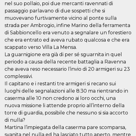
mese
viene
m.stripe.com
nel suo pollaio, poi due mercanti ravennati di
generalmente
utilizzato per le
passaggio parlavano di due sospetti che si
prestazioni e
muovevano furtivamente vicino al ponte sulla
l'ottimizzazione
dei servizi di
strada per Ambrogio, infine Marino della ferramenta
elaborazione
dei pagamenti,
di Sabbioncello era venuto a segnalare un forestiero
facilitando la
memorizzazione
che era entrato ed aveva rubato qualcosa e che era
dei contenuti
scappato verso Villa La Mensa.
sul browser per
rendere le
La guarnigione era già di per sé sguarnita in quel
pagine più
veloci.
periodo a causa della recente battaglia a Ravenna
che aveva reso necessario l’invio di 20 armigeri su 23
CookieScriptConsent
4
Questo cookie
CookieScript
settimane
viene utilizzato
oooh.events
complessivi.
2 giorni
dal servizio
Cookie-
Il capitano e i restanti tre armigeri si recano sui
Script.com per
ricordare le
luoghi delle segnalazioni alle 8:30 ma rientrando in
preferenze di
caserma alle 10 non credono ai loro occhi, una
consenso sui
cookie dei
nuova missione li attende proprio all’interno della
visitatori. È
necessario che il
torre di guardia, possibile che nessuno si sia accorto
banner dei
di nulla?
cookie di
Cookie-
Martina l’impiegata della caserma pare scomparsa,
Script.com
funzioni
svanita nel nulla ed ha lasciato tutto aperto, mentre