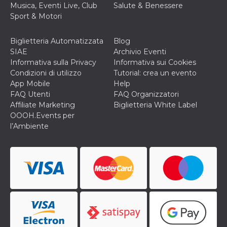
secondi
Cloudflare 
.hubspot.com
Musica, Eventi Live, Club
Salute & Benessere
distinguere 
Sport & Motori
umani e bot
vantaggioso 
sito Web, al
di effettuar
Biglietteria Automatizzata
Blog
rapporti val
SIAE
Archivio Eventi
sull'utilizzo
proprio sit
Informativa sulla Privacy
Informativa sui Cookies
Condizioni di utilizzo
Tutorial: crea un evento
_cfuvid
.hubspot.com
Sessione
Questo coo
viene utiliz
App Mobile
Help
Cloudflare 
FAQ Utenti
FAQ Organizzatori
monitorare 
utenti attra
Affiliate Marketing
Biglietteria White Label
le sessioni 
OOOH.Events per
ottimizzare
l'esperienza
l’Ambiente
dell'utente
mantenendo
coerenza de
sessione e
fornendo se
personalizza
YSC
Sessione
Questo cook
Google LLC
impostato 
.youtube.com
YouTube pe
tenere tracc
delle
visualizzazi
video incorp