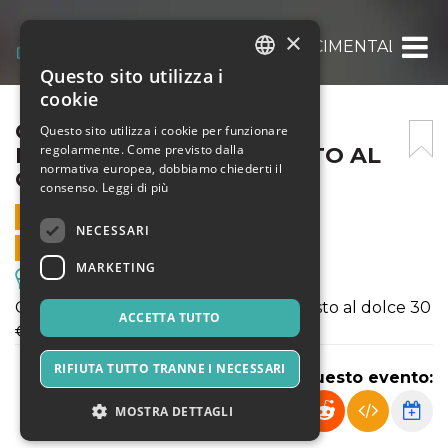
×
CENA CON DELITTO RINASCIMENTALE: ASS
Questo sito utilizza i
ITALIAN
cookie
ENGLISH
CENA CON DELITTO
Questo sito utilizza i cookie per funzionare
regolarmente. Come previsto dalla
RINASCIMENTALE: ASSALTO AL
SPANISH
normativa europea, dobbiamo chiederti il
CASTELLO DI COPPARO
consenso.
Leggi di più
3 GENNAIO 2020 - 20:30
NECESSARI
VENDITE ONLINE TERMINATE
MARKETING
Escursioni & Visite Guidate
Cena con delitto completa dall'antipasto al dolce 30
ACCETTA TUTTO
€ a testa
RIFIUTA TUTTO TRANNE I NECESSARI
Condividi questo evento:
MOSTRA DETTAGLI