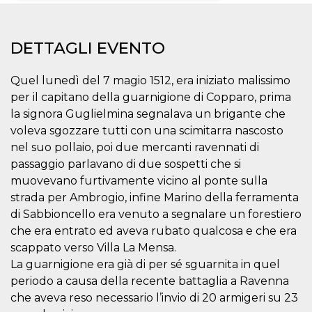
Necessari
Marketing
DETTAGLI EVENTO
I cookie strettamente necessari o tecnici sono
indispensabili al funzionamento del sito. I
servizi qui presenti non potranno funzionare
Quel lunedì del 7 magio 1512, era iniziato malissimo
senza.
per il capitano della guarnigione di Copparo, prima
Provider /
Nome
Scadenza
Descrizione
la signora Guglielmina segnalava un brigante che
Dominio
voleva sgozzare tutti con una scimitarra nascosto
cf_clearance
1 anno
Clearance
Cloudflare,
Cookie from
nel suo pollaio, poi due mercanti ravennati di
Inc.
CloudFlare
.oooh.events
passaggio parlavano di due sospetti che si
stores the proof
of challenge
muovevano furtivamente vicino al ponte sulla
passed. It is
used to no
strada per Ambrogio, infine Marino della ferramenta
longer issue a
di Sabbioncello era venuto a segnalare un forestiero
captcha or
jschallenge
che era entrato ed aveva rubato qualcosa e che era
challenge if
present. It is
scappato verso Villa La Mensa.
required to
reach origin
La guarnigione era già di per sé sguarnita in quel
server.
periodo a causa della recente battaglia a Ravenna
wordpress_test_cookie
Sessione
Cookie di
Automattic
che aveva reso necessario l’invio di 20 armigeri su 23
Wordpress,
Inc.
verifica che il