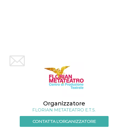
.oooh.events
browser accetti i
cookie.
PHPSESSID
Sessione
Cookie
PHP.net
generato da
oooh.events
applicazioni
basate sul
linguaggio PHP.
Si tratta di un
identificatore
generico
utilizzato per
mantenere le
variabili di
sessione utente.
Normalmente è
un numero
generato in
modo casuale, il
modo in cui
viene utilizzato
può essere
specifico per il
sito, ma un
buon esempio è
Organizzatore
mantenere uno
stato di accesso
FLORIAN METATEATRO E.T.S.
per un utente
tra le pagine.
CONTATTA L'ORGANIZZATORE
m
1 anno 1
Questo cookie
Stripe