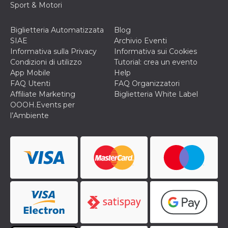
correttamente.
Sport & Motori
Storage declaration
Biglietteria Automatizzata
Blog
Storage
SIAE
Archivio Eventi
Nome
Descrizione
type
Informativa sulla Privacy
Informativa sui Cookies
fbssls_314278995690155
Session
Condizioni di utilizzo
Tutorial: crea un evento
storage
App Mobile
Help
wpEmojiSettingsSupports
Session
FAQ Utenti
FAQ Organizzatori
storage
Affiliate Marketing
Biglietteria White Label
cn_uc__
Local
OOOH.Events per
storage
l’Ambiente
Provider /
Nome
Scadenza
Descrizione
Dominio
c_user
4
Cookie di a
Meta
settimane
utente. Può
Platform Inc.
2 giorni
essere di se
.facebook.com