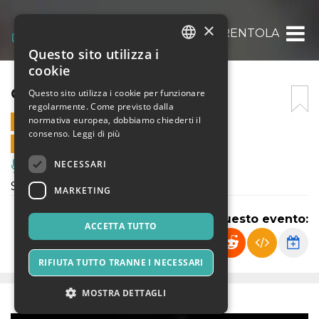
×
CENERENTOLA
Questo sito utilizza i
ITALIAN
cookie
ENGLISH
CENERENTOLA
Questo sito utilizza i cookie per funzionare
regolarmente. Come previsto dalla
SPANISH
normativa europea, dobbiamo chiederti il
30 LUGLIO 2025 - 19:30
consenso.
Leggi di più
VENDITE ONLINE TERMINATE
NECESSARI
Musica, Eventi Live, Club
Spettacolo di Teatro ragazzi
MARKETING
Condividi questo evento:
ACCETTA TUTTO
RIFIUTA TUTTO TRANNE I NECESSARI
MOSTRA DETTAGLI