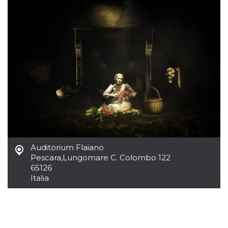
Necessari
Marketing
I cookie strettamente necessari o tecnici sono
indispensabili al funzionamento del sito. I
servizi qui presenti non potranno funzionare
senza.
Provider /
Nome
Scadenza
Descrizione
Dominio
cf_clearance
1 anno
Clearance
Cloudflare,
Cookie from
Inc.
CloudFlare
.oooh.events
stores the proof
of challenge
passed. It is
used to no
Auditorium Flaiano
longer issue a
captcha or
Pescara
,
Lungomare C. Colombo 122
jschallenge
65126
challenge if
Italia
present. It is
required to
reach origin
server.
wordpress_test_cookie
Sessione
Cookie di
Automattic
Wordpress,
Inc.
verifica che il