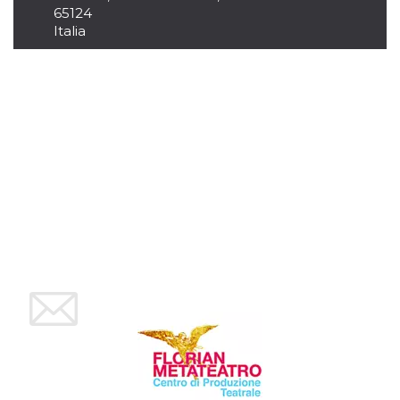
.oooh.events
65124
browser accetti i
cookie.
Italia
PHPSESSID
Sessione
Cookie
PHP.net
generato da
oooh.events
applicazioni
basate sul
linguaggio PHP.
Si tratta di un
identificatore
generico
utilizzato per
mantenere le
variabili di
sessione utente.
Normalmente è
un numero
generato in
modo casuale, il
modo in cui
viene utilizzato
può essere
specifico per il
sito, ma un
buon esempio è
mantenere uno
stato di accesso
per un utente
tra le pagine.
m
1 anno 1
Questo cookie
Stripe