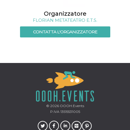
mese
viene
m.stripe.com
generalmente
utilizzato per le
Organizzatore
prestazioni e
l'ottimizzazione
FLORIAN METATEATRO E.T.S.
dei servizi di
elaborazione
dei pagamenti,
CONTATTA L'ORGANIZZATORE
facilitando la
memorizzazione
dei contenuti
sul browser per
rendere le
pagine più
veloci.
CookieScriptConsent
4
Questo cookie
CookieScript
settimane
viene utilizzato
oooh.events
2 giorni
dal servizio
Cookie-
Script.com per
ricordare le
preferenze di
consenso sui
cookie dei
visitatori. È
© 2026
OOOH.Events
necessario che il
banner dei
P.IVA 13515531005
cookie di
Cookie-
Script.com
funzioni