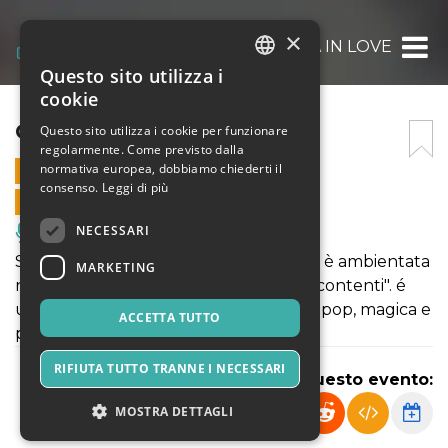
×
CENERENTOLA IN LOVE
Questo sito utilizza i
ITALIAN
cookie
ENGLISH
CENERENTOLA IN LOVE
Questo sito utilizza i cookie per funzionare
regolarmente. Come previsto dalla
SPANISH
normativa europea, dobbiamo chiederti il
13 MARZO 2025 - 17:30
consenso.
Leggi di più
VENDITE ONLINE TERMINATE
NECESSARI
Musica, Eventi Live, Club
Spettacolo di teatro Ragazzi - La storia è ambientata
MARKETING
nel post fiaba, nel post "vissero felici e contenti". é
una storia di emancipazione, un opera pop, magica e
ACCETTA TUTTO
poetica.
RIFIUTA TUTTO TRANNE I NECESSARI
Condividi questo evento:
MOSTRA DETTAGLI