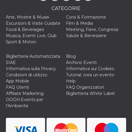
correttamente.
CATEGORIE
Storage declaration
Arte, Mostre & Musei
Corsi & Formazione
Storage
Escursioni & Visite Guidate
Film & Media
Nome
Descrizione
type
Food & Beverages
Meeting, Fiere, Congressi
fbssls_314278995690155
Session
Musica, Eventi Live, Club
Salute & Benessere
storage
Sport & Motori
wpEmojiSettingsSupports
Session
storage
Biglietteria Automatizzata
Blog
cn_uc__
Local
SIAE
Archivio Eventi
storage
Informativa sulla Privacy
Informativa sui Cookies
Condizioni di utilizzo
Tutorial: crea un evento
App Mobile
Help
FAQ Utenti
FAQ Organizzatori
Affiliate Marketing
Biglietteria White Label
OOOH.Events per
l’Ambiente
Provider /
Nome
Scadenza
Descrizione
Dominio
c_user
4
Cookie di a
Meta
settimane
utente. Può
Platform Inc.
2 giorni
essere di se
.facebook.com