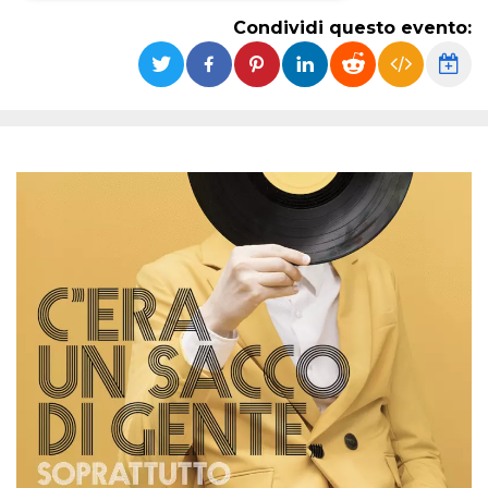
Condividi questo evento:
Necessari
Marketing
I cookie strettamente necessari o tecnici sono
indispensabili al funzionamento del sito. I
servizi qui presenti non potranno funzionare
senza.
Provider /
Nome
Scadenza
Descrizione
Dominio
cf_clearance
1 anno
Clearance
Cloudflare,
Cookie from
Inc.
CloudFlare
.oooh.events
stores the proof
of challenge
passed. It is
used to no
longer issue a
captcha or
jschallenge
challenge if
present. It is
required to
reach origin
server.
wordpress_test_cookie
Sessione
Cookie di
Automattic
Wordpress,
Inc.
verifica che il