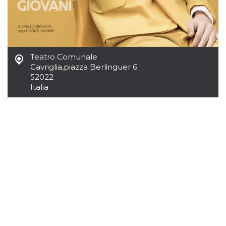
.oooh.events
browser accetti i
cookie.
PHPSESSID
Sessione
Cookie
PHP.net
generato da
oooh.events
applicazioni
basate sul
Teatro Comunale
linguaggio PHP.
Si tratta di un
Cavriglia
,
piazza Berlinguer 6
identificatore
52022
generico
utilizzato per
Italia
mantenere le
variabili di
sessione utente.
Normalmente è
un numero
generato in
modo casuale, il
modo in cui
viene utilizzato
può essere
specifico per il
sito, ma un
buon esempio è
mantenere uno
stato di accesso
per un utente
tra le pagine.
m
1 anno 1
Questo cookie
Stripe