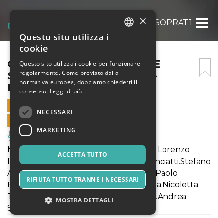
×
C’ERA UN SACCO DI GENTE SOPRATTUTTO
Questo sito utilizza i
ITALIAN
cookie
ENGLISH
C’ERA UN SACCO DI GENTE
Questo sito utilizza i cookie per funzionare
regolarmente. Come previsto dalla
SOPRATTUTTO GIOVANE –
SPANISH
normativa europea, dobbiamo chiederti il
MUSICAL
consenso.
Leggi di più
6 NOVEMBRE 2021 - 21:30
NECESSARI
VENDITE ONLINE TERMINATE
MARKETING
Musica, Eventi Live, Club
Musical di Umberto Simonetta regia di Lorenzo
ACCETTA TUTTO
Lombardi con Elena Guerra.Marco Monciatti.Stefano
Algerini.Giovanni Sadun.Chiara Barresi.Paolo
RIFIUTA TUTTO TRANNE I NECESSARI
Bernardini.Marco Gambacorti. M. Delizia.Nicoletta
Tognazzi. M.Di Paolo. Girolamo Calcara.Andrea
MOSTRA DETTAGLI
Sbrana. A. Bargioni