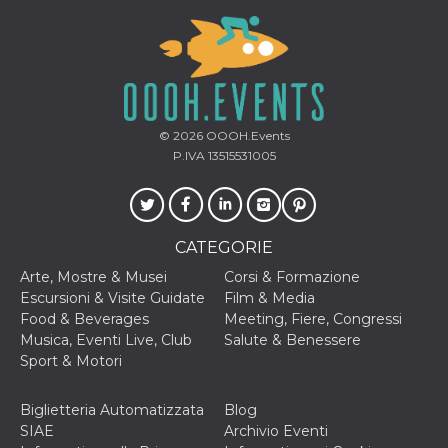
correttamente.
Storage declaration
Storage
Nome
Descrizione
type
fbssls_314278995690155
Session
storage
© 2026
OOOH.Events
P.IVA 13515531005
wpEmojiSettingsSupports
Session
storage
cn_uc__
Local
storage
CATEGORIE
Arte, Mostre & Musei
Corsi & Formazione
Escursioni & Visite Guidate
Film & Media
Food & Beverages
Meeting, Fiere, Congressi
Musica, Eventi Live, Club
Salute & Benessere
Sport & Motori
Provider /
Nome
Scadenza
Descrizione
Dominio
Biglietteria Automatizzata
Blog
c_user
4
Cookie di a
Meta
SIAE
Archivio Eventi
settimane
utente. Può
Platform Inc.
2 giorni
essere di se
.facebook.com