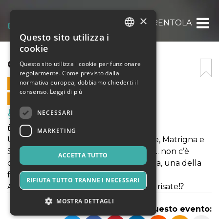
×
CERCASI CENERENTOLA
Questo sito utilizza i
ITALIAN
cookie
ENGLISH
CERCASI CENERENTOLA
Questo sito utilizza i cookie per funzionare
regolarmente. Come previsto dalla
SPANISH
normativa europea, dobbiamo chiederti il
12 OTTOBRE 2024 - 21:30
consenso.
Leggi di più
VENDITE ONLINE TERMINATE
NECESSARI
Musica, Eventi Live, Club
💍👑👠
MARKETING
Una carrozza, i rintocchi di mezzanotte, Matrigna e
Sorellastre e una scarpetta di cristallo... non c’è
ACCETTA TUTTO
dubbio stiamo parlando di Cenerentola, una della
favole più amate e raccontate❗️
RIFIUTA TUTTO TRANNE I NECESSARI
Aggiungiamo poi rock anni ‘50 e tante risate⁉️
MOSTRA DETTAGLI
Condividi questo evento: