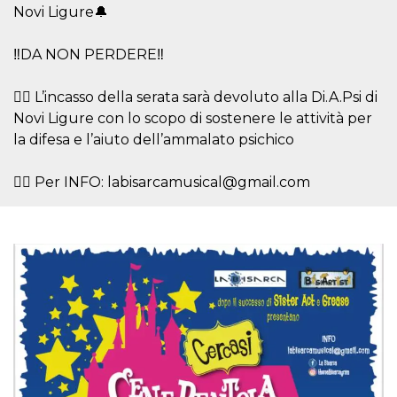
.oooh.events
Novi Ligure🔔
browser accetti i
cookie.
PHPSESSID
Sessione
Cookie
PHP.net
‼️DA NON PERDERE‼️
generato da
oooh.events
applicazioni
basate sul
👉🏻 L’incasso della serata sarà devoluto alla Di.A.Psi di
linguaggio PHP.
Si tratta di un
Novi Ligure con lo scopo di sostenere le attività per
identificatore
generico
la difesa e l’aiuto dell’ammalato psichico
utilizzato per
mantenere le
variabili di
👉🏻 Per INFO: labisarcamusical@gmail.com
sessione utente.
Normalmente è
un numero
generato in
modo casuale, il
modo in cui
viene utilizzato
può essere
specifico per il
sito, ma un
buon esempio è
mantenere uno
stato di accesso
per un utente
tra le pagine.
m
1 anno 1
Questo cookie
Stripe