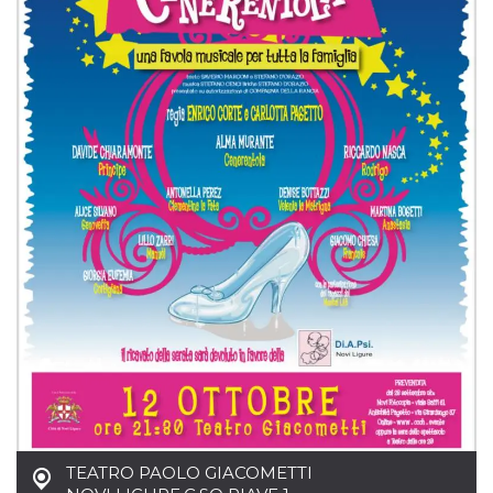
mese
viene
m.stripe.com
generalmente
utilizzato per le
prestazioni e
l'ottimizzazione
dei servizi di
elaborazione
dei pagamenti,
facilitando la
memorizzazione
dei contenuti
sul browser per
rendere le
pagine più
veloci.
CookieScriptConsent
4
Questo cookie
CookieScript
settimane
viene utilizzato
oooh.events
2 giorni
dal servizio
Cookie-
Script.com per
ricordare le
preferenze di
consenso sui
cookie dei
visitatori. È
necessario che il
banner dei
cookie di
Cookie-
Script.com
TEATRO PAOLO GIACOMETTI
funzioni