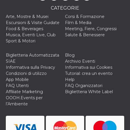
cookie viene
anche trami
CATEGORIE
piace e altri
pulsanti e t
Arte, Mostre & Musei
Corsi & Formazione
Facebook
Escursioni & Visite Guidate
Film & Media
posizionati 
molti siti W
Food & Beverages
Meeting, Fiere, Congressi
diversi.
Musica, Eventi Live, Club
Salute & Benessere
dpr
.facebook.com
1
permette di
Sport & Motori
settimana
controllare 
funzione “S
su Facebook
Biglietteria Automatizzata
Blog
pulsante “M
piace”, rac
SIAE
Archivio Eventi
le impostaz
Informativa sulla Privacy
Informativa sui Cookies
della lingua
permettono
Condizioni di utilizzo
Tutorial: crea un evento
condividere
App Mobile
Help
pagina.
FAQ Utenti
FAQ Organizzatori
fr
3 mesi
Contiene la
Meta
Affiliate Marketing
Biglietteria White Label
combinazio
Platform Inc.
ID univoco 
OOOH.Events per
.facebook.com
browser e
l’Ambiente
dell'utente,
utilizzata pe
pubblicità m
oo
5 anni
consente
Meta
all'utente di
Platform Inc.