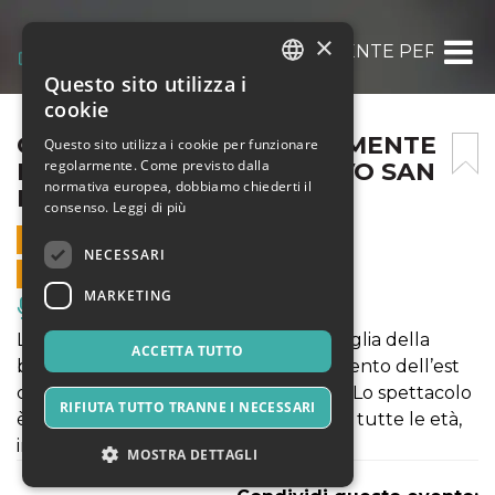
×
CERCASI TATA… PRATICAMENTE PERFETT
Questo sito utilizza i
ITALIAN
cookie
ENGLISH
CERCASI TATA… PRATICAMENTE
Questo sito utilizza i cookie per funzionare
regolarmente. Come previsto dalla
PERFETTA! TEATRO NUOVO SAN
SPANISH
normativa europea, dobbiamo chiederti il
MICHELE VERONA
consenso.
Leggi di più
13 APRILE 2025 - 17:30
NECESSARI
VENDITE ONLINE TERMINATE
MARKETING
Musica, Eventi Live, Club
Londra di inizio 900, una normale famiglia della
ACCETTA TUTTO
borghesia sta per essere travolta dal vento dell’est
che porta con sé innumerevoli novità. Lo spettacolo
RIFIUTA TUTTO TRANNE I NECESSARI
è un musical adatto ad un pubblico di tutte le età,
in particolar modo alle famiglie
MOSTRA DETTAGLI