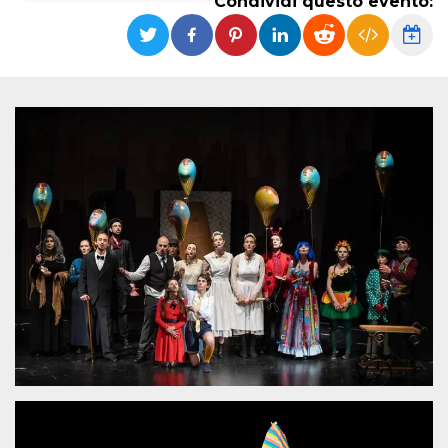
Condividi questo evento:
Necessari
Marketing
I cookie strettamente necessari o tecnici sono
indispensabili al funzionamento del sito. I
servizi qui presenti non potranno funzionare
senza.
Provider /
Nome
Scadenza
Descrizione
Dominio
cf_clearance
1 anno
Clearance
Cloudflare,
Cookie from
Inc.
CloudFlare
.oooh.events
stores the proof
of challenge
passed. It is
used to no
longer issue a
captcha or
jschallenge
challenge if
present. It is
required to
reach origin
server.
wordpress_test_cookie
Sessione
Cookie di
Automattic
Wordpress,
Inc.
verifica che il