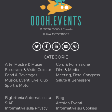
secondi
Cloudflare 
.hubspot.com
distinguere 
umani e bot
vantaggioso 
sito Web, al
di effettuar
rapporti val
sull'utilizzo
© 2026
OOOH.Events
proprio sit
P.IVA 13515531005
_cfuvid
.hubspot.com
Sessione
Questo coo
viene utiliz
Cloudflare 
monitorare 
utenti attra
le sessioni 
CATEGORIE
ottimizzare
l'esperienza
Arte, Mostre & Musei
Corsi & Formazione
dell'utente
mantenendo
Escursioni & Visite Guidate
Film & Media
coerenza de
Food & Beverages
Meeting, Fiere, Congressi
sessione e
fornendo se
Musica, Eventi Live, Club
Salute & Benessere
personalizza
Sport & Motori
YSC
Sessione
Questo cook
Google LLC
impostato 
.youtube.com
YouTube pe
Biglietteria Automatizzata
Blog
tenere tracc
SIAE
Archivio Eventi
delle
visualizzazi
Informativa sulla Privacy
Informativa sui Cookies
video incorp