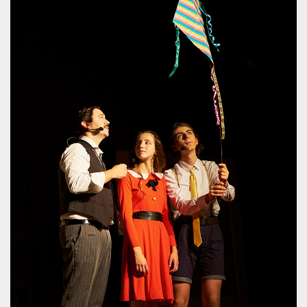
.oooh.events
browser accetti i
cookie.
PHPSESSID
Sessione
Cookie
PHP.net
generato da
oooh.events
applicazioni
basate sul
linguaggio PHP.
Si tratta di un
identificatore
generico
utilizzato per
mantenere le
variabili di
sessione utente.
Normalmente è
un numero
generato in
modo casuale, il
modo in cui
viene utilizzato
può essere
specifico per il
sito, ma un
buon esempio è
mantenere uno
stato di accesso
per un utente
tra le pagine.
m
1 anno 1
Questo cookie
Stripe