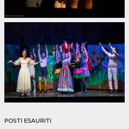
mese
viene
m.stripe.com
generalmente
utilizzato per le
prestazioni e
l'ottimizzazione
dei servizi di
elaborazione
dei pagamenti,
facilitando la
memorizzazione
dei contenuti
sul browser per
rendere le
pagine più
veloci.
CookieScriptConsent
4
Questo cookie
CookieScript
settimane
viene utilizzato
oooh.events
2 giorni
dal servizio
Cookie-
Script.com per
ricordare le
preferenze di
consenso sui
cookie dei
visitatori. È
necessario che il
banner dei
cookie di
Cookie-
POSTI ESAURITI
Script.com
funzioni