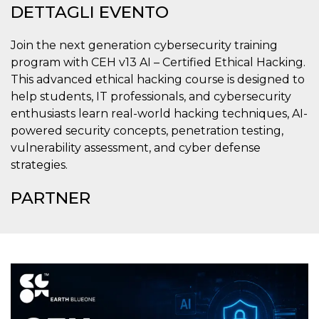
DETTAGLI EVENTO
server.
wordpress_test_cookie
Sessione
Cookie di
Automattic
Wordpress,
Inc.
Join the next generation cybersecurity training
verifica che il
.oooh.events
browser accetti i
program with CEH v13 AI – Certified Ethical Hacking.
cookie.
This advanced ethical hacking course is designed to
PHPSESSID
Sessione
Cookie
PHP.net
help students, IT professionals, and cybersecurity
generato da
oooh.events
applicazioni
enthusiasts learn real-world hacking techniques, AI-
basate sul
powered security concepts, penetration testing,
linguaggio PHP.
Si tratta di un
vulnerability assessment, and cyber defense
identificatore
generico
strategies.
utilizzato per
mantenere le
variabili di
PARTNER
sessione utente.
Normalmente è
un numero
generato in
modo casuale, il
modo in cui
viene utilizzato
può essere
specifico per il
sito, ma un
buon esempio è
mantenere uno
stato di accesso