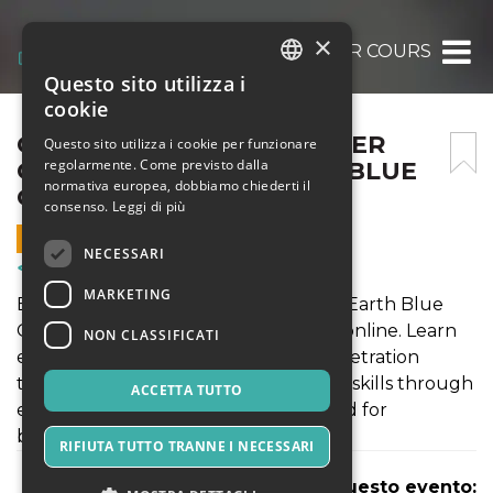
×
CERTIFIED ETHICAL HACKER COURSE ONLI
Questo sito utilizza i
ITALIAN
cookie
ENGLISH
CERTIFIED ETHICAL HACKER
Questo sito utilizza i cookie per funzionare
regolarmente. Come previsto dalla
COURSE ONLINE | EARTH BLUE
SPANISH
normativa europea, dobbiamo chiederti il
ONE
consenso.
Leggi di più
8 MAGGIO 2026 - 17:40
NECESSARI
Corsi & Formazione
MARKETING
Boost your cybersecurity career with Earth Blue
One’s certified ethical hacker course online. Learn
NON CLASSIFICATI
ethical hacking, network security, penetration
testing, and real-world cyber defense skills through
ACCETTA TUTTO
expert-led training programs designed for
beginners and
RIFIUTA TUTTO TRANNE I NECESSARI
Condividi questo evento: