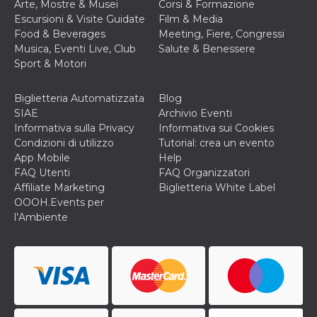
Arte, Mostre & Musei
Corsi & Formazione
ciascun coo
datr viene
Escursioni & Visite Guidate
Film & Media
eliminato d
Food & Beverages
Meeting, Fiere, Congressi
giorni. Que
cookie viene
Musica, Eventi Live, Club
Salute & Benessere
anche trami
Sport & Motori
piace e altri
pulsanti e t
Facebook
posizionati 
Biglietteria Automatizzata
Blog
molti siti W
SIAE
Archivio Eventi
diversi.
Informativa sulla Privacy
Informativa sui Cookies
dpr
.facebook.com
1
permette di
Condizioni di utilizzo
Tutorial: crea un evento
settimana
controllare 
funzione “S
App Mobile
Help
su Facebook
FAQ Utenti
FAQ Organizzatori
pulsante “M
piace”, rac
Affiliate Marketing
Biglietteria White Label
le impostaz
OOOH.Events per
della lingua
permettono
l’Ambiente
condividere
pagina.
fr
2 mesi 4
Contiene la
Meta
settimane
combinazio
Platform Inc.
ID univoco 
.facebook.com
browser e
dell'utente,
utilizzata pe
pubblicità m