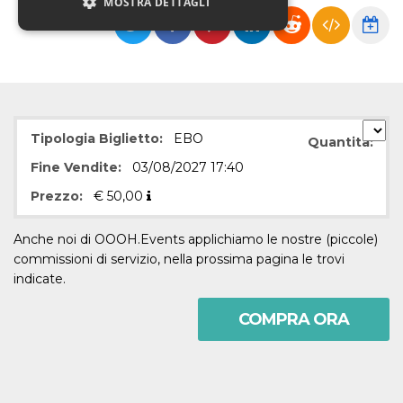
MOSTRA DETTAGLI
Necessari
Marketing
Non classificati
I cookie strettamente necessari o tecnici sono
Tipologia Biglietto:
EBO
indispensabili al funzionamento del sito. I
Quantità:
servizi qui presenti non potranno funzionare
Fine Vendite:
03/08/2027 17:40
senza.
Prezzo:
€
50,00
Provider /
Nome
Scadenza
Descrizione
Dominio
cf_clearance
1 anno
Clearance
Anche noi di OOOH.Events applichiamo le nostre (piccole)
Cloudflare,
Cookie from
Inc.
commissioni di servizio, nella prossima pagina le trovi
CloudFlare
.oooh.events
stores the proof
indicate.
of challenge
passed. It is
used to no
COMPRA ORA
longer issue a
captcha or
jschallenge
challenge if
present. It is
required to
reach origin