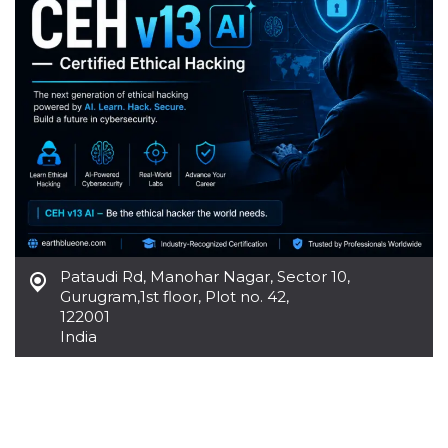
per un utente
tra le pagine.
CookieScriptConsent
4
Questo cookie
CookieScript
settimane
viene utilizzato
oooh.events
2 giorni
dal servizio
Cookie-
Script.com per
ricordare le
preferenze di
consenso sui
cookie dei
visitatori. È
necessario che il
banner dei
cookie di
Cookie-
Script.com
funzioni
Pataudi Rd, Manohar Nagar, Sector 10,
correttamente.
Gurugram
,
1st floor, Plot no. 42,
m
1 anno 1
Questo cookie
Stripe
122001
mese
viene
m.stripe.com
India
generalmente
utilizzato per le
prestazioni e
l'ottimizzazione
dei servizi di
elaborazione
dei pagamenti,
facilitando la