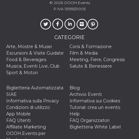
disabilitare 
.facebook.com
© 2026
OOOH.Events
visualizzazi
P.IVA 13515531005
delle inserz
Meta in base
sue attività 
web di terzi
sb
2 anni
Identificazi
Meta
browser di
Platform Inc.
CATEGORIE
Facebook,
.facebook.com
autenticazi
Arte, Mostre & Musei
Corsi & Formazione
marketing e 
Escursioni & Visite Guidate
Film & Media
cookie di
funzione spe
Food & Beverages
Meeting, Fiere, Congressi
di Facebook
Musica, Eventi Live, Club
Salute & Benessere
usida
.facebook.com
Sessione
raccoglie
Sport & Motori
informazion
browser
dell'utente 
Biglietteria Automatizzata
Blog
dell'identifi
univoco, uti
SIAE
Archivio Eventi
per persona
Informativa sulla Privacy
Informativa sui Cookies
la pubblicit
gli utenti
Condizioni di utilizzo
Tutorial: crea un evento
App Mobile
Help
xs
3 mesi
Utilizzato p
Meta
mantenere 
Platform Inc.
FAQ Utenti
FAQ Organizzatori
sessione
.facebook.com
Affiliate Marketing
Biglietteria White Label
__cf_bm
29 minuti
Questo coo
Cloudflare
OOOH.Events per
58
viene utiliz
Inc.