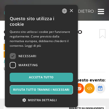
×
CHARLIE CHAPLIN: L’UOMO DIETRO LA M
Questo sito utilizza i
ITALIAN
cookie
ENGLISH
CHARLIE CHAPLIN: L’UOMO
Questo sito utilizza i cookie per funzionare
regolarmente. Come previsto dalla
DIETRO LA MASCHERA
SPANISH
normativa europea, dobbiamo chiederti il
consenso.
Leggi di più
28 SETTEMBRE 2025 - 19:00
VENDITE ONLINE TERMINATE
NECESSARI
Musica, Eventi Live, Club
MARKETING
Un viaggio nella vita di Charlie Chaplin
ACCETTA TUTTO
Condividi questo evento:
RIFIUTA TUTTO TRANNE I NECESSARI
MOSTRA DETTAGLI