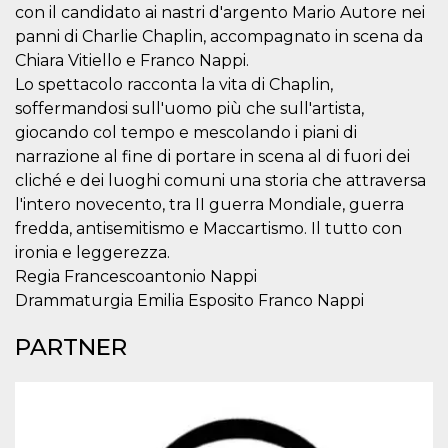
.oooh.events
con il candidato ai nastri d'argento Mario Autore nei
browser accetti i
cookie.
panni di Charlie Chaplin, accompagnato in scena da
PHPSESSID
Sessione
Cookie
PHP.net
Chiara Vitiello e Franco Nappi.
generato da
oooh.events
Lo spettacolo racconta la vita di Chaplin,
applicazioni
basate sul
soffermandosi sull'uomo più che sull'artista,
linguaggio PHP.
Si tratta di un
giocando col tempo e mescolando i piani di
identificatore
narrazione al fine di portare in scena al di fuori dei
generico
utilizzato per
cliché e dei luoghi comuni una storia che attraversa
mantenere le
variabili di
l'intero novecento, tra II guerra Mondiale, guerra
sessione utente.
Normalmente è
fredda, antisemitismo e Maccartismo. Il tutto con
un numero
ironia e leggerezza.
generato in
modo casuale, il
Regia Francescoantonio Nappi
modo in cui
viene utilizzato
Drammaturgia Emilia Esposito Franco Nappi
può essere
specifico per il
sito, ma un
PARTNER
buon esempio è
mantenere uno
stato di accesso
per un utente
tra le pagine.
m
1 anno 1
Questo cookie
Stripe