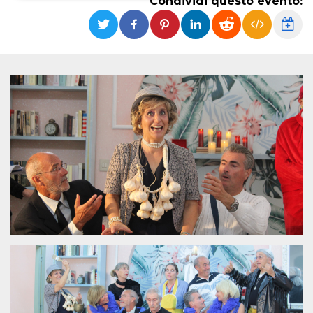
Condividi questo evento:
Necessari
Marketing
I cookie strettamente necessari o tecnici sono
indispensabili al funzionamento del sito. I
servizi qui presenti non potranno funzionare
senza.
Provider /
Nome
Scadenza
Descrizione
Dominio
cf_clearance
1 anno
Clearance
Cloudflare,
Cookie from
Inc.
CloudFlare
.oooh.events
stores the proof
of challenge
passed. It is
used to no
longer issue a
captcha or
jschallenge
challenge if
present. It is
required to
reach origin
server.
wordpress_test_cookie
Sessione
Cookie di
Automattic
Wordpress,
Inc.
verifica che il