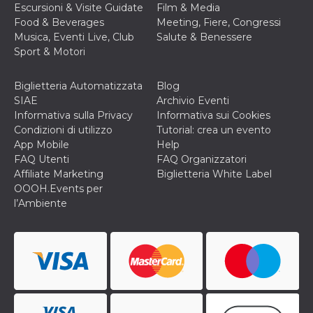
secondi
Cloudflare 
.hubspot.com
Escursioni & Visite Guidate
Film & Media
distinguere 
Food & Beverages
Meeting, Fiere, Congressi
umani e bot
vantaggioso 
Musica, Eventi Live, Club
Salute & Benessere
sito Web, al
Sport & Motori
di effettuar
rapporti val
sull'utilizzo
proprio sit
Biglietteria Automatizzata
Blog
SIAE
Archivio Eventi
_cfuvid
.hubspot.com
Sessione
Questo coo
viene utiliz
Informativa sulla Privacy
Informativa sui Cookies
Cloudflare 
Condizioni di utilizzo
Tutorial: crea un evento
monitorare 
utenti attra
App Mobile
Help
le sessioni 
FAQ Utenti
FAQ Organizzatori
ottimizzare
l'esperienza
Affiliate Marketing
Biglietteria White Label
dell'utente
OOOH.Events per
mantenendo
coerenza de
l’Ambiente
sessione e
fornendo se
personalizza
YSC
Sessione
Questo cook
Google LLC
impostato 
.youtube.com
YouTube pe
tenere tracc
delle
visualizzazi
video incorp