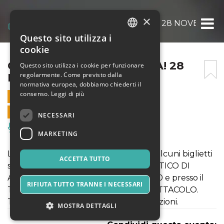
×
CHE SPIRITO ME SUOCERA! 28 NOVEMBRE
Questo sito utilizza i
ITALIAN
cookie
ENGLISH
CHE SPIRITO ME SUOCERA! 28
Questo sito utilizza i cookie per funzionare
regolarmente. Come previsto dalla
NOVEMBRE 2021
SPANISH
normativa europea, dobbiamo chiederti il
consenso.
Leggi di più
28 NOVEMBRE 2021 - 16:45
VENDITE ONLINE TERMINATE
NECESSARI
Musica, Eventi Live, Club
MARKETING
Le vendite online sono terminate ma alcuni biglietti
ACCETTA TUTTO
sono disponibili presso UFFICIO TURISTICO DI
ASOLO, Sabato 27 dalle 10,30 alle 12,30 e presso il
RIFIUTA TUTTO TRANNE I NECESSARI
Teatro da 2 ore prima dell'INIZIO SPETTACOLO.
TELEFONARE 335466824 per informazioni.
MOSTRA DETTAGLI