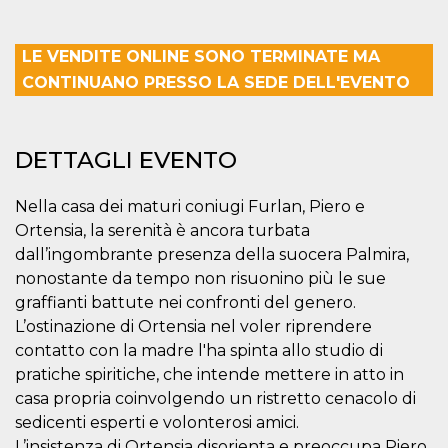
mese
viene
m.stripe.com
generalmente
utilizzato per le
prestazioni e
LE VENDITE ONLINE SONO TERMINATE MA
l'ottimizzazione
dei servizi di
CONTINUANO PRESSO LA SEDE DELL'EVENTO
elaborazione
dei pagamenti,
facilitando la
memorizzazione
dei contenuti
DETTAGLI EVENTO
sul browser per
rendere le
pagine più
veloci.
Nella casa dei maturi coniugi Furlan, Piero e
CookieScriptConsent
4
Questo cookie
CookieScript
Ortensia, la serenità è ancora turbata
settimane
viene utilizzato
oooh.events
dall’ingombrante presenza della suocera Palmira,
2 giorni
dal servizio
Cookie-
nonostante da tempo non risuonino più le sue
Script.com per
ricordare le
graffianti battute nei confronti del genero.
preferenze di
L’ostinazione di Ortensia nel voler riprendere
consenso sui
cookie dei
contatto con la madre l'ha spinta allo studio di
visitatori. È
necessario che il
pratiche spiritiche, che intende mettere in atto in
banner dei
cookie di
casa propria coinvolgendo un ristretto cenacolo di
Cookie-
sedicenti esperti e volonterosi amici.
Script.com
funzioni
L’insistenza di Ortensia disorienta e preoccupa Piero