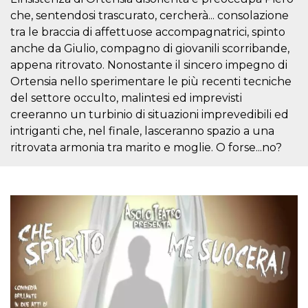
correttamente.
che, sentendosi trascurato, cercherà... consolazione
Storage declaration
tra le braccia di affettuose accompagnatrici, spinto
anche da Giulio, compagno di giovanili scorribande,
Storage
Nome
Descrizione
type
appena ritrovato. Nonostante il sincero impegno di
fbssls_314278995690155
Session
Ortensia nello sperimentare le più recenti tecniche
storage
del settore occulto, malintesi ed imprevisti
wpEmojiSettingsSupports
Session
creeranno un turbinio di situazioni imprevedibili ed
storage
intriganti che, nel finale, lasceranno spazio a una
cn_uc__
Local
ritrovata armonia tra marito e moglie. O forse...no?
storage
Provider /
Nome
Scadenza
Descrizione
Dominio
c_user
4
Cookie di a
Meta
settimane
utente. Può
Platform Inc.
2 giorni
essere di se
.facebook.com