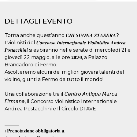
Necessari
Marketing
DETTAGLI EVENTO
I cookie strettamente necessari o tecnici sono
indispensabili al funzionamento del sito. I
servizi qui presenti non potranno funzionare
Torna anche quest’anno 𝑪𝑯𝑰 𝑺𝑼𝑶𝑵𝑨 𝑺𝑻𝑨𝑺𝑬𝑹𝑨?
senza.
I violinisti del 𝑪𝒐𝒏𝒄𝒐𝒓𝒔𝒐 𝑰𝒏𝒕𝒆𝒓𝒏𝒂𝒛𝒊𝒐𝒏𝒂𝒍𝒆 𝑽𝒊𝒐𝒍𝒊𝒏𝒊𝒔𝒕𝒊𝒄𝒐 𝑨𝒏𝒅𝒓𝒆𝒂
Provider /
Nome
Scadenza
Descrizione
𝑷𝒐𝒔𝒕𝒂𝒄𝒄𝒉𝒊𝒏𝒊 si esibiranno nelle serate di mercoledì 21 e
Dominio
giovedì 22 maggio, alle ore 𝟐𝟎:𝟑𝟎, a Palazzo
cf_clearance
1 anno
Clearance
Cloudflare,
Cookie from
Brancadoro di Fermo.
Inc.
CloudFlare
.oooh.events
Ascolteremo alcuni dei migliori giovani talenti del
stores the proof
of challenge
violino, giunti a Fermo da tutto il mondo!
passed. It is
used to no
longer issue a
Una collaborazione tra il 𝘊𝘦𝘯𝘵𝘳𝘰 𝘈𝘯𝘵𝘪𝘲𝘶𝘢 𝘔𝘢𝘳𝘤𝘢
captcha or
jschallenge
𝘍𝘪𝘳𝘮𝘢𝘯𝘢, il Concorso Violinistico Internazionale
challenge if
present. It is
Andrea Postacchini e Il Circolo DI AVE
required to
reach origin
server.
______
wordpress_test_cookie
Sessione
Cookie di
Automattic
ℹ️ 𝐏𝐫𝐞𝐧𝐨𝐭𝐚𝐳𝐢𝐨𝐧𝐞 𝐨𝐛𝐛𝐥𝐢𝐠𝐚𝐭𝐨𝐫𝐢𝐚 𝐚:
Wordpress,
Inc.
verifica che il