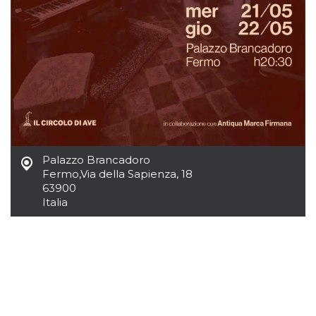
mese
viene
m.stripe.com
generalmente
utilizzato per le
prestazioni e
l'ottimizzazione
dei servizi di
elaborazione
dei pagamenti,
facilitando la
memorizzazione
dei contenuti
sul browser per
rendere le
pagine più
veloci.
Palazzo Brancadoro
CookieScriptConsent
4
Questo cookie
CookieScript
settimane
viene utilizzato
oooh.events
Fermo
,
Via della Sapienza, 18
2 giorni
dal servizio
63900
Cookie-
Script.com per
Italia
ricordare le
preferenze di
consenso sui
cookie dei
visitatori. È
necessario che il
banner dei
cookie di
Cookie-
Script.com
funzioni