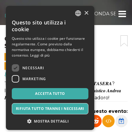
×
CHI SUONA STASERA? – SECONDA SERATA
Questo sito utilizza i
ITALIAN
cookie
ENGLISH
CHI SUONA STASERA? –
Questo sito utilizza i cookie per funzionare
regolarmente. Come previsto dalla
SECONDA SERATA
SPANISH
normativa europea, dobbiamo chiederti il
consenso.
Leggi di più
22 MAGGIO 2025 - 20:30
VENDITE ONLINE TERMINATE
NECESSARI
Musica, Eventi Live, Club
MARKETING
Torna anche quest’anno 𝑪𝑯𝑰 𝑺𝑼𝑶𝑵𝑨 𝑺𝑻𝑨𝑺𝑬𝑹𝑨?
I violinisti del 𝑪𝒐𝒏𝒄𝒐𝒓𝒔𝒐 𝑰𝒏𝒕𝒆𝒓𝒏𝒂𝒛𝒊𝒐𝒏𝒂𝒍𝒆 𝑽𝒊𝒐𝒍𝒊𝒏𝒊𝒔𝒕𝒊𝒄𝒐 𝑨𝒏𝒅𝒓𝒆𝒂
ACCETTA TUTTO
𝑷𝒐𝒔𝒕𝒂𝒄𝒄𝒉𝒊𝒏𝒊 si esibiranno a Palazzo Brancadoro!
RIFIUTA TUTTO TRANNE I NECESSARI
Condividi questo evento:
MOSTRA DETTAGLI