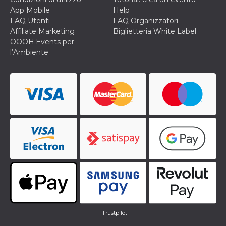
cookie viene
App Mobile
Help
anche trami
FAQ Utenti
FAQ Organizzatori
piace e altri
pulsanti e t
Affiliate Marketing
Biglietteria White Label
Facebook
OOOH.Events per
posizionati 
molti siti W
l’Ambiente
diversi.
dpr
.facebook.com
1
permette di
settimana
controllare 
funzione “S
su Facebook
pulsante “M
piace”, rac
le impostaz
della lingua
permettono
condividere
pagina.
fr
3 mesi
Contiene la
Meta
combinazio
Platform Inc.
ID univoco 
.facebook.com
browser e
dell'utente,
utilizzata pe
pubblicità m
oo
5 anni
consente
Meta
Trustpilot
all'utente di
Platform Inc.