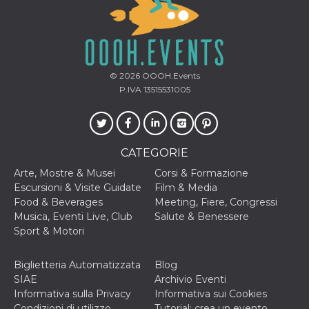
o persistent
30 giorni
datr
2 anni
Questo coo
Meta
identifica il
Platform Inc.
browser che
.facebook.com
connette a
© 2026
OOOH.Events
Facebook. 
direttament
P.IVA 13515531005
legato alla 
Facebook
dell'utente.
Facebook s
che viene
utilizzato p
CATEGORIE
aiutare con 
sicurezza e a
Arte, Mostre & Musei
Corsi & Formazione
di accesso
sospette, in
Escursioni & Visite Guidate
Film & Media
particolare p
Food & Beverages
Meeting, Fiere, Congressi
rilevamento
bot che ten
Musica, Eventi Live, Club
Salute & Benessere
di accedere 
Sport & Motori
servizio. F
afferma anc
il profilo
comportame
Biglietteria Automatizzata
Blog
associato a
SIAE
Archivio Eventi
ciascun coo
datr viene
Informativa sulla Privacy
Informativa sui Cookies
eliminato d
Condizioni di utilizzo
Tutorial: crea un evento
giorni. Que