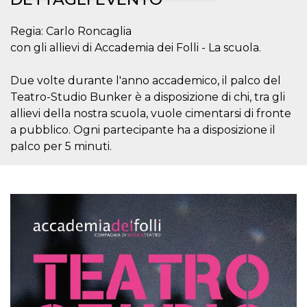
Necessari
Marketing
Regia: Carlo Roncaglia
con gli allievi di Accademia dei Folli - La scuola.
I cookie strettamente necessari o tecnici sono
indispensabili al funzionamento del sito. I
servizi qui presenti non potranno funzionare
Due volte durante l'anno accademico, il palco del
senza.
Teatro-Studio Bunker è a disposizione di chi, tra gli
Provider /
Nome
Scadenza
Descrizione
allievi della nostra scuola, vuole cimentarsi di fronte
Dominio
a pubblico. Ogni partecipante ha a disposizione il
cf_clearance
1 anno
Clearance
Cloudflare,
Cookie from
Inc.
palco per 5 minuti.
CloudFlare
.oooh.events
stores the proof
of challenge
passed. It is
used to no
longer issue a
captcha or
jschallenge
challenge if
present. It is
required to
reach origin
server.
wordpress_test_cookie
Sessione
Cookie di
Automattic
Wordpress,
Inc.
verifica che il