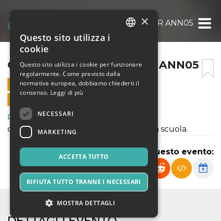
×
CHIE’DISCENA? – BUNKER ANN05
Questo sito utilizza i
ITALIAN
cookie
ENGLISH
CHIE’DISCENA? – BUNKER ANN05
Questo sito utilizza i cookie per funzionare
regolarmente. Come previsto dalla
SPANISH
normativa europea, dobbiamo chiederti il
29 MAGGIO 2025 - 19:00
consenso.
Leggi di più
VENDITE ONLINE TERMINATE
NECESSARI
Arte, Mostre & Musei
con gli allievi di Accademia dei Folli - La scuola.
MARKETING
Condividi questo evento:
ACCETTA TUTTO
RIFIUTA TUTTO TRANNE I NECESSARI
MOSTRA DETTAGLI
DETTAGLI EVENTO