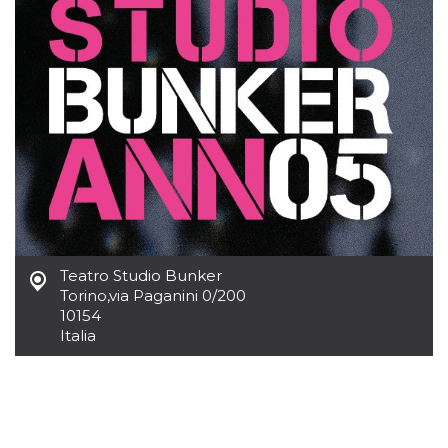
.oooh.events
browser accetti i
cookie.
PHPSESSID
Sessione
Cookie
PHP.net
generato da
oooh.events
applicazioni
basate sul
linguaggio PHP.
Si tratta di un
identificatore
generico
utilizzato per
mantenere le
variabili di
sessione utente.
Normalmente è
un numero
generato in
modo casuale, il
Teatro Studio Bunker
modo in cui
Torino
,
via Paganini 0/200
viene utilizzato
può essere
10154
specifico per il
Italia
sito, ma un
buon esempio è
mantenere uno
stato di accesso
per un utente
tra le pagine.
m
1 anno 1
Questo cookie
Stripe