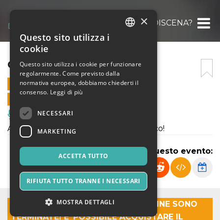
×
CHIE’DISCENA?
Questo sito utilizza i
ITALIAN
cookie
ENGLISH
CHIE’DISCENA?
Questo sito utilizza i cookie per funzionare
regolarmente. Come previsto dalla
SPANISH
normativa europea, dobbiamo chiederti il
27 MAGGIO 2026 - 21:00
consenso.
Leggi di più
VENDITE ONLINE TERMINATE
NECESSARI
Musica, Eventi Live, Club
Allieve e allievi della scuola: a voi il palco!
MARKETING
Condividi questo evento:
ACCETTA TUTTO
RIFIUTA TUTTO TRANNE I NECESSARI
MOSTRA DETTAGLI
SIAMO SPIACENTI LE VENDITE ONLINE SONO
TERMINATE! E' POSSIBILE ACQUISTARE IL