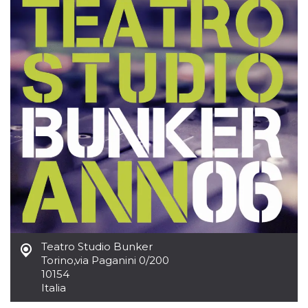
.oooh.events
browser accetti i
cookie.
PHPSESSID
Sessione
Cookie
PHP.net
generato da
oooh.events
applicazioni
basate sul
linguaggio PHP.
Si tratta di un
identificatore
generico
utilizzato per
mantenere le
variabili di
sessione utente.
Normalmente è
un numero
generato in
modo casuale, il
modo in cui
viene utilizzato
può essere
specifico per il
sito, ma un
buon esempio è
Teatro Studio Bunker
mantenere uno
Torino
,
via Paganini 0/200
stato di accesso
per un utente
10154
tra le pagine.
Italia
m
1 anno 1
Questo cookie
Stripe