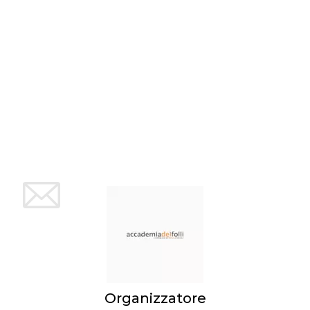
mese
viene
m.stripe.com
generalmente
utilizzato per le
prestazioni e
l'ottimizzazione
dei servizi di
elaborazione
dei pagamenti,
facilitando la
memorizzazione
dei contenuti
sul browser per
rendere le
pagine più
veloci.
CookieScriptConsent
4
Questo cookie
CookieScript
settimane
viene utilizzato
oooh.events
2 giorni
dal servizio
Cookie-
Script.com per
ricordare le
preferenze di
consenso sui
cookie dei
visitatori. È
necessario che il
banner dei
cookie di
Cookie-
Script.com
Organizzatore
funzioni