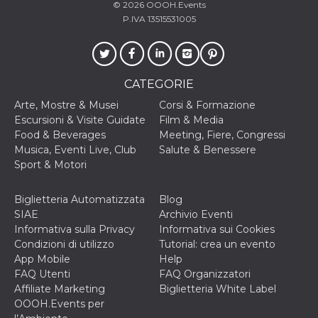
© 2026
OOOH.Events
o persistent
30 giorni
P.IVA 13515531005
datr
2 anni
Questo coo
Meta
identifica il
Platform Inc.
browser che
.facebook.com
connette a
Facebook. 
CATEGORIE
direttament
legato alla 
Arte, Mostre & Musei
Corsi & Formazione
Facebook
dell'utente.
Escursioni & Visite Guidate
Film & Media
Facebook s
Food & Beverages
Meeting, Fiere, Congressi
che viene
utilizzato p
Musica, Eventi Live, Club
Salute & Benessere
aiutare con 
Sport & Motori
sicurezza e a
di accesso
sospette, in
particolare p
Biglietteria Automatizzata
Blog
rilevamento
SIAE
Archivio Eventi
bot che ten
di accedere 
Informativa sulla Privacy
Informativa sui Cookies
servizio. F
Condizioni di utilizzo
Tutorial: crea un evento
afferma anc
il profilo
App Mobile
Help
comportame
FAQ Utenti
FAQ Organizzatori
associato a
ciascun coo
Affiliate Marketing
Biglietteria White Label
datr viene
OOOH.Events per
eliminato d
giorni. Que