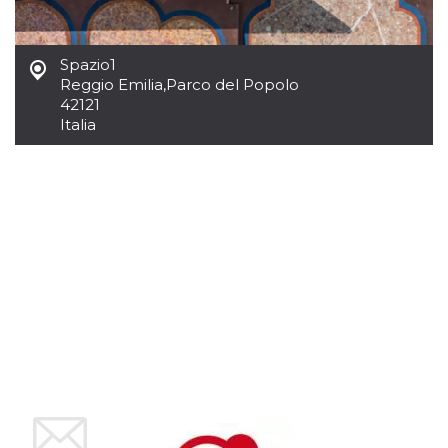
mese
viene
m.stripe.com
generalmente
utilizzato per le
prestazioni e
l'ottimizzazione
Spazio1
dei servizi di
Reggio Emilia
,
Parco del Popolo
elaborazione
dei pagamenti,
42121
facilitando la
Italia
memorizzazione
dei contenuti
sul browser per
rendere le
pagine più
veloci.
CookieScriptConsent
4
Questo cookie
CookieScript
settimane
viene utilizzato
oooh.events
2 giorni
dal servizio
Cookie-
Script.com per
ricordare le
preferenze di
consenso sui
cookie dei
visitatori. È
necessario che il
banner dei
cookie di
Cookie-
Script.com
funzioni