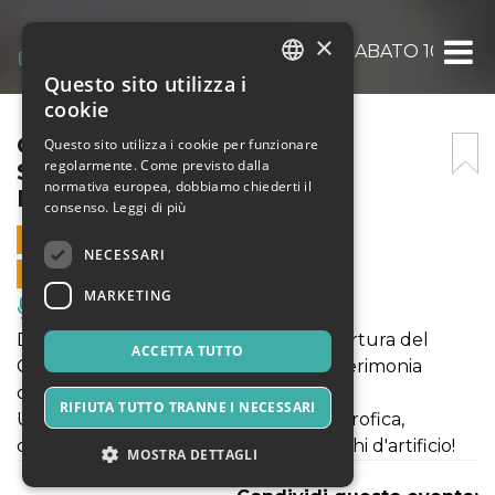
×
CHIRINGUITO PARADISE – SABATO 10 SET
Questo sito utilizza i
ITALIAN
cookie
ENGLISH
CHIRINGUITO PARADISE –
Questo sito utilizza i cookie per funzionare
regolarmente. Come previsto dalla
SABATO 10 SETTEMBRE –
SPANISH
normativa europea, dobbiamo chiederti il
DINAMICO FESTIVAL
consenso.
Leggi di più
10 SETTEMBRE 2022 - 18:15
NECESSARI
VENDITE ONLINE TERMINATE
MARKETING
Musica, Eventi Live, Club
Due barman preparano la festosa apertura del
ACCETTA TUTTO
Chiringuito Paradise. Pronti per una cerimonia
d’apertura di successo?
RIFIUTA TUTTO TRANNE I NECESSARI
Un mix apocalittico di giocoleria catastrofica,
commedia fisica e, naturalmente, fuochi d'artificio!
MOSTRA DETTAGLI